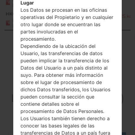
Lugar
KONG
Los Datos se procesan en las oficinas
HKG
H990N20h_00_OPEN_HK_DS_OP_0225.kdz
operativas del Propietario y en cualquier
HONG
otro lugar donde se encuentran las
KONG
partes involucradas en el
Showing 1 to 9 of 9 entries
procesamiento.
Dependiendo de la ubicación del
Previous
1
Next
Usuario, las transferencias de datos
pueden implicar la transferencia de los
Datos del Usuario a un país distinto al
suyo. Para obtener más información
sobre el lugar de procesamiento de
Artículos
dichos Datos transferidos, los Usuarios
LGH990N(LGH990N)
pueden consultar la sección que
contiene detalles sobre el
akaLG V20 Dual
procesamiento de Datos Personales.
Los Usuarios también tienen derecho a
conocer las bases legales de las
transferencias de Datos a un país fuera