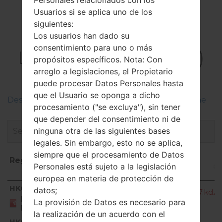
Personales relacionados con los
Usuarios si se aplica uno de los
siguientes:
El Firmware
Los usuarios han dado su
consentimiento para uno o más
LGH990N(LGH990N)
propósitos específicos. Nota: Con
akaLG V20 Dual
arreglo a legislaciones, el Propietario
puede procesar Datos Personales hasta
que el Usuario se oponga a dicho
Descripciones de regiones firmwares de LG Phone
procesamiento ("se excluya"), sin tener
que depender del consentimiento ni de
ninguna otra de las siguientes bases
legales. Sin embargo, esto no se aplica,
siempre que el procesamiento de Datos
Región
Nombre de archivo
Personales está sujeto a la legislación
europea en materia de protección de
Región
Nombre de archivo
HKG
datos;
H990N10b_00_OPEN_HK_DS_OP_1017.kdz
HONG
La provisión de Datos es necesario para
KONG
la realización de un acuerdo con el
HKG