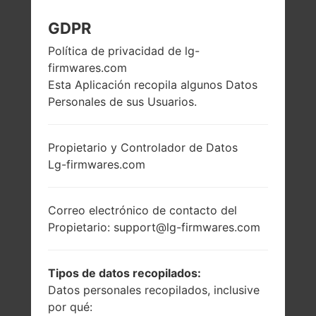
LG H990N (LGH990N)
GDPR
Política de privacidad de lg-
DE LA SERIE LG V20
firmwares.com
Esta Aplicación recopila algunos Datos
DUAL
Personales de sus Usuarios.
Propietario y Controlador de Datos
Lg-firmwares.com
5.7 pulgadas
2x2.15 GHz Kryo &
(~72.4% relación
2x1.6 GHz Kryo
Correo electrónico de contacto del
pantalla-cuerpo)
Qualcomm
Propietario: support@lg-firmwares.com
MSM8996
1440 x 2560 píxeles
Snapdragon 820
(~513 densidad de
píxeles por
4GB
Tipos de datos recopilados:
pulgada)
Datos personales recopilados, inclusive
por qué: