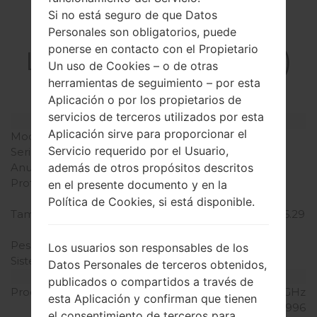
Si no está seguro de que Datos
La especificación
Personales son obligatorios, puede
ponerse en contacto con el Propietario
LGH990N(LGH990N)
Un uso de Cookies – o de otras
akaLG V20 Dual
herramientas de seguimiento – por esta
Aplicación o por los propietarios de
servicios de terceros utilizados por esta
Modelo y sus características
Aplicación sirve para proporcionar el
Modelo
LGH990N
Servicio requerido por el Usuario,
Serie
LG V20 Dual
Anunciado
Octubre, 2016
además de otros propósitos descritos
Profundidad
7.6 milímetros (0.30
en el presente documento y en la
pulgadas)
Política de Cookies, si está disponible.
Tamaño (dimensiones)
159.7 x 78.1 milímetros (6.29
x 3.07 pulgadas)
Peso
174 gramos (6.14 onzas)
Los usuarios son responsables de los
Sistema de operación
Android 7.0 (Nougat)
Datos Personales de terceros obtenidos,
Hardware
publicados o compartidos a través de
Procesador
2x2.15 GHz Kryo & 2x1.6 GHz
esta Aplicación y confirman que tienen
Kryo Qualcomm MSM8996
el consentimiento de terceros para