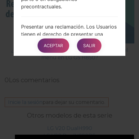
precontractuales.
Presentar una reclamación. Los Usuarios
tienen el derecho de presentar una
reclamación ante su autoridad de
ACEPTAR
SALIR
protección de datos competente.
¿Cómo restablecer datos de fábrica a través del
menú en LG G5 H850?
Detalles sobre el derecho a oponerse al
procesamiento
0
Los comentarios
Cuando los Datos Personales se
procesan para un interés público, en el
ejercicio de una autoridad oficial
Inicie la sesión
para dejar su comentario.
conferida al Propietario o para los
propósitos de los intereses legítimos
Otros modelos de esta serie
perseguidos por el Propietario, los
LG V20 DualH990
Usuarios pueden oponerse al dicho
LG V20 DualH990DS
procesamiento al proporcionar un