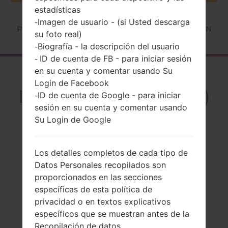
estadísticas
Imagen de usuario - (si Usted descarga
-
Página principal
→
Serie
→
LG V20 Dual
→
LGH990N
su foto real)
Biografía - la descripción del usuario
-
ID de cuenta de FB - para iniciar sesión
-
en su cuenta y comentar usando Su
El resumen
Login de Facebook
LGH990N(LGH990N)
ID de cuenta de Google - para iniciar
-
sesión en su cuenta y comentar usando
akaLG V20 Dual
Su Login de Google
Los detalles completos de cada tipo de
Datos Personales recopilados son
Comparar
proporcionados en las secciones
específicas de esta política de
privacidad o en textos explicativos
específicos que se muestran antes de la
Recopilación de datos.