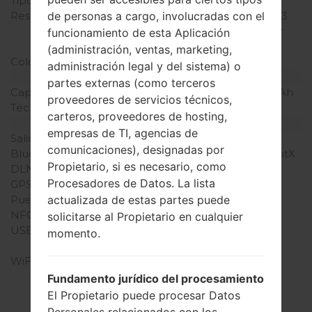
Tipo de Pantalla
IPS LCD
Resolución de Pantalla
1440 x 2560 píxeles (~513
de personas a cargo, involucradas con el
densidad de píxeles por
funcionamiento de esta Aplicación
pulgada)
(administración, ventas, marketing,
Colores de pantalla
16M colores
administración legal y del sistema) o
Batería y Teclado
partes externas (como terceros
Capacidad de batería
Extraíble Li-Ion 3200 mAh
proveedores de servicios técnicos,
Teclado físico
-
carteros, proveedores de hosting,
Interfaces
empresas de TI, agencias de
Salida de audio
3.5mm jack
comunicaciones), designadas por
Bluetooth
versión 4.2, A2DP, LE, aptX
Propietario, si es necesario, como
DLNA
Sí
Procesadores de Datos. La lista
GPS
A-GPS, GLONASS
Puerto infrarrojo
Sí
actualizada de estas partes puede
NFC
Sí
solicitarse al Propietario en cualquier
USB
USB 2.0, Type-C 1.0
momento.
conector reversible
WiFi
Wi-Fi 802.11 a/b/g/n/ac,
dual-band, Wi-Fi Direct,
Fundamento jurídico del procesamiento
hotspot
El Propietario puede procesar Datos