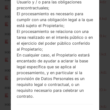
H990N10d_00_OPEN_HK_DS_OP_1117.kdz
Usuario y / o para las obligaciones
HONG
precontractuales;
KONG
El procesamiento es necesario para
HKG
H990N10e_00_OPEN_HK_DS_OP_1208.kdz
cumplir con una obligación legal a la que
HONG
está sujeto el Propietario;
KONG
El procesamiento se relaciona con una
HKG
H990N10h_00_OPEN_HK_DS_OP_0209.kdz
tarea realizado en el interés público o en
HONG
el ejercicio del poder público conferido
KONG
al Propietario;
HKG
H990N10o_00_OPEN_HK_DS_OP_0911.kdz
En cualquier caso, el Propietario estará
HONG
encantado de ayudar a aclarar la base
KONG
legal específica que se aplica al
HKG
H990N10q_00_OPEN_HK_DS_OP_1215.kdz
procesamiento, y en particular si la
HONG
provisión de Datos Personales es un
KONG
requisito legal o contractual, o un
HKG
H990N20d_00_OPEN_HK_DS_OP_0920.kd
requisito necesario para celebrar un
HONG
contrato.
KONG
HKG
H990N20f_00_OPEN_HK_DS_OP_1214.kdz
HONG