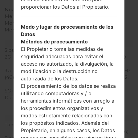
Snapdragon 820
proporcionar los Datos al Propietario.
Núcleos de UCP
cuatro núcleos
Memoria RAM
4GB
Memoria interna
64GB
Modo y lugar de procesamiento de los
Memoria externa
microSD, hasta 256 GB
Datos
(ranura dedicada)
Métodos de procesamiento
Red y Datos
El Propietario toma las medidas de
Slot de tarjeta
2 Nano-SIM
seguridad adecuadas para evitar el
2G
GSM 850/900/1800/1900
MHz
acceso no autorizado, la divulgación, la
3G
UMTS 850/1900/2100 MHz
modificación o la destrucción no
(4G) LTE
LTE bands 1, 2, 3, 4, 5, 7, 12,
autorizada de los Datos.
20, 29, 30
El procesamiento de los datos se realiza
5G network
-
utilizando computadoras y / o
Datos
GPRS, EDGE, UMTS,
herramientas informáticas con arreglo a
HSDPA, HSUPA, HSPA+,
los procedimientos organizativos y
LTE, LTE-A
modos estrictamente relacionados con
Pantalla
los propósitos indicados. Además del
Tamaño de la pantalla
5.7 pulgadas (~72.4%
Propietario, en algunos casos, los Datos
relación pantalla-cuerpo)
pueden ser accesibles para ciertos tipos