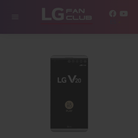
Alternar
ES
la
navegación