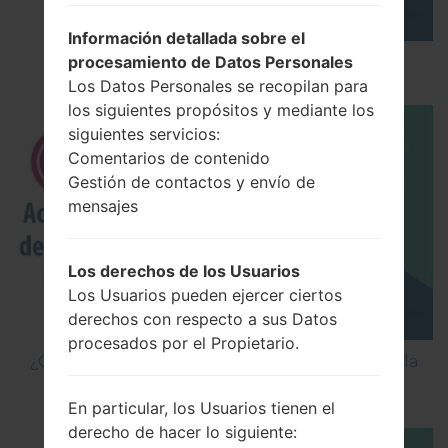
Información detallada sobre el
procesamiento de Datos Personales
Los 5 principales Códigos Secretos para LG!
Los Datos Personales se recopilan para
los siguientes propósitos y mediante los
siguientes servicios:
Comentarios de contenido
Gestión de contactos y envío de
mensajes
Los derechos de los Usuarios
Los Usuarios pueden ejercer ciertos
derechos con respecto a sus Datos
procesados por el Propietario.
¿Cómo Activar las Opciones de Desarrollador y la
Depuración USB en LG?
En particular, los Usuarios tienen el
derecho de hacer lo siguiente: