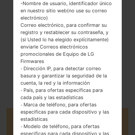
-Nombre de usuario, identificador único
en nuestro sitio web(no use su correo
electrónico)
Correo electrónico, para confirmar su
174 gramos (6.14
registro y restablecer su contraseña, y
Extraíble Li-Ion
onzas)
3200 mAh
(si Usted lo ha elegido explícitamente)
enviarle Correos electrónicos
promocionales de Equipo de LG
Firmwares
Dirección IP, para detectar correo
-
basura y garantizar la seguridad de la
cuenta, la red y la información
Octubre, 2016
Android 8.x Oreo
País, para ofertas especificas para
-
cada país y las estadísticas
Marca de teléfono, para ofertas
-
especificas para cada dispositivo y las
Buy accessories on Amazon
estadísticas
Modelo de teléfono, para ofertas
-
especificas para cada dispositivo y las