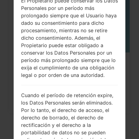
El Propietario puede conservar los Datos
MAY
Personales por un período más
prolongado siempre que el Usuario haya
dado su consentimiento para dicho
procesamiento, mientras no se retire
dicho consentimiento. Además, el
Propietario puede estar obligado a
conservar los Datos Personales por un
período más prolongado siempre que lo
¿Cómo restablecer datos de fábrica
exija el cumplimiento de una obligación
a través del menú...
legal o por orden de una autoridad.
Cuando el período de retención expire,
los Datos Personales serán eliminados.
Por lo tanto, el derecho de acceso, el
derecho de borrado, el derecho de
rectificación y el derecho a la
portabilidad de datos no se pueden