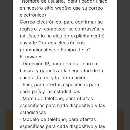
-Nombre de usuario, identificador único
en nuestro sitio web(no use su correo
electrónico)
Correo electrónico, para confirmar su
registro y restablecer su contraseña, y
152 gramos (5.36
No extraíble Li-Po
onzas)
(si Usted lo ha elegido explícitamente)
3000 mAh
enviarle Correos electrónicos
promocionales de Equipo de LG
Firmwares
Dirección IP, para detectar correo
-
basura y garantizar la seguridad de la
cuenta, la red y la información
Febrero, 2015
Android 5.0.x
País, para ofertas especificas para
-
Lollipop
cada país y las estadísticas
Marca de teléfono, para ofertas
-
especificas para cada dispositivo y las
estadísticas
Buy accessories on Amazon
Modelo de teléfono, para ofertas
-
especificas para cada dispositivo y las