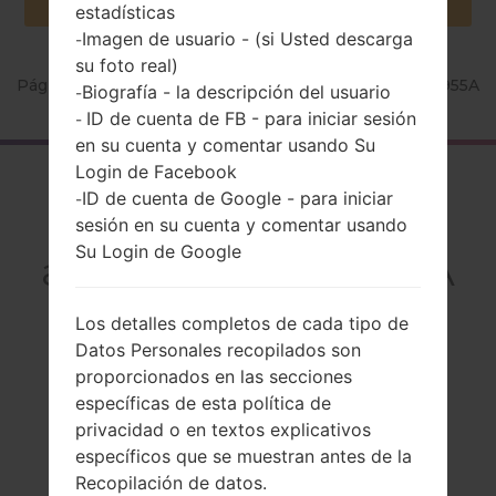
estadísticas
Imagen de usuario - (si Usted descarga
-
su foto real)
Página principal
→
Serie
→
LG G Flex 2 LTE-A
→
LGH955A
Biografía - la descripción del usuario
-
ID de cuenta de FB - para iniciar sesión
-
en su cuenta y comentar usando Su
Login de Facebook
El resumen
ID de cuenta de Google - para iniciar
-
LGH955A(LGH955A)
sesión en su cuenta y comentar usando
Su Login de Google
akaLG G Flex 2 LTE-A
Los detalles completos de cada tipo de
Datos Personales recopilados son
proporcionados en las secciones
Comparar
específicas de esta política de
privacidad o en textos explicativos
específicos que se muestran antes de la
Recopilación de datos.