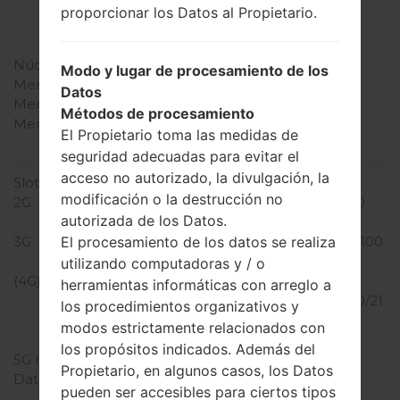
4x2.0 GHz Cortex-A57
proporcionar los Datos al Propietario.
Qualcomm MSM8994
Snapdragon 810
Núcleos de UCP
ocho núcleos
Modo y lugar de procesamiento de los
Memoria RAM
2GB
Datos
Memoria interna
16GB
Métodos de procesamiento
Memoria externa
microSD, hasta 256 GB
El Propietario toma las medidas de
(ranura dedicada)
seguridad adecuadas para evitar el
Red y Datos
acceso no autorizado, la divulgación, la
Slot de tarjeta
1 Micro-SIM
modificación o la destrucción no
2G
GSM 850/900/1800/1900
autorizada de los Datos.
MHz
3G
HSDPA 850/900/1900/2100
El procesamiento de los datos se realiza
MHz
utilizando computadoras y / o
(4G) LTE
LTE Cat4
herramientas informáticas con arreglo a
700/850/1700/1800/1900/21
los procedimientos organizativos y
00/2600 (Bands
modos estrictamente relacionados con
1,2,3,4,5,7,17)
los propósitos indicados. Además del
5G network
-
Propietario, en algunos casos, los Datos
Datos
GPRS, EDGE, UMTS,
pueden ser accesibles para ciertos tipos
HSDPA, HSUPA, HSPA+,