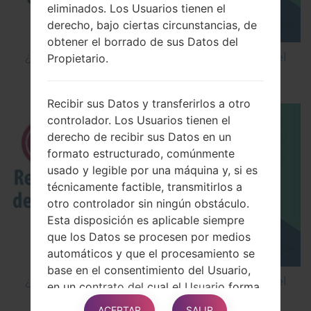
eliminados. Los Usuarios tienen el
derecho, bajo ciertas circunstancias, de
obtener el borrado de sus Datos del
¿Cómo restablecer datos de fábrica a través del
Propietario.
código en LG Cookie Smart T375?
Recibir sus Datos y transferirlos a otro
controlador. Los Usuarios tienen el
derecho de recibir sus Datos en un
formato estructurado, comúnmente
usado y legible por una máquina y, si es
técnicamente factible, transmitirlos a
otro controlador sin ningún obstáculo.
Esta disposición es aplicable siempre
que los Datos se procesen por medios
automáticos y que el procesamiento se
base en el consentimiento del Usuario,
¿Cómo restablecer datos de fábrica a través del
en un contrato del cual el Usuario forma
menú en LG G5 H850?
parte o en obligaciones
ACEPTAR
SALIR