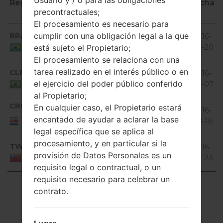
Usuario y / o para las obligaciones
Región
Nombre de
OS
Talla
Fecha
precontractuales;
archivo
El procesamiento es necesario para
Región
Nombre de
OS
Talla
Fecha
Android
BRA
cumplir con una obligación legal a la que
H955A15a_00.kdz
1.49
2016-
archivo
5.0.x
GiB
07-20
Brazil
está sujeto el Propietario;
Lollipop
El procesamiento se relaciona con una
Android
tarea realizado en el interés público o en
CLR
H955A10a_02.kdz
1.51
2016-
5.0.x
el ejercicio del poder público conferido
GiB
07-07
Brazil
Lollipop
al Propietario;
Android
CRO
En cualquier caso, el Propietario estará
H955A15a_00.kdz
1.49
2016-
5.0.x
Costa
encantado de ayudar a aclarar la base
GiB
08-16
Rica
Lollipop
legal específica que se aplica al
Android
procesamiento, y en particular si la
TWN
H955A15A_00.kdz
1.48
2016-
5.0.x
provisión de Datos Personales es un
GiB
07-23
Taiwan
Lollipop
requisito legal o contractual, o un
requisito necesario para celebrar un
Showing 1 to 4 of 4 entries
contrato.
Previous
1
Next