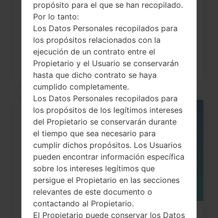
propósito para el que se han recopilado.
¿Cómo restablecer datos de fábrica
Por lo tanto:
a través del código...
Los Datos Personales recopilados para
los propósitos relacionados con la
ejecución de un contrato entre el
Propietario y el Usuario se conservarán
hasta que dicho contrato se haya
cumplido completamente.
Los Datos Personales recopilados para
los propósitos de los legítimos intereses
05
del Propietario se conservarán durante
MAY
el tiempo que sea necesario para
cumplir dichos propósitos. Los Usuarios
pueden encontrar información específica
sobre los intereses legítimos que
persigue el Propietario en las secciones
relevantes de este documento o
contactando al Propietario.
El Propietario puede conservar los Datos
¿Cómo restablecer datos de fábrica