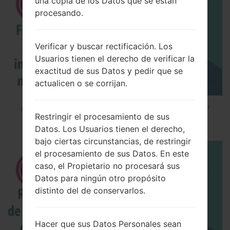
una copia de los Datos que se están
procesando.
Verificar y buscar rectificación. Los
Usuarios tienen el derecho de verificar la
exactitud de sus Datos y pedir que se
actualicen o se corrijan.
¿Cómo instalar Firmware Oficial en el teléfono
Restringir el procesamiento de sus
inteligente de LG mediante LG UP?
Datos. Los Usuarios tienen el derecho,
bajo ciertas circunstancias, de restringir
el procesamiento de sus Datos. En este
caso, el Propietario no procesará sus
Datos para ningún otro propósito
distinto del de conservarlos.
Hacer que sus Datos Personales sean