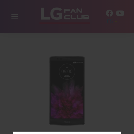
Alternar
ES
la
navegación