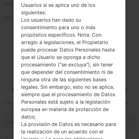
USB
microUSB 2.0 (SlimPort),
Usuarios si se aplica uno de los
USB Host
siguientes:
WiFi
Wi-Fi 802.11 a/b/g/n/ac,
Los usuarios han dado su
dual-band, Wi-Fi Direct,
consentimiento para uno o más
hotspot
propósitos específicos. Nota: Con
arreglo a legislaciones, el Propietario
puede procesar Datos Personales hasta
que el Usuario se oponga a dicho
El Firmware
procesamiento ("se excluya"), sin tener
que depender del consentimiento ni de
LGH955A(LGH955A)
ninguna otra de las siguientes bases
akaLG G Flex 2 LTE-A
legales. Sin embargo, esto no se aplica,
siempre que el procesamiento de Datos
Personales está sujeto a la legislación
Descripciones de regiones firmwares de LG Phone
europea en materia de protección de
datos;
La provisión de Datos es necesario para
la realización de un acuerdo con el