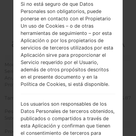
Si no está seguro de que Datos
Personales son obligatorios, puede
La especificación
ponerse en contacto con el Propietario
Un uso de Cookies – o de otras
LGH955A(LGH955A)
herramientas de seguimiento – por esta
akaLG G Flex 2 LTE-A
Aplicación o por los propietarios de
servicios de terceros utilizados por esta
Aplicación sirve para proporcionar el
Modelo y sus características
Servicio requerido por el Usuario,
Modelo
LGH955A
además de otros propósitos descritos
Serie
LG G Flex 2 LTE-A
en el presente documento y en la
Anunciado
Febrero, 2015
Política de Cookies, si está disponible.
Profundidad
9.4 milímetros (0.37
pulgadas)
Tamaño (dimensiones)
149.1 x 75.3 milímetros (5.87
Los usuarios son responsables de los
x 2.96 pulgadas)
Datos Personales de terceros obtenidos,
Peso
152 gramos (5.36 onzas)
Sistema de operación
Android 5.0.x Lollipop
publicados o compartidos a través de
Hardware
esta Aplicación y confirman que tienen
Procesador
4x1.5 GHz Cortex-A53 &
el consentimiento de terceros para