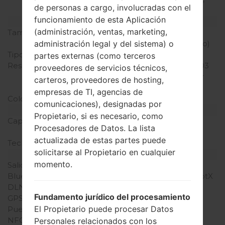
de personas a cargo, involucradas con el
LTE
funcionamiento de esta Aplicación
Pantalla
(administración, ventas, marketing,
Tamaño de la pantalla
5.5 pulgadas (~73.5%
relación pantalla-cuerpo)
administración legal y del sistema) o
Tipo de Pantalla
Curved P-OLED
partes externas (como terceros
Resolución de Pantalla
1080 x 1920 píxeles (~403
proveedores de servicios técnicos,
densidad de píxeles por
carteros, proveedores de hosting,
pulgada)
empresas de TI, agencias de
Colores de pantalla
16M colores
comunicaciones), designadas por
Batería y Teclado
Propietario, si es necesario, como
Capacidad de batería
No extraíble Li-Po 3000
Procesadores de Datos. La lista
mAh
actualizada de estas partes puede
Teclado físico
-
solicitarse al Propietario en cualquier
Interfaces
momento.
Salida de audio
3.5mm jack
Bluetooth
versión 4.2, A2DP, LE, aptX
DLNA
Sí
Fundamento jurídico del procesamiento
GPS
A-GPS, GLONASS
El Propietario puede procesar Datos
Puerto infrarrojo
Sí
NFC
Sí
Personales relacionados con los