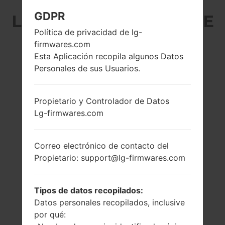
GDPR
LG H955A (LGH955A) DE
Política de privacidad de lg-
LA SERIE LG G FLEX 2
firmwares.com
Esta Aplicación recopila algunos Datos
LTE-A
Personales de sus Usuarios.
Propietario y Controlador de Datos
Lg-firmwares.com
5.5 pulgadas
4x1.5 GHz Cortex-
Correo electrónico de contacto del
(~73.5% relación
A53 & 4x2.0 GHz
pantalla-cuerpo)
Cortex-A57
Propietario: support@lg-firmwares.com
Qualcomm
1080 x 1920 píxeles
MSM8994
(~403 densidad de
Snapdragon 810
píxeles por
Tipos de datos recopilados:
pulgada)
2GB
Datos personales recopilados, inclusive
por qué: