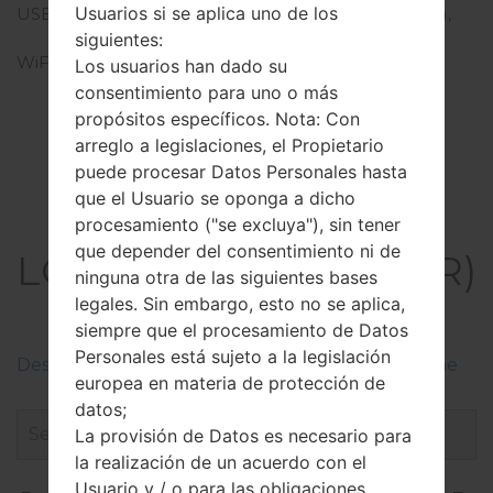
Usuarios si se aplica uno de los
USB
microUSB 2.0 (SlimPort),
USB Host
siguientes:
WiFi
Wi-Fi 802.11 a/b/g/n/ac,
Los usuarios han dado su
dual-band, Wi-Fi Direct,
consentimiento para uno o más
hotspot
propósitos específicos. Nota: Con
arreglo a legislaciones, el Propietario
puede procesar Datos Personales hasta
que el Usuario se oponga a dicho
El Firmware
procesamiento ("se excluya"), sin tener
que depender del consentimiento ni de
LGH950PR(LGH950PR)
ninguna otra de las siguientes bases
akaLG G Flex 2
legales. Sin embargo, esto no se aplica,
siempre que el procesamiento de Datos
Personales está sujeto a la legislación
Descripciones de regiones firmwares de LG Phone
europea en materia de protección de
datos;
La provisión de Datos es necesario para
la realización de un acuerdo con el
Usuario y / o para las obligaciones