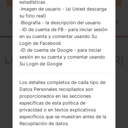
estadísticas
Imagen de usuario - (si Usted descarga
-
su foto real)
Página principal
→
Serie
→
LG G Flex 2
→
LGH950PR
Biografía - la descripción del usuario
-
ID de cuenta de FB - para iniciar sesión
-
en su cuenta y comentar usando Su
Login de Facebook
El resumen
ID de cuenta de Google - para iniciar
-
LGH950PR(LGH950PR)
sesión en su cuenta y comentar usando
Su Login de Google
akaLG G Flex 2
Los detalles completos de cada tipo de
Datos Personales recopilados son
proporcionados en las secciones
Comparar
específicas de esta política de
privacidad o en textos explicativos
específicos que se muestran antes de la
Recopilación de datos.