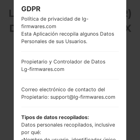
GDPR
LG H950PR (LGH950PR)
Política de privacidad de lg-
DE LA SERIE LG G FLEX
firmwares.com
Esta Aplicación recopila algunos Datos
2
Personales de sus Usuarios.
Propietario y Controlador de Datos
Lg-firmwares.com
5.5 pulgadas
4x1.5 GHz Cortex-
Correo electrónico de contacto del
(~73.5% relación
A53 & 4x2.0 GHz
Propietario: support@lg-firmwares.com
pantalla-cuerpo)
Cortex-A57
Qualcomm
1080 x 1920 píxeles
MSM8994
(~403 densidad de
Snapdragon 810
Tipos de datos recopilados:
píxeles por
pulgada)
3GB
Datos personales recopilados, inclusive
por qué:
-Nombre de usuario, identificador único