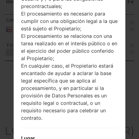
Región
Nombre de
OS
Talla
Fec
precontractuales;
archivo
El procesamiento es necesario para
Región
Nombre de
OS
Talla
Fec
Android
CAP
cumplir con una obligación legal a la que
H950PR15a_00.kdz
1.53
201
archivo
5.0.x
Puerto
está sujeto el Propietario;
GiB
09-
Rico
Lollipop
El procesamiento se relaciona con una
Android
tarea realizado en el interés público o en
TGO
H950PR15a_00.kdz
1.52
201
5.0.x
el ejercicio del poder público conferido
GiB
07-
Unknown
Lollipop
al Propietario;
En cualquier caso, el Propietario estará
Showing 1 to 2 of 2 entries
encantado de ayudar a aclarar la base
legal específica que se aplica al
Previous
1
Next
procesamiento, y en particular si la
provisión de Datos Personales es un
requisito legal o contractual, o un
requisito necesario para celebrar un
Artículos
contrato.
LGH950PR(LGH950PR)
Lugar