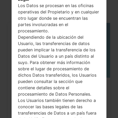
akaLG G Flex 2
Los Datos se procesan en las oficinas
operativas del Propietario y en cualquier
otro lugar donde se encuentran las
partes involucradas en el
procesamiento.
05
MAY
Dependiendo de la ubicación del
Usuario, las transferencias de datos
pueden implicar la transferencia de los
Datos del Usuario a un país distinto al
suyo. Para obtener más información
sobre el lugar de procesamiento de
dichos Datos transferidos, los Usuarios
pueden consultar la sección que
Cómo hacer Reinicio Completo en
contiene detalles sobre el
procesamiento de Datos Personales.
LG G3, G4, G5 , G7...
Los Usuarios también tienen derecho a
conocer las bases legales de las
transferencias de Datos a un país fuera