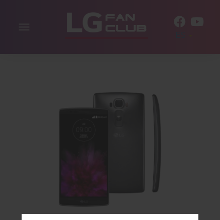
Alternar
ES
la
navegación