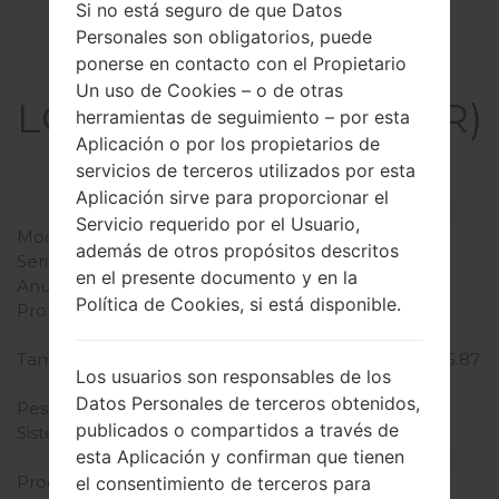
Si no está seguro de que Datos
Personales son obligatorios, puede
ponerse en contacto con el Propietario
La especificación
Un uso de Cookies – o de otras
LGH950PR(LGH950PR)
herramientas de seguimiento – por esta
Aplicación o por los propietarios de
akaLG G Flex 2
servicios de terceros utilizados por esta
Aplicación sirve para proporcionar el
Modelo y sus características
Servicio requerido por el Usuario,
Modelo
LGH950PR
además de otros propósitos descritos
Serie
LG G Flex 2
en el presente documento y en la
Anunciado
Febrero, 2015
Política de Cookies, si está disponible.
Profundidad
9.4 milímetros (0.37
pulgadas)
Tamaño (dimensiones)
149.1 x 75.3 milímetros (5.87
Los usuarios son responsables de los
x 2.96 pulgadas)
Datos Personales de terceros obtenidos,
Peso
152 gramos (5.36 onzas)
publicados o compartidos a través de
Sistema de operación
Android 5.0.x Lollipop
esta Aplicación y confirman que tienen
Hardware
Procesador
4x1.5 GHz Cortex-A53 &
el consentimiento de terceros para