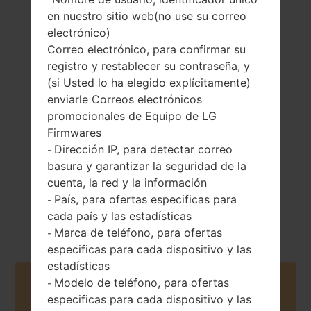
en nuestro sitio web(no use su correo
electrónico)
Correo electrónico, para confirmar su
registro y restablecer su contraseña, y
152 gramos (5.36
No extraíble Li-Po
(si Usted lo ha elegido explícitamente)
onzas)
3000 mAh
enviarle Correos electrónicos
promocionales de Equipo de LG
Firmwares
Dirección IP, para detectar correo
-
basura y garantizar la seguridad de la
cuenta, la red y la información
Febrero, 2015
País, para ofertas especificas para
Android 5.0.x
-
Lollipop
cada país y las estadísticas
Marca de teléfono, para ofertas
-
especificas para cada dispositivo y las
estadísticas
Modelo de teléfono, para ofertas
Buy accessories on Amazon
-
especificas para cada dispositivo y las