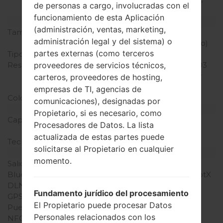
de personas a cargo, involucradas con el
LTE
funcionamiento de esta Aplicación
Pantalla
(administración, ventas, marketing,
Tamaño de la pantalla
5.5 pulgadas (~73.5%
administración legal y del sistema) o
relación pantalla-cuerpo)
partes externas (como terceros
Tipo de Pantalla
Curved P-OLED
Resolución de Pantalla
1080 x 1920 píxeles (~403
proveedores de servicios técnicos,
densidad de píxeles por
carteros, proveedores de hosting,
pulgada)
empresas de TI, agencias de
Colores de pantalla
16M colores
comunicaciones), designadas por
Batería y Teclado
Propietario, si es necesario, como
Capacidad de batería
No extraíble Li-Po 3000
Procesadores de Datos. La lista
mAh
actualizada de estas partes puede
Teclado físico
-
solicitarse al Propietario en cualquier
Interfaces
momento.
Salida de audio
3.5mm jack
Bluetooth
versión 4.2, A2DP, LE, aptX
DLNA
Sí
Fundamento jurídico del procesamiento
GPS
A-GPS, GLONASS
El Propietario puede procesar Datos
Puerto infrarrojo
Sí
Personales relacionados con los
NFC
Sí