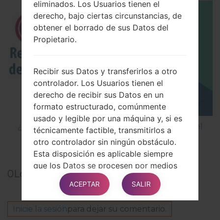
eliminados. Los Usuarios tienen el
derecho, bajo ciertas circunstancias, de
obtener el borrado de sus Datos del
Propietario.
Recibir sus Datos y transferirlos a otro
controlador. Los Usuarios tienen el
derecho de recibir sus Datos en un
formato estructurado, comúnmente
usado y legible por una máquina y, si es
¿Cómo restablecer datos de fábrica a través del
técnicamente factible, transmitirlos a
menú en LG G5 H850?
otro controlador sin ningún obstáculo.
Esta disposición es aplicable siempre
que los Datos se procesen por medios
0
Los comentarios
automáticos y que el procesamiento se
ACEPTAR
SALIR
base en el consentimiento del Usuario,
en un contrato del cual el Usuario forma
Inicie la sesión
para dejar su comentario.
parte o en obligaciones