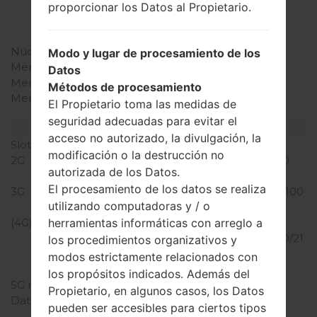
4x2.0 GHz Cortex-A57
proporcionar los Datos al Propietario.
Qualcomm MSM8994
Snapdragon 810
Núcleos de UCP
ocho núcleos
Modo y lugar de procesamiento de los
Memoria RAM
3GB
Datos
Memoria interna
32GB
Métodos de procesamiento
Memoria externa
microSD, hasta 256 GB
El Propietario toma las medidas de
(ranura dedicada)
seguridad adecuadas para evitar el
Red y Datos
acceso no autorizado, la divulgación, la
Slot de tarjeta
1 Micro-SIM
modificación o la destrucción no
2G
GSM 850/900/1800/1900
autorizada de los Datos.
MHz
El procesamiento de los datos se realiza
3G
HSDPA 850/900/1900/2100
utilizando computadoras y / o
MHz
(4G) LTE
LTE Cat4
herramientas informáticas con arreglo a
700/850/1700/1800/1900/21
los procedimientos organizativos y
00/2600 (Bands
modos estrictamente relacionados con
1,2,3,4,5,7,17)
los propósitos indicados. Además del
5G network
-
Propietario, en algunos casos, los Datos
Datos
GPRS, EDGE, UMTS,
pueden ser accesibles para ciertos tipos
HSDPA, HSUPA, HSPA+,