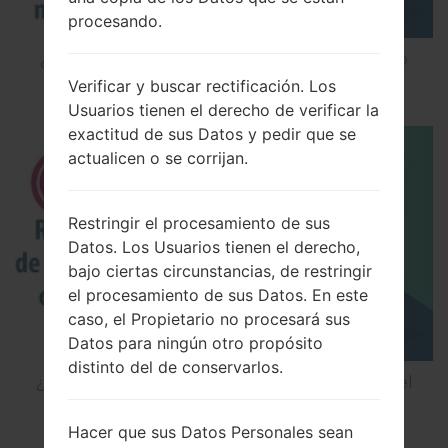
procesando.
¿Cómo instalar Firmware Oficial en el teléfono
inteligente de LG mediante LG UP?
Verificar y buscar rectificación. Los
Usuarios tienen el derecho de verificar la
exactitud de sus Datos y pedir que se
actualicen o se corrijan.
Restringir el procesamiento de sus
Datos. Los Usuarios tienen el derecho,
bajo ciertas circunstancias, de restringir
el procesamiento de sus Datos. En este
caso, el Propietario no procesará sus
Datos para ningún otro propósito
distinto del de conservarlos.
¿Cómo restablecer datos de fábrica a través del
código en LG Cookie Smart T375?
Hacer que sus Datos Personales sean