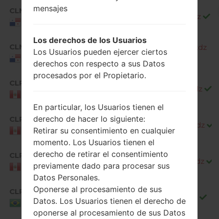
mensajes
CLM
H87010a_02_CLR_COM_OP_1114.kdz
Panama
Los derechos de los Usuarios
CLM
H87020a_00_CLR_COM_OP_0919.kdz
Los Usuarios pueden ejercer ciertos
Panama
derechos con respecto a sus Datos
procesados por el Propietario.
CLP
H87010a_01_CLR_COM_OP_0531.kdz
Peru
En particular, los Usuarios tienen el
derecho de hacer lo siguiente:
CLP
H87010a_02_CLR_COM_OP_0801.kdz
Retirar su consentimiento en cualquier
Peru
momento. Los Usuarios tienen el
derecho de retirar el consentimiento
CLP
H87020a_00_CLR_COM_OP_0116.kdz
previamente dado para procesar sus
Peru
Datos Personales.
Oponerse al procesamiento de sus
CLR
H87010a_01_CLR_BR_OP_0509.kdz
Datos. Los Usuarios tienen el derecho de
Brazil
oponerse al procesamiento de sus Datos