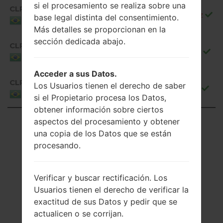
si el procesamiento se realiza sobre una
CLR
H87010a_02_CLR_BR_OP_0809.kdz
base legal distinta del consentimiento.
Brazil
Más detalles se proporcionan en la
sección dedicada abajo.
CLR
H87010a_03_CLR_BR_OP_0918.kdz
Brazil
Acceder a sus Datos.
CLR
Los Usuarios tienen el derecho de saber
H87010a_04_CLR_BR_OP_1108.kdz
Brazil
si el Propietario procesa los Datos,
obtener información sobre ciertos
Showing 1 to 50 of 503 entries
aspectos del procesamiento y obtener
una copia de los Datos que se están
Previous
1
2
3
4
5
…
procesando.
11
Next
Verificar y buscar rectificación. Los
Usuarios tienen el derecho de verificar la
exactitud de sus Datos y pedir que se
actualicen o se corrijan.
Artículos