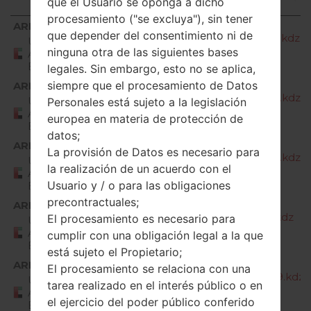
que el Usuario se oponga a dicho
procesamiento ("se excluya"), sin tener
Región
Nombre de archivo
ARE
que depender del consentimiento ni de
H87010i_00_OPEN_AME_OP_0424.kdz
United
ninguna otra de las siguientes bases
Arab
Emirates
legales. Sin embargo, esto no se aplica,
siempre que el procesamiento de Datos
ARE
H87010k_00_OPEN_AME_OP_0717.kdz
United
Personales está sujeto a la legislación
Arab
europea en materia de protección de
Emirates
datos;
ARE
La provisión de Datos es necesario para
H87010r_00_OPEN_AME_OP_0722.kdz
United
la realización de un acuerdo con el
Arab
Usuario y / o para las obligaciones
Emirates
precontractuales;
ARE
H87011j_00_OPEN_AME_OP_0125.kdz
El procesamiento es necesario para
United
Arab
cumplir con una obligación legal a la que
Emirates
está sujeto el Propietario;
ARE
El procesamiento se relaciona con una
H87020e_00_OPEN_AME_OP_0719.kdz
United
tarea realizado en el interés público o en
Arab
el ejercicio del poder público conferido
Emirates