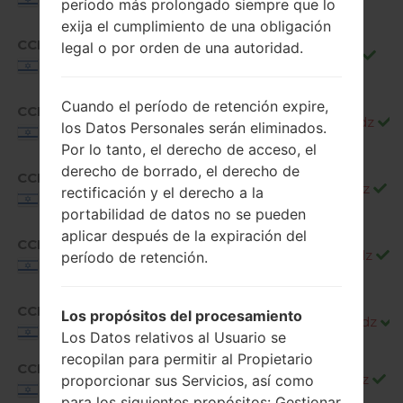
período más prolongado siempre que lo
exija el cumplimiento de una obligación
CCM
legal o por orden de una autoridad.
H87011i_00_OPEN_IL_OP_0110.kdz
Israel
Cuando el período de retención expire,
CCM
H87020e_00_OPEN_IL_OP_0719.kdz
los Datos Personales serán eliminados.
Israel
Por lo tanto, el derecho de acceso, el
derecho de borrado, el derecho de
CCM
H87020h_00_OPEN_IL_OP_1126.kdz
rectificación y el derecho a la
Israel
portabilidad de datos no se pueden
aplicar después de la expiración del
CCM
H87020j_00_OPEN_IL_OP_0409.kdz
período de retención.
Israel
CCM
Los propósitos del procesamiento
H87020k_00_OPEN_IL_OP_0724.kdz
Israel
Los Datos relativos al Usuario se
recopilan para permitir al Propietario
CCM
H87030c_00_OPEN_IL_OP_1212.kdz
proporcionar sus Servicios, así como
Israel
para los siguientes propósitos: Gestionar