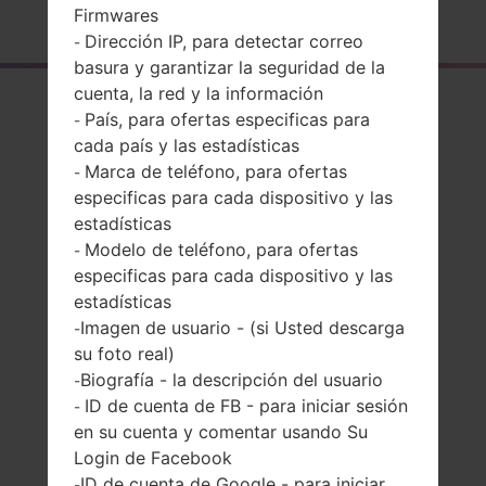
Página principal
→
Serie
→
LG G6
→
LGH870
Firmwares
Dirección IP, para detectar correo
-
basura y garantizar la seguridad de la
cuenta, la red y la información
El resumen
País, para ofertas especificas para
-
LGH870(LGH870)
cada país y las estadísticas
Marca de teléfono, para ofertas
-
akaLG G6
especificas para cada dispositivo y las
estadísticas
Modelo de teléfono, para ofertas
-
especificas para cada dispositivo y las
estadísticas
Comparar
Imagen de usuario - (si Usted descarga
-
su foto real)
Biografía - la descripción del usuario
-
ID de cuenta de FB - para iniciar sesión
-
en su cuenta y comentar usando Su
Login de Facebook
ID de cuenta de Google - para iniciar
-