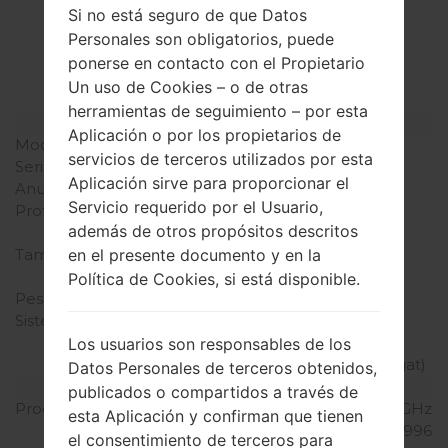
La especificación
Si no está seguro de que Datos
LGH858(LGH858)
Personales son obligatorios, puede
akaLG G5 Speed
ponerse en contacto con el Propietario
Un uso de Cookies – o de otras
herramientas de seguimiento – por esta
Modelo y sus características
Aplicación o por los propietarios de
Modelo
LGH858
servicios de terceros utilizados por esta
Serie
LG G5 Speed
Aplicación sirve para proporcionar el
Anunciado
Abril, 2016
Servicio requerido por el Usuario,
Profundidad
7.7 milímetros (0.30
además de otros propósitos descritos
pulgadas)
Tamaño (dimensiones)
149.4 x 73.9 milímetros
en el presente documento y en la
(5.88 x 2.91 pulgadas)
Política de Cookies, si está disponible.
Peso
159 gramos (5.61 onzas)
Sistema de operación
Android 6.0.1
(Marshmallow),
Los usuarios son responsables de los
actualizable a 7.0 (Nougat)
Datos Personales de terceros obtenidos,
Hardware
publicados o compartidos a través de
Procesador
2x2.15 GHz Kryo & 2x1.6 GHz
esta Aplicación y confirman que tienen
Kryo Qualcomm MSM8996
el consentimiento de terceros para