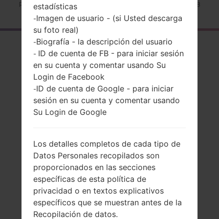
Página principal
→
Serie
→
LG G5 Speed
→
LGH858
estadísticas
Imagen de usuario - (si Usted descarga
-
su foto real)
Biografía - la descripción del usuario
-
El resumen
ID de cuenta de FB - para iniciar sesión
-
LGH858(LGH858)
en su cuenta y comentar usando Su
Login de Facebook
akaLG G5 Speed
ID de cuenta de Google - para iniciar
-
sesión en su cuenta y comentar usando
Su Login de Google
Comparar
Los detalles completos de cada tipo de
Datos Personales recopilados son
proporcionados en las secciones
específicas de esta política de
privacidad o en textos explicativos
específicos que se muestran antes de la
Recopilación de datos.