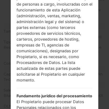
de personas a cargo, involucradas con el
1x/CDMA 1xEv-DO/
CDMA2000 1xEv-DO Rev
funcionamiento de esta Aplicación
A/ CDMA2000 1xEv-DO
(administración, ventas, marketing,
Rev B/LTE
administración legal y del sistema) o
Pantalla
partes externas (como terceros
Tamaño de la pantalla
5.3 pulgadas (~70.1%
proveedores de servicios técnicos,
relación pantalla-cuerpo)
carteros, proveedores de hosting,
Tipo de Pantalla
IPS LCD
empresas de TI, agencias de
Resolución de Pantalla
1440 x 2560 píxeles (~554
comunicaciones), designadas por
densidad de píxeles por
Propietario, si es necesario, como
pulgada)
Procesadores de Datos. La lista
Colores de pantalla
16M colores
actualizada de estas partes puede
Batería y Teclado
Capacidad de batería
Extraíble Li-Ion 2800 mAh
solicitarse al Propietario en cualquier
Teclado físico
-
momento.
Interfaces
Salida de audio
3.5mm jack
Bluetooth
versión 4.2, A2DP, LE, aptX
Fundamento jurídico del procesamiento
HD
El Propietario puede procesar Datos
DLNA
Sí
Personales relacionados con los