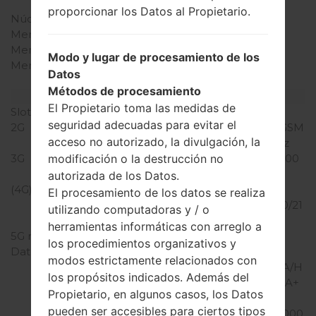
Snapdragon 820
proporcionar los Datos al Propietario.
Núcleos de UCP
cuatro núcleos
Memoria RAM
4GB
Memoria interna
32GB
Modo y lugar de procesamiento de los
Memoria externa
microSD, hasta 256 GB
Datos
(ranura dedicada)
Métodos de procesamiento
Red y Datos
El Propietario toma las medidas de
Slot de tarjeta
1 Nano-SIM
seguridad adecuadas para evitar el
2G
CDMA 800/1900 MHz, GSM
acceso no autorizado, la divulgación, la
850/900/1800/1900 MHz
3G
UMTS 850/1700/1900/2100
modificación o la destrucción no
MHz
autorizada de los Datos.
(4G) LTE
LTE
El procesamiento de los datos se realiza
700/850/1700/1800/1900/21
utilizando computadoras y / o
00, TD-LTE 2500
herramientas informáticas con arreglo a
5G network
-
los procedimientos organizativos y
Datos
GPRS/GPRS
modos estrictamente relacionados con
C12/EDGE/UMTS/HSUPA/H
los propósitos indicados. Además del
SUPA 5.8/HSDPA/HSDPA+
Propietario, en algunos casos, los Datos
21.1/Dc-HSDPA
pueden ser accesibles para ciertos tipos
42.2/cdmaOne/CDMA2000