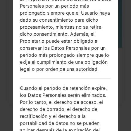
MAY
Personales por un período más
prolongado siempre que el Usuario haya
dado su consentimiento para dicho
procesamiento, mientras no se retire
dicho consentimiento. Además, el
Propietario puede estar obligado a
conservar los Datos Personales por un
período más prolongado siempre que lo
¿Cómo restablecer datos de fábrica
exija el cumplimiento de una obligación
a través del menú...
legal o por orden de una autoridad.
Cuando el período de retención expire,
los Datos Personales serán eliminados.
Por lo tanto, el derecho de acceso, el
derecho de borrado, el derecho de
rectificación y el derecho a la
portabilidad de datos no se pueden
aplicar después de la expiración del