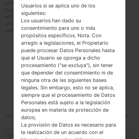
GPS
A-GPS, GLONASS, BDS
Usuarios si se aplica uno de los
Puerto infrarrojo
Sí
siguientes:
NFC
Sí
Los usuarios han dado su
USB
USB 3.0, Type-C
consentimiento para uno o más
WiFi
Wi-Fi 802.11 a/b/g/n/ac,
propósitos específicos. Nota: Con
dual-band, Wi-Fi Direct,
arreglo a legislaciones, el Propietario
hotspot
puede procesar Datos Personales hasta
que el Usuario se oponga a dicho
procesamiento ("se excluya"), sin tener
que depender del consentimiento ni de
El Firmware
ninguna otra de las siguientes bases
LGH858(LGH858)
legales. Sin embargo, esto no se aplica,
siempre que el procesamiento de Datos
akaLG G5 Speed
Personales está sujeto a la legislación
europea en materia de protección de
Descripciones de regiones firmwares de LG Phone
datos;
La provisión de Datos es necesario para
la realización de un acuerdo con el