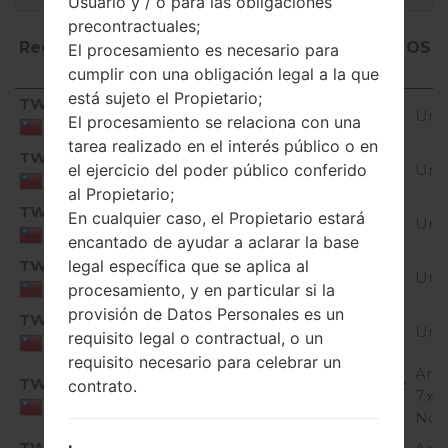
Usuario y / o para las obligaciones
precontractuales;
Región
Nombre de archivo
OS
El procesamiento es necesario para
cumplir con una obligación legal a la que
está sujeto el Propietario;
Región
Nombre de archivo
OS
TWN
H85810b_00_OPEN_TW_OP_0614.kdz
Unk
El procesamiento se relaciona con una
Taiwan
tarea realizado en el interés público o en
TWN
H85810c_00_OPEN_TW_OP_0822.kdz
Unk
el ejercicio del poder público conferido
Taiwan
al Propietario;
TWN
H85810d_00_OPEN_TW_OP_0921.kdz
En cualquier caso, el Propietario estará
Unk
Taiwan
encantado de ayudar a aclarar la base
TWN
legal específica que se aplica al
H85810e_00_OPEN_TW_OP_1014.kdz
Unk
Taiwan
procesamiento, y en particular si la
provisión de Datos Personales es un
TWN
H85820a_00_OPEN_TW_OP_1119.kdz
Unk
requisito legal o contractual, o un
Taiwan
requisito necesario para celebrar un
And
TWN
H85820b_00_OPEN_TW_OP_0418.kdz
contrato.
7.x
Taiwan
Nou
TWN