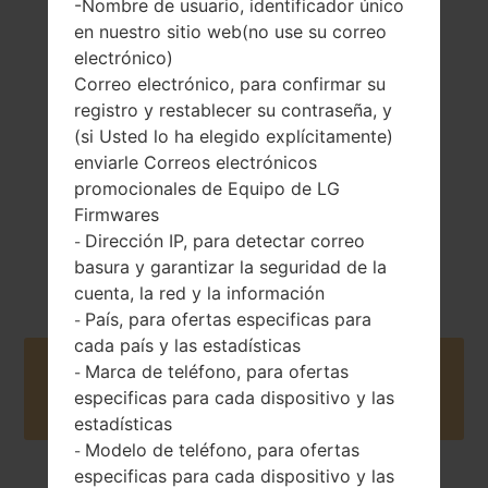
-Nombre de usuario, identificador único
en nuestro sitio web(no use su correo
159 gramos (5.61
electrónico)
Extraíble Li-Ion
onzas)
Correo electrónico, para confirmar su
2800 mAh
registro y restablecer su contraseña, y
(si Usted lo ha elegido explícitamente)
enviarle Correos electrónicos
promocionales de Equipo de LG
Firmwares
Dirección IP, para detectar correo
-
Abril, 2016
Android 8.x Oreo
basura y garantizar la seguridad de la
cuenta, la red y la información
País, para ofertas especificas para
-
cada país y las estadísticas
Marca de teléfono, para ofertas
Buy accessories on Amazon
-
especificas para cada dispositivo y las
estadísticas
Modelo de teléfono, para ofertas
-
especificas para cada dispositivo y las