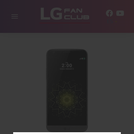
Alternar
ES
la
navegación