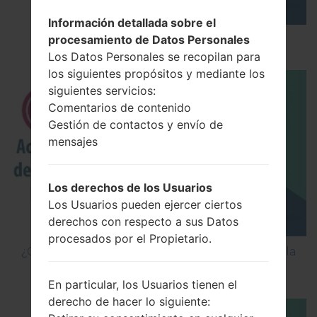
Información detallada sobre el
procesamiento de Datos Personales
Los 5 principales Códigos Secretos para LG!
Los Datos Personales se recopilan para
los siguientes propósitos y mediante los
siguientes servicios:
Comentarios de contenido
Gestión de contactos y envío de
mensajes
Los derechos de los Usuarios
Los Usuarios pueden ejercer ciertos
derechos con respecto a sus Datos
procesados por el Propietario.
¿Cómo Activar las Opciones de Desarrollador y la
Depuración USB en LG?
En particular, los Usuarios tienen el
derecho de hacer lo siguiente: