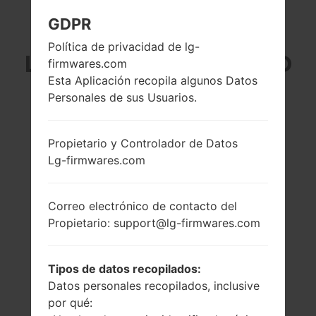
GDPR
LG H858 (LGH858) DE
Política de privacidad de lg-
LA SERIE LG G5 SPEED
firmwares.com
Esta Aplicación recopila algunos Datos
Personales de sus Usuarios.
Propietario y Controlador de Datos
5.3 pulgadas
2x2.15 GHz Kryo &
Lg-firmwares.com
(~70.1% relación
2x1.6 GHz Kryo
pantalla-cuerpo)
Qualcomm
MSM8996
1440 x 2560 píxeles
Correo electrónico de contacto del
Snapdragon 820
(~554 densidad de
Propietario: support@lg-firmwares.com
píxeles por
4GB
pulgada)
Tipos de datos recopilados:
Datos personales recopilados, inclusive
por qué: