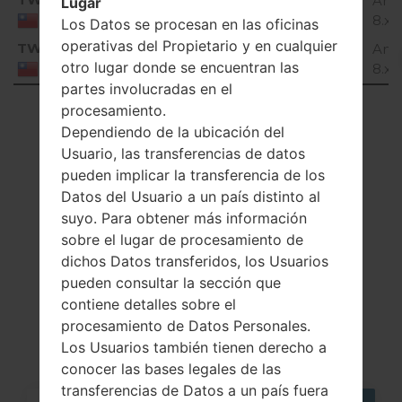
H85830b_00_OPEN_TW_OP_1015.kdz
And
Lugar
8.x 
Taiwan
Los Datos se procesan en las oficinas
operativas del Propietario y en cualquier
TWN
H85830c_00_OPEN_TW_OP_1122.kdz
And
otro lugar donde se encuentran las
8.x 
Taiwan
partes involucradas en el
Showing 1 to 8 of 8 entries
procesamiento.
Dependiendo de la ubicación del
Previous
1
Next
Usuario, las transferencias de datos
pueden implicar la transferencia de los
Datos del Usuario a un país distinto al
suyo. Para obtener más información
sobre el lugar de procesamiento de
Artículos
dichos Datos transferidos, los Usuarios
LGH858(LGH858)
pueden consultar la sección que
contiene detalles sobre el
akaLG G5 Speed
procesamiento de Datos Personales.
Los Usuarios también tienen derecho a
conocer las bases legales de las
transferencias de Datos a un país fuera