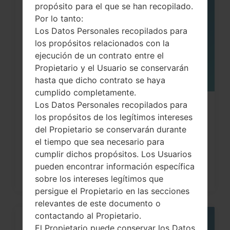
05
propósito para el que se han recopilado.
MAY
Por lo tanto:
Los Datos Personales recopilados para
los propósitos relacionados con la
ejecución de un contrato entre el
Propietario y el Usuario se conservarán
hasta que dicho contrato se haya
cumplido completamente.
Los Datos Personales recopilados para
¿Cómo restablecer datos de fábrica
los propósitos de los legítimos intereses
a través del código...
del Propietario se conservarán durante
el tiempo que sea necesario para
cumplir dichos propósitos. Los Usuarios
pueden encontrar información específica
sobre los intereses legítimos que
persigue el Propietario en las secciones
relevantes de este documento o
contactando al Propietario.
05
El Propietario puede conservar los Datos