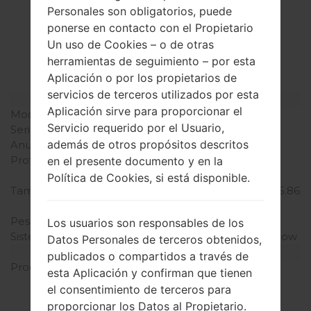
La especificación
Personales son obligatorios, puede
ponerse en contacto con el Propietario
LGH815K(LGH815K)
Un uso de Cookies – o de otras
akaLG G4 TD-LTE
herramientas de seguimiento – por esta
Aplicación o por los propietarios de
servicios de terceros utilizados por esta
Modelo y sus características
Aplicación sirve para proporcionar el
Modelo
LGH815K
Servicio requerido por el Usuario,
Serie
LG G4 TD-LTE
además de otros propósitos descritos
Anunciado
Abril, 2015
Profundidad
9.8 milímetros (0.39
en el presente documento y en la
pulgadas)
Política de Cookies, si está disponible.
Tamaño (dimensiones)
148.9 x 76.1 milímetros (5.86
x 3.00 pulgadas)
Peso
155 gramos (5.47 onzas)
Los usuarios son responsables de los
Sistema de operación
Android 6.0.x Marshmallow
Datos Personales de terceros obtenidos,
Hardware
publicados o compartidos a través de
Procesador
4x1.4 GHz Cortex-A53 &
esta Aplicación y confirman que tienen
2x1.8 GHz Cortex-A57
el consentimiento de terceros para
Qualcomm MSM8992
proporcionar los Datos al Propietario.