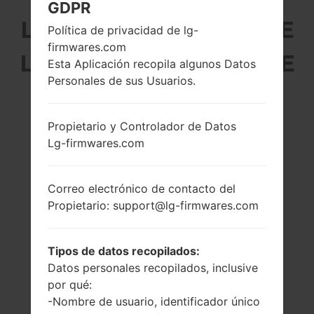
GDPR
LG H815K (LGH815K) DE
Política de privacidad de lg-
firmwares.com
LA SERIE LG G4 TD-LTE
Esta Aplicación recopila algunos Datos
Personales de sus Usuarios.
Propietario y Controlador de Datos
Lg-firmwares.com
5.5 pulgadas
4x1.4 GHz Cortex-
(~72.5% relación
A53 & 2x1.8 GHz
pantalla-cuerpo)
Cortex-A57
Correo electrónico de contacto del
Qualcomm
1440 x 2560 píxeles
Propietario: support@lg-firmwares.com
MSM8992
(~538 densidad de
Snapdragon 808
píxeles por
pulgada)
3GB
Tipos de datos recopilados:
Datos personales recopilados, inclusive
por qué:
-Nombre de usuario, identificador único