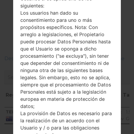
siguientes:
Los usuarios han dado su
El Firmware
consentimiento para uno o más
propósitos específicos. Nota: Con
LGH815K(LGH815K)
arreglo a legislaciones, el Propietario
akaLG G4 TD-LTE
puede procesar Datos Personales hasta
que el Usuario se oponga a dicho
procesamiento ("se excluya"), sin tener
Descripciones de regiones firmwares de LG Phone
que depender del consentimiento ni de
ninguna otra de las siguientes bases
legales. Sin embargo, esto no se aplica,
siempre que el procesamiento de Datos
Personales está sujeto a la legislación
Región
Nombre de
OS
Tall
europea en materia de protección de
archivo
datos;
Región
Nombre de archivo
OS
Tal
TEL
H815K20C_00_0216.kdz
Android 6.0.x
1.5
La provisión de Datos es necesario para
Marshmallow
GiB
Australia
la realización de un acuerdo con el
Usuario y / o para las obligaciones
Showing 1 to 1 of 1 entries