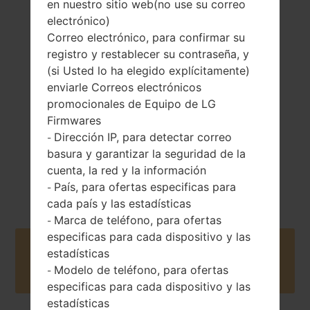
en nuestro sitio web(no use su correo
electrónico)
155 gramos (5.47
Correo electrónico, para confirmar su
Extraíble Li-Ion
onzas)
registro y restablecer su contraseña, y
3000 mAh
(si Usted lo ha elegido explícitamente)
enviarle Correos electrónicos
promocionales de Equipo de LG
Firmwares
Dirección IP, para detectar correo
-
basura y garantizar la seguridad de la
Abril, 2015
Android 6.0.x
cuenta, la red y la información
Marshmallow
País, para ofertas especificas para
-
cada país y las estadísticas
Marca de teléfono, para ofertas
-
especificas para cada dispositivo y las
Buy accessories on Amazon
estadísticas
Modelo de teléfono, para ofertas
-
especificas para cada dispositivo y las
estadísticas