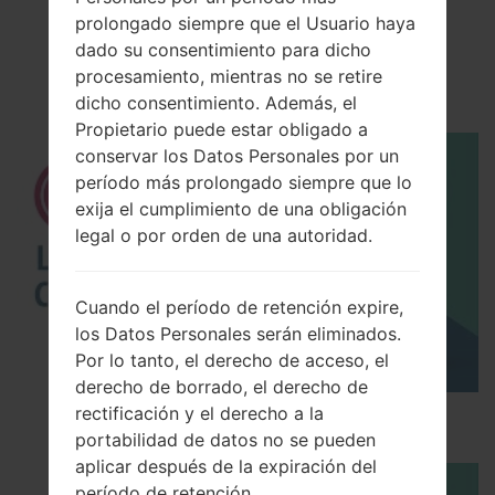
El vídeo
prolongado siempre que el Usuario haya
LGH815K(LGH815K)
dado su consentimiento para dicho
procesamiento, mientras no se retire
akaLG G4 TD-LTE
dicho consentimiento. Además, el
Propietario puede estar obligado a
conservar los Datos Personales por un
período más prolongado siempre que lo
exija el cumplimiento de una obligación
legal o por orden de una autoridad.
Cuando el período de retención expire,
los Datos Personales serán eliminados.
Por lo tanto, el derecho de acceso, el
derecho de borrado, el derecho de
rectificación y el derecho a la
Los 5 principales Códigos Secretos para LG!
portabilidad de datos no se pueden
aplicar después de la expiración del
período de retención.