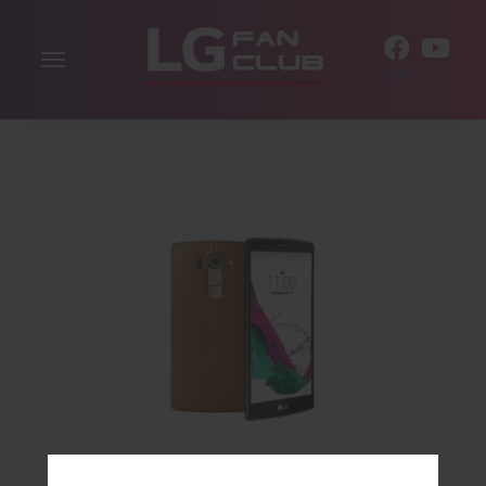
Alternar
ES
la
navegación