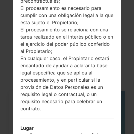
precontractuales;
El procesamiento es necesario para
Previous
1
Next
cumplir con una obligación legal a la que
está sujeto el Propietario;
El procesamiento se relaciona con una
tarea realizado en el interés público o en
Artículos
el ejercicio del poder público conferido
al Propietario;
LGH815K(LGH815K)
En cualquier caso, el Propietario estará
akaLG G4 TD-LTE
encantado de ayudar a aclarar la base
legal específica que se aplica al
procesamiento, y en particular si la
provisión de Datos Personales es un
requisito legal o contractual, o un
requisito necesario para celebrar un
05
MAY
contrato.
Lugar