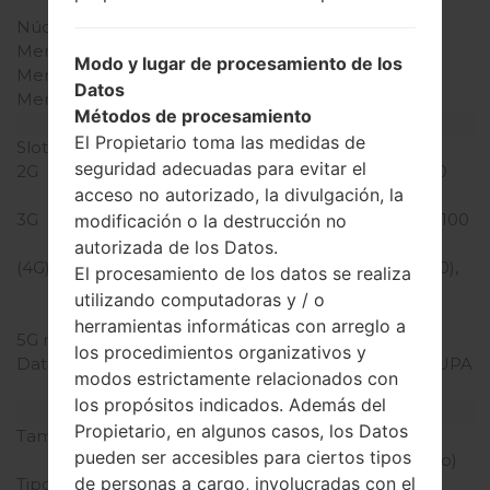
Snapdragon 808
Núcleos de UCP
seis núcleos
Memoria RAM
3GB
Modo y lugar de procesamiento de los
Memoria interna
32GB
Datos
Memoria externa
microSD, hasta 256 GB
Métodos de procesamiento
Red y Datos
El Propietario toma las medidas de
Slot de tarjeta
1 Micro-SIM
seguridad adecuadas para evitar el
2G
GSM 850/900/1800/1900
acceso no autorizado, la divulgación, la
MHz
3G
HSDPA 850/900/1900/2100
modificación o la destrucción no
MHz
autorizada de los Datos.
(4G) LTE
LTE band 2(1900), 3(1800),
El procesamiento de los datos se realiza
4(1700/2100), 5(850),
utilizando computadoras y / o
7(2600), 12(700)
herramientas informáticas con arreglo a
5G network
-
los procedimientos organizativos y
Datos
GPRS,EDGE,HSDPA,HSUPA
modos estrictamente relacionados con
,HSPA,HSPA+,LTE
los propósitos indicados. Además del
Pantalla
Propietario, en algunos casos, los Datos
Tamaño de la pantalla
5.5 pulgadas (~72.5%
pueden ser accesibles para ciertos tipos
relación pantalla-cuerpo)
de personas a cargo, involucradas con el
Tipo de Pantalla
IPS LCD