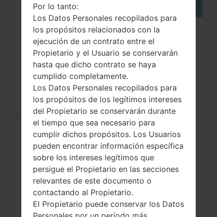
Por lo tanto:
Los Datos Personales recopilados para
los propósitos relacionados con la
¿Cómo restablecer datos de fábrica
ejecución de un contrato entre el
a través del menú...
Propietario y el Usuario se conservarán
hasta que dicho contrato se haya
cumplido completamente.
Los Datos Personales recopilados para
los propósitos de los legítimos intereses
del Propietario se conservarán durante
el tiempo que sea necesario para
cumplir dichos propósitos. Los Usuarios
pueden encontrar información específica
sobre los intereses legítimos que
persigue el Propietario en las secciones
relevantes de este documento o
contactando al Propietario.
El Propietario puede conservar los Datos
Personales por un período más