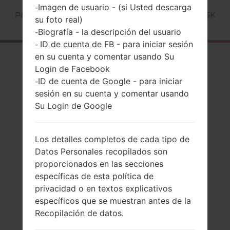
Imagen de usuario - (si Usted descarga
-
Página principal
→
Serie
→
LG G4 TD-LTE
→
LGH815K
su foto real)
Biografía - la descripción del usuario
-
ID de cuenta de FB - para iniciar sesión
-
en su cuenta y comentar usando Su
El resumen
Login de Facebook
LGH815K(LGH815K)
ID de cuenta de Google - para iniciar
-
sesión en su cuenta y comentar usando
akaLG G4 TD-LTE
Su Login de Google
Los detalles completos de cada tipo de
Datos Personales recopilados son
Comparar
proporcionados en las secciones
específicas de esta política de
privacidad o en textos explicativos
específicos que se muestran antes de la
Recopilación de datos.