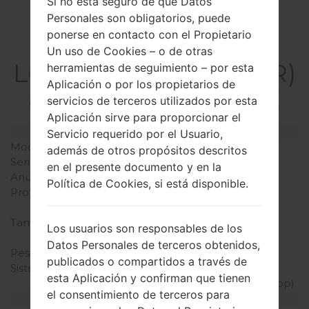
Si no está seguro de que Datos
Personales son obligatorios, puede
ponerse en contacto con el Propietario
La especificación
Un uso de Cookies – o de otras
LGH635AR(LGH635AR)
herramientas de seguimiento – por esta
Aplicación o por los propietarios de
akaLG G4 Stylus LTE
servicios de terceros utilizados por esta
Aplicación sirve para proporcionar el
Modelo y sus características
Servicio requerido por el Usuario,
Modelo
LGH635AR
además de otros propósitos descritos
Serie
LG G4 Stylus LTE
en el presente documento y en la
Anunciado
Mayo, 2015
Política de Cookies, si está disponible.
Profundidad
9.6 milímetros (0.38
pulgadas)
Tamaño (dimensiones)
154.3 x 79.2 milímetros
Los usuarios son responsables de los
(6.07 x 3.12 pulgadas)
Datos Personales de terceros obtenidos,
Peso
163 gramos (5.75 onzas)
publicados o compartidos a través de
Sistema de operación
Android 5.0 (Lollipop),
esta Aplicación y confirman que tienen
actualizable a 5.1 (Lollipop)
el consentimiento de terceros para
Hardware