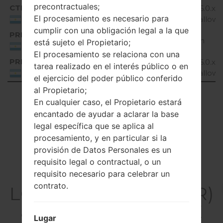
precontractuales;
CTI
H635AR20a_00_1110.kdz
Android 6.0.x
El procesamiento es necesario para
Marshmallow
Argentina
cumplir con una obligación legal a la que
PRN
H635AR10b_02.kdz
Unknown
está sujeto el Propietario;
Argentina
El procesamiento se relaciona con una
PRN
H635AR20a_00_1020.kdz
Android 6.0.x
tarea realizado en el interés público o en
Marshmallow
Argentina
el ejercicio del poder público conferido
al Propietario;
Showing 1 to 5 of 5 entries
En cualquier caso, el Propietario estará
encantado de ayudar a aclarar la base
Previous
1
Next
legal específica que se aplica al
procesamiento, y en particular si la
provisión de Datos Personales es un
requisito legal o contractual, o un
Artículos
requisito necesario para celebrar un
contrato.
LGH635AR(LGH635AR)
akaLG G4 Stylus LTE
Lugar