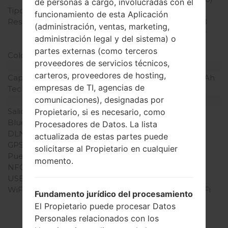
de personas a cargo, involucradas con el
Tipo de Pantalla
IPS LCD
funcionamiento de esta Aplicación
Resolución de Pantalla
720 x 1280 píxeles (~258
(administración, ventas, marketing,
densidad de píxeles por
administración legal y del sistema) o
pulgada)
partes externas (como terceros
Colores de pantalla
16M colores
proveedores de servicios técnicos,
Batería y Teclado
carteros, proveedores de hosting,
Capacidad de batería
Extraíble Li-Ion 3000 mAh
empresas de TI, agencias de
Teclado físico
-
comunicaciones), designadas por
Interfaces
Salida de audio
3.5mm jack
Propietario, si es necesario, como
Bluetooth
versión 4.1, A2DP
Procesadores de Datos. La lista
DLNA
Sí
actualizada de estas partes puede
GPS
A-GPS, GLONASS
solicitarse al Propietario en cualquier
Puerto infrarrojo
No
momento.
NFC
Sí
USB
microUSB 2.0
WiFi
Wi-Fi 802.11 a/b/g/n, Wi-Fi
Fundamento jurídico del procesamiento
Direct, hotspot
El Propietario puede procesar Datos
Personales relacionados con los