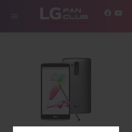
Alternar
ES
la
navegación