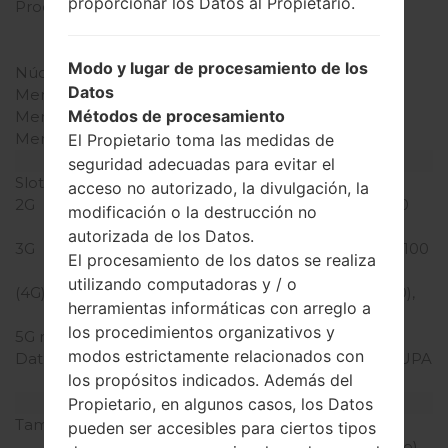
proporcionar los Datos al Propietario.
Procesador
1.2 GHz Cortex-A53
Qualcomm MSM8916
Snapdragon 410
Modo y lugar de procesamiento de los
Núcleos de UCP
cuatro núcleos
Datos
Memoria RAM
1GB
Métodos de procesamiento
Memoria interna
8GB
Memoria externa
microSD, hasta 256 GB
El Propietario toma las medidas de
Red y Datos
seguridad adecuadas para evitar el
Slot de tarjeta
2 Micro SIM
acceso no autorizado, la divulgación, la
2G
GSM 850/900/1800/1900
modificación o la destrucción no
MHz
autorizada de los Datos.
3G
HSDPA 850/900/1900/2100
El procesamiento de los datos se realiza
MHz
utilizando computadoras y / o
(4G) LTE
LTE band 1(2100), 3(1800),
herramientas informáticas con arreglo a
7(2600), 8(900), 20(800)
los procedimientos organizativos y
5G network
-
modos estrictamente relacionados con
Datos
GPRS,EDGE,HSDPA,HSUPA
los propósitos indicados. Además del
,HSPA,HSPA+,LTE
Pantalla
Propietario, en algunos casos, los Datos
Tamaño de la pantalla
5.7 pulgadas (~73.3%
pueden ser accesibles para ciertos tipos
relación pantalla-cuerpo)