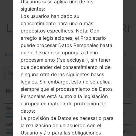
Usuarios si se aplica uno de los
siguientes:
El Firmware
Los usuarios han dado su
consentimiento para uno o más
LGH635AR(LGH635AR)
propósitos específicos. Nota: Con
akaLG G4 Stylus LTE
arreglo a legislaciones, el Propietario
puede procesar Datos Personales hasta
que el Usuario se oponga a dicho
Descripciones de regiones firmwares de LG Phone
procesamiento ("se excluya"), sin tener
que depender del consentimiento ni de
ninguna otra de las siguientes bases
legales. Sin embargo, esto no se aplica,
siempre que el procesamiento de Datos
Región
Nombre de archivo
OS
T
Personales está sujeto a la legislación
europea en materia de protección de
Región
Nombre de archivo
OS
ARG
datos;
H635AR10c_00.kdz
Unknown
Argentina
La provisión de Datos es necesario para
ARG
H635AR20a_00_0923.kdz
Android 6.0.x
la realización de un acuerdo con el
Marshmallow
Argentina
Usuario y / o para las obligaciones