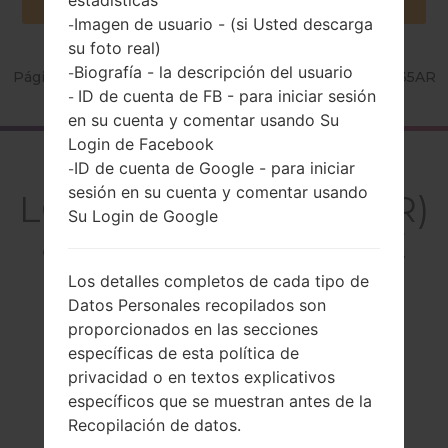
Imagen de usuario - (si Usted descarga
-
su foto real)
Biografía - la descripción del usuario
-
Página principal
→
Serie
→
LG G4 Stylus LTE
→
LGH635AR
ID de cuenta de FB - para iniciar sesión
-
en su cuenta y comentar usando Su
Login de Facebook
El resumen
ID de cuenta de Google - para iniciar
-
sesión en su cuenta y comentar usando
LGH635AR(LGH635AR)
Su Login de Google
akaLG G4 Stylus LTE
Los detalles completos de cada tipo de
Datos Personales recopilados son
proporcionados en las secciones
específicas de esta política de
Comparar
privacidad o en textos explicativos
específicos que se muestran antes de la
Recopilación de datos.