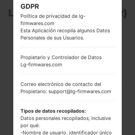
GDPR
LG H635AR (LGH635AR)
Política de privacidad de lg-
firmwares.com
DE LA SERIE LG G4
Esta Aplicación recopila algunos Datos
Personales de sus Usuarios.
STYLUS LTE
Propietario y Controlador de Datos
Lg-firmwares.com
5.7 pulgadas
1.2 GHz Cortex-A53
Correo electrónico de contacto del
(~73.3% relación
Qualcomm
Propietario: support@lg-firmwares.com
pantalla-cuerpo)
MSM8916
Snapdragon 410
720 x 1280 píxeles
(~258 densidad de
1GB
Tipos de datos recopilados:
píxeles por
Datos personales recopilados, inclusive
pulgada)
por qué:
-Nombre de usuario, identificador único