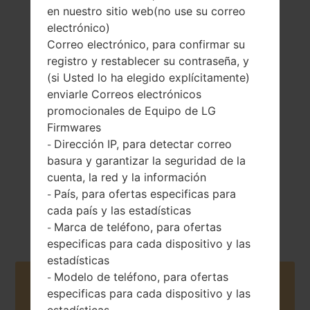
en nuestro sitio web(no use su correo
electrónico)
Correo electrónico, para confirmar su
registro y restablecer su contraseña, y
163 gramos (5.75
Extraíble Li-Ion
(si Usted lo ha elegido explícitamente)
onzas)
3000 mAh
enviarle Correos electrónicos
promocionales de Equipo de LG
Firmwares
Dirección IP, para detectar correo
-
basura y garantizar la seguridad de la
cuenta, la red y la información
Mayo, 2015
País, para ofertas especificas para
-
Android 6.0.x
cada país y las estadísticas
Marshmallow
Marca de teléfono, para ofertas
-
especificas para cada dispositivo y las
estadísticas
Modelo de teléfono, para ofertas
-
Buy accessories on Amazon
especificas para cada dispositivo y las
estadísticas