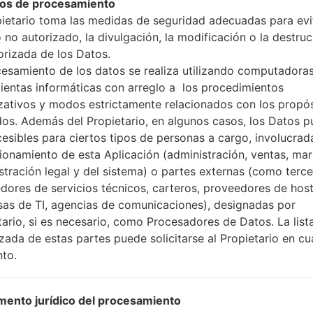
os de procesamiento
pietario toma las medidas de seguridad adecuadas para evit
 no autorizado, la divulgación, la modificación o la destru
orizada de los Datos.
cesamiento de los datos se realiza utilizando computadoras
ación LGH635(LGH635) ak
ientas informáticas con arreglo a los procedimientos
zativos y modos estrictamente relacionados con los propó
Modelo y sus características
dos. Además del Propietario, en algunos casos, los Datos 
LGH635
cesibles para ciertos tipos de personas a cargo, involucrad
LG G4 Stylus
cionamiento de esta Aplicación (administración, ventas, mar
Mayo, 2015
stración legal y del sistema) o partes externas (como terc
9.6 milímetros (0.38 pulgadas
dores de servicios técnicos, carteros, proveedores de host
154.3 x 79.2 milímetros (6.07 x
as de TI, agencias de comunicaciones), designadas por
163 gramos (5.75 onzas)
tario, si es necesario, como Procesadores de Datos. La list
Android 5.0 (Lollipop), actuali
izada de estas partes puede solicitarse al Propietario en cu
Hardware
to.
1.2 GHz Cortex-A53 Qualco
cuatro núcleos
1GB
ento jurídico del procesamiento
8GB