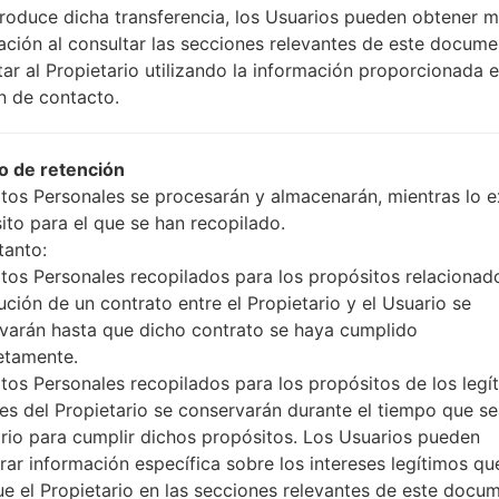
20b_00_0720.kdz
Android 6.0.x Marshmallow
produce dicha transferencia, los Usuarios pueden obtener 
ación al consultar las secciones relevantes de este docume
tar al Propietario utilizando la información proporcionada e
20c_00_0402.kdz
Android 6.0.x Marshmallow
n de contacto.
20b_00_0720.kdz
Android 6.0.x Marshmallow
 de retención
20c_00_0402.kdz
Android 6.0.x Marshmallow
tos Personales se procesarán y almacenarán, mientras lo ex
ito para el que se han recopilado.
tanto:
0a_00_1218.kdz
Unknown
tos Personales recopilados para los propósitos relacionad
ución de un contrato entre el Propietario y el Usuario se
20b_00_0720.kdz
Android 6.0.x Marshmallow
varán hasta que dicho contrato se haya cumplido
etamente.
20c_00_0402.kdz
Android 6.0.x Marshmallow
tos Personales recopilados para los propósitos de los legí
ses del Propietario se conservarán durante el tiempo que s
0a_00_1218.kdz
Unknown
rio para cumplir dichos propósitos. Los Usuarios pueden
rar información específica sobre los intereses legítimos qu
ue el Propietario en las secciones relevantes de este docu
20b_00_0720.kdz
Android 6.0.x Marshmallow