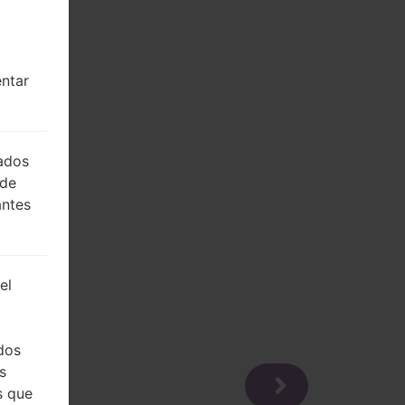
entar
lados
 de
antes
el
dos
s
s que