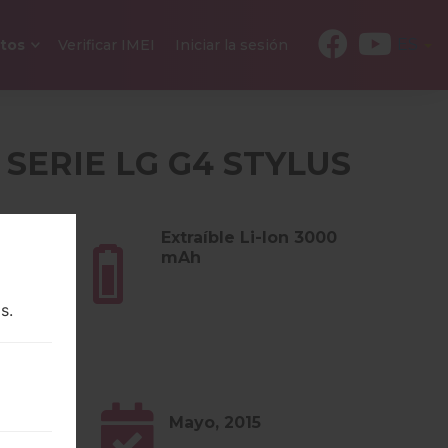
ES
tos
Verificar IMEI
Iniciar la sesión
 SERIE LG G4 STYLUS
s (5.75
Extraíble Li-Ion 3000
mAh
s.
0.x
Mayo, 2015
low