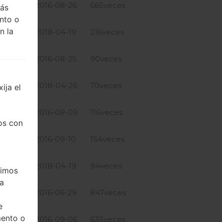
1.21 GiB
2016-08-26
665veces
más
nto o
n la
1.22 GiB
2018-04-19
216veces
1.21 GiB
2016-08-25
90veces
1.22 GiB
2018-04-26
70veces
ija el
1.14 GiB
2016-08-09
116veces
os con
1.21 GiB
2016-09-10
154veces
1.22 GiB
2018-04-19
94veces
timos
ea
1.14 GiB
2016-06-29
847veces
e
mento o
1.21 GiB
2016-09-06
635veces