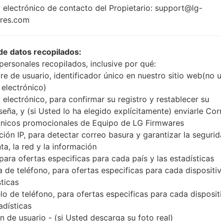
MSM8916
 electrónico de contacto del Propietario: support@lg-
Snapdragon 410
res.com
1GB
de datos recopilados:
personales recopilados, inclusive por qué:
Buy accessories on
e de usuario, identificador único en nuestro sitio web(no 
 electrónico)
 electrónico, para confirmar su registro y restablecer su
seña, y (si Usted lo ha elegido explícitamente) enviarle Cor
Página principal
→
Serie
→
LG G4 Stylus
→
LGH635
ónicos promocionales de Equipo de LG Firmwares
ción IP, para detectar correo basura y garantizar la seguri
ta, la red y la información
 para ofertas especificas para cada país y las estadísticas
 de teléfono, para ofertas especificas para cada dispositiv
n LGH635(LGH635) akaLG
sticas
o de teléfono, para ofertas especificas para cada disposit
adísticas
 de usuario - (si Usted descarga su foto real)