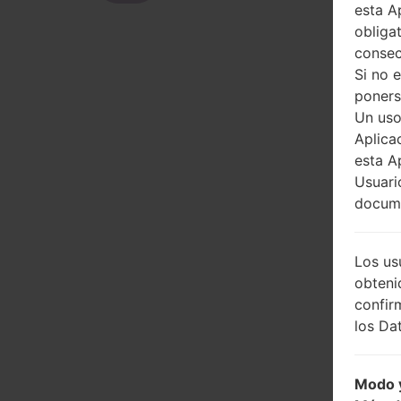
esta A
obliga
consec
Si no 
poners
Un uso
Aplica
esta A
Usuari
docume
Los us
obteni
confir
los Dat
Modo y