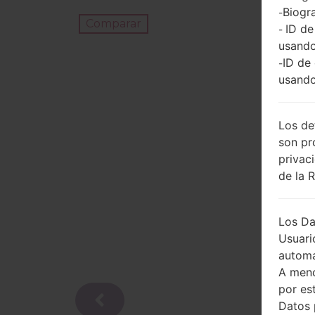
Biogra
-
Comparar
ID de
-
usando
ID de
-
usando
Los de
son pr
privac
de la 
Los Da
Usuari
automá
A meno
por es
Datos 