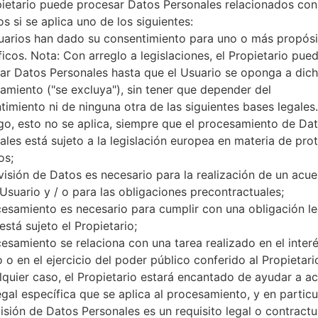
pietario puede procesar Datos Personales relacionados con
microSD, hasta 256 GB
s si se aplica uno de los siguientes:
Red y Datos
2 Micro SIM
uarios han dado su consentimiento para uno o más propósi
GSM 850/900/1800/1900 MH
ficos. Nota: Con arreglo a legislaciones, el Propietario pue
HSDPA 850/900/1900/2100 
ar Datos Personales hasta que el Usuario se oponga a dic
LTE band 1(2100), 3(1800), 7(2
amiento ("se excluya"), sin tener que depender del
-
timiento ni de ninguna otra de las siguientes bases legales.
GPRS,EDGE,HSDPA,HSUPA,H
o, esto no se aplica, siempre que el procesamiento de Da
Pantalla
ales está sujeto a la legislación europea en materia de pro
5.7 pulgadas (~73.3% relación
os;
IPS LCD
visión de Datos es necesario para la realización de un acu
720 x 1280 píxeles (~258 den
 Usuario y / o para las obligaciones precontractuales;
16M colores
cesamiento es necesario para cumplir con una obligación le
Batería y Teclado
Extraíble Li-Ion 3000 mAh
está sujeto el Propietario;
-
cesamiento se relaciona con una tarea realizado en el inter
Interfaces
 o en el ejercicio del poder público conferido al Propietari
3.5mm jack
lquier caso, el Propietario estará encantado de ayudar a acl
versión 4.1, A2DP
egal específica que se aplica al procesamiento, y en particul
Sí
visión de Datos Personales es un requisito legal o contractu
A-GPS, GLONASS