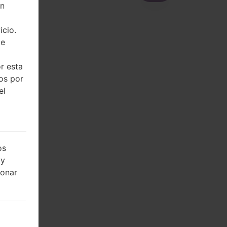
on
icio.
de
r esta
dos por
el
os
 y
ionar