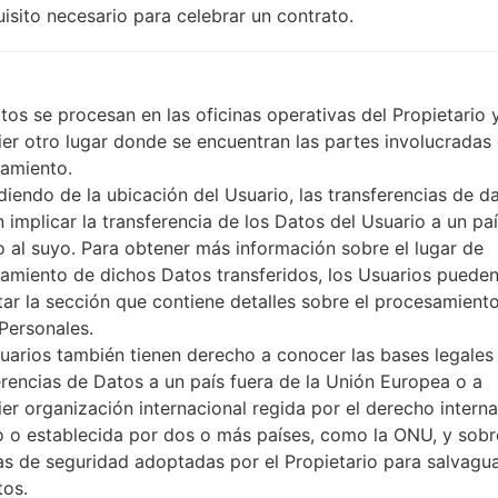
uisito necesario para celebrar un contrato.
No
Sí
microUSB 2.0
Wi-Fi 802.11 a/b/g/n, Wi-Fi Dir
tos se procesan en las oficinas operativas del Propietario 
ier otro lugar donde se encuentran las partes involucradas 
amiento.
iendo de la ubicación del Usuario, las transferencias de d
re LGH635(LGH635) akaLG
 implicar la transferencia de los Datos del Usuario a un pa
to al suyo. Para obtener más información sobre el lugar de
amiento de dichos Datos transferidos, los Usuarios puede
G Phone
tar la sección que contiene detalles sobre el procesamient
Personales.
uarios también tienen derecho a conocer las bases legales 
erencias de Datos a un país fuera de la Unión Europea o a
re de archivo
OS
ier organización internacional regida por el derecho interna
re de archivo
OS
o o establecida por dos o más países, como la ONU, y sobr
0a_00_1218.kdz
Unknown
s de seguridad adoptadas por el Propietario para salvagu
tos.