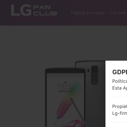
Página principal
Los tel
GDP
Políti
Esta A
Propie
Lg-fir