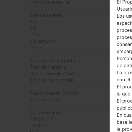
El Pro
Memoria externa
Usuario
Slot de tarjeta
Los us
2G
especí
3G
proces
(4G) LTE
proces
5G network
consen
Datos
embarg
Person
Tamaño de la pantalla
de dat
Tipo de Pantalla
La pro
Resolución de Pantalla
con el
Colores de pantalla
El pro
Capacidad de batería
la que 
Teclado físico
El pro
público
Salida de audio
En cua
Bluetooth
base l
DLNA
la pro
GPS