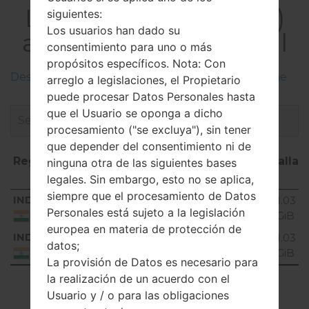
LGH540D(LGH540D)
siguientes:
Los usuarios han dado su
akaLG G4 Stylus Dual
consentimiento para uno o más
propósitos específicos. Nota: Con
Descripciones de regiones firmwares de LG Phone
arreglo a legislaciones, el Propietario
puede procesar Datos Personales hasta
que el Usuario se oponga a dicho
procesamiento ("se excluya"), sin tener
que depender del consentimiento ni de
Región
Nombre de
OS
Talla
ninguna otra de las siguientes bases
archivo
legales. Sin embargo, esto no se aplica,
siempre que el procesamiento de Datos
Región
Nombre de archivo
OS
Talla
IND
H540D20a_00_0810.kdz
Android 6.0.x
1.03
Personales está sujeto a la legislación
Marshmallow
GiB
India
europea en materia de protección de
IND
H540D20b_00_0213.kdz
Android 6.0.x
1.03
datos;
Marshmallow
GiB
India
La provisión de Datos es necesario para
la realización de un acuerdo con el
Showing 1 to 2 of 2 entries
Usuario y / o para las obligaciones