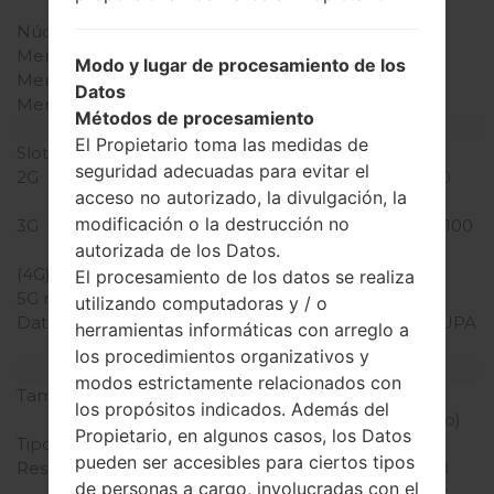
Mediatek MT6592M
Núcleos de UCP
ocho núcleos
Memoria RAM
1GB
Modo y lugar de procesamiento de los
Memoria interna
16GB
Datos
Memoria externa
microSD, hasta 256 GB
Métodos de procesamiento
Red y Datos
El Propietario toma las medidas de
Slot de tarjeta
2 Micro SIM
seguridad adecuadas para evitar el
2G
GSM 850/900/1800/1900
acceso no autorizado, la divulgación, la
MHz
modificación o la destrucción no
3G
HSDPA 850/900/1900/2100
autorizada de los Datos.
MHz
(4G) LTE
-
El procesamiento de los datos se realiza
5G network
-
utilizando computadoras y / o
Datos
GPRS,EDGE,HSDPA,HSUPA
herramientas informáticas con arreglo a
,HSPA,HSPA+
los procedimientos organizativos y
Pantalla
modos estrictamente relacionados con
Tamaño de la pantalla
5.7 pulgadas (~73.3%
los propósitos indicados. Además del
relación pantalla-cuerpo)
Propietario, en algunos casos, los Datos
Tipo de Pantalla
IPS LCD
pueden ser accesibles para ciertos tipos
Resolución de Pantalla
720 x 1280 píxeles (~258
de personas a cargo, involucradas con el
densidad de píxeles por