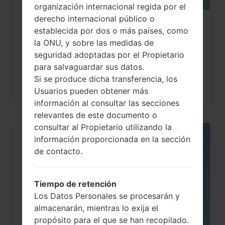
organización internacional regida por el
derecho internacional público o
¿Cómo restablecer datos de fábrica
establecida por dos o más países, como
a través del código...
la ONU, y sobre las medidas de
seguridad adoptadas por el Propietario
para salvaguardar sus datos.
Si se produce dicha transferencia, los
Usuarios pueden obtener más
información al consultar las secciones
relevantes de este documento o
consultar al Propietario utilizando la
información proporcionada en la sección
05
MAY
de contacto.
Tiempo de retención
Los Datos Personales se procesarán y
almacenarán, mientras lo exija el
propósito para el que se han recopilado.