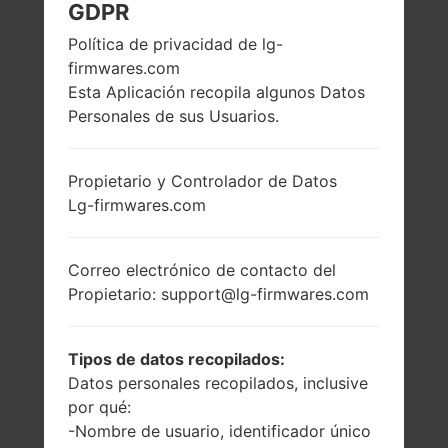
GDPR
LG H540D (LGH540D)
Política de privacidad de lg-
firmwares.com
DE LA SERIE LG G4
Esta Aplicación recopila algunos Datos
Personales de sus Usuarios.
STYLUS DUAL
Propietario y Controlador de Datos
Lg-firmwares.com
Correo electrónico de contacto del
5.7 pulgadas
1.4 GHz Cortex-A7
(~73.3% relación
Mediatek
Propietario: support@lg-firmwares.com
pantalla-cuerpo)
MT6592M
720 x 1280 píxeles
1GB
(~258 densidad de
Tipos de datos recopilados:
píxeles por
Datos personales recopilados, inclusive
pulgada)
por qué:
-Nombre de usuario, identificador único