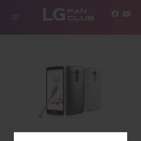
Alternar
ES
la
navegación