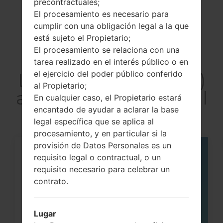
precontractuales;
Previous
1
Next
El procesamiento es necesario para
cumplir con una obligación legal a la que
está sujeto el Propietario;
El procesamiento se relaciona con una
Artículos
tarea realizado en el interés público o en
el ejercicio del poder público conferido
LGH540D(LGH540D)
al Propietario;
akaLG G4 Stylus Dual
En cualquier caso, el Propietario estará
encantado de ayudar a aclarar la base
legal específica que se aplica al
procesamiento, y en particular si la
provisión de Datos Personales es un
05
requisito legal o contractual, o un
MAY
requisito necesario para celebrar un
contrato.
Lugar