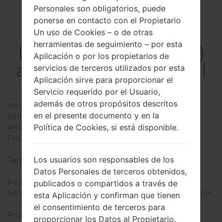
Personales son obligatorios, puede
ponerse en contacto con el Propietario
La especificación
Un uso de Cookies – o de otras
herramientas de seguimiento – por esta
LGH540D(LGH540D)
Aplicación o por los propietarios de
akaLG G4 Stylus Dual
servicios de terceros utilizados por esta
Aplicación sirve para proporcionar el
Servicio requerido por el Usuario,
Modelo y sus características
además de otros propósitos descritos
Modelo
LGH540D
en el presente documento y en la
Serie
LG G4 Stylus Dual
Política de Cookies, si está disponible.
Anunciado
Mayo, 2015
Profundidad
9.6 milímetros (0.38
pulgadas)
Los usuarios son responsables de los
Tamaño (dimensiones)
154.3 x 79.2 milímetros
(6.07 x 3.12 pulgadas)
Datos Personales de terceros obtenidos,
Peso
163 gramos (5.75 onzas)
publicados o compartidos a través de
Sistema de operación
Android 6.0.x Marshmallow
esta Aplicación y confirman que tienen
Hardware
el consentimiento de terceros para
Procesador
1.4 GHz Cortex-A7
proporcionar los Datos al Propietario.