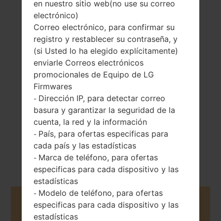
en nuestro sitio web(no use su correo
electrónico)
Correo electrónico, para confirmar su
registro y restablecer su contraseña, y
163 gramos (5.75
(si Usted lo ha elegido explícitamente)
Extraíble Li-Ion
onzas)
enviarle Correos electrónicos
3000 mAh
promocionales de Equipo de LG
Firmwares
Dirección IP, para detectar correo
-
basura y garantizar la seguridad de la
cuenta, la red y la información
País, para ofertas especificas para
-
Mayo, 2015
Android 6.0.x
cada país y las estadísticas
Marshmallow
Marca de teléfono, para ofertas
-
especificas para cada dispositivo y las
estadísticas
Modelo de teléfono, para ofertas
-
Buy accessories on Amazon
especificas para cada dispositivo y las
estadísticas