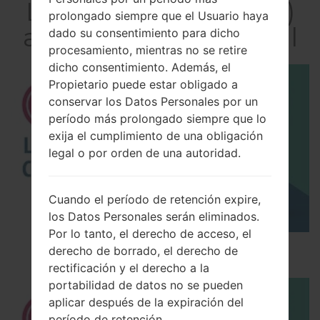
LGH540D(LGH540D)
prolongado siempre que el Usuario haya
akaLG G4 Stylus Dual
dado su consentimiento para dicho
procesamiento, mientras no se retire
dicho consentimiento. Además, el
Propietario puede estar obligado a
conservar los Datos Personales por un
período más prolongado siempre que lo
exija el cumplimiento de una obligación
legal o por orden de una autoridad.
Cuando el período de retención expire,
los Datos Personales serán eliminados.
Por lo tanto, el derecho de acceso, el
Los 5 principales Códigos Secretos para LG!
derecho de borrado, el derecho de
rectificación y el derecho a la
portabilidad de datos no se pueden
aplicar después de la expiración del
período de retención.