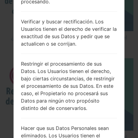
procesando.
Verificar y buscar rectificación. Los
Usuarios tienen el derecho de verificar la
exactitud de sus Datos y pedir que se
¿Cómo restablecer datos de fábrica a través del
actualicen o se corrijan.
código en LG Cookie Smart T375?
Restringir el procesamiento de sus
Datos. Los Usuarios tienen el derecho,
bajo ciertas circunstancias, de restringir
el procesamiento de sus Datos. En este
caso, el Propietario no procesará sus
Datos para ningún otro propósito
distinto del de conservarlos.
Hacer que sus Datos Personales sean
eliminados. Los Usuarios tienen el
¿Cómo restablecer datos de fábrica a través del