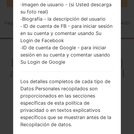
Imagen de usuario - (si Usted descarga
-
su foto real)
Biografía - la descripción del usuario
-
Página principal
→
Serie
→
LG G4 Stylus Dual
→
LGH540D
ID de cuenta de FB - para iniciar sesión
-
en su cuenta y comentar usando Su
Login de Facebook
ID de cuenta de Google - para iniciar
El resumen
-
sesión en su cuenta y comentar usando
LGH540D(LGH540D)
Su Login de Google
akaLG G4 Stylus Dual
Los detalles completos de cada tipo de
Datos Personales recopilados son
proporcionados en las secciones
específicas de esta política de
Comparar
privacidad o en textos explicativos
específicos que se muestran antes de la
Recopilación de datos.