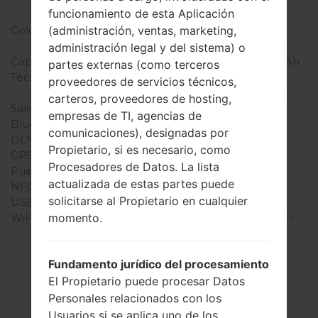
funcionamiento de esta Aplicación
pulgada)
(administración, ventas, marketing,
Colores de pantalla
16M colores
Batería y Teclado
administración legal y del sistema) o
Capacidad de batería
Extraíble Li-Ion 3000 mAh
partes externas (como terceros
Teclado físico
-
proveedores de servicios técnicos,
Interfaces
carteros, proveedores de hosting,
Salida de audio
3.5mm jack
empresas de TI, agencias de
Bluetooth
versión 4.1, A2DP
comunicaciones), designadas por
DLNA
Sí
Propietario, si es necesario, como
GPS
A-GPS, GLONASS
Procesadores de Datos. La lista
Puerto infrarrojo
No
actualizada de estas partes puede
NFC
Sí
solicitarse al Propietario en cualquier
USB
microUSB 2.0
momento.
WiFi
Wi-Fi 802.11 a/b/g/n, Wi-Fi
Direct, hotspot
Fundamento jurídico del procesamiento
El Propietario puede procesar Datos
Personales relacionados con los
El Firmware
Usuarios si se aplica uno de los