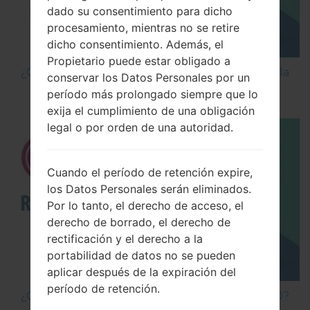
dado su consentimiento para dicho
procesamiento, mientras no se retire
dicho consentimiento. Además, el
Propietario puede estar obligado a
¿Cómo Activar las Opciones de Desarrollador y la
conservar los Datos Personales por un
Depuración USB en LG?
período más prolongado siempre que lo
exija el cumplimiento de una obligación
legal o por orden de una autoridad.
Cuando el período de retención expire,
los Datos Personales serán eliminados.
Por lo tanto, el derecho de acceso, el
derecho de borrado, el derecho de
rectificación y el derecho a la
portabilidad de datos no se pueden
aplicar después de la expiración del
período de retención.
¿Cómo hacer Reinicio Completo en LG G5 H850?