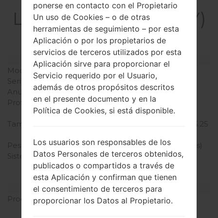
La especificación
ponerse en contacto con el Propietario
LGH441ZY(LGH441ZY)
Un uso de Cookies – o de otras
herramientas de seguimiento – por esta
akaLG Spirit
Aplicación o por los propietarios de
servicios de terceros utilizados por esta
Modelo y sus características
Aplicación sirve para proporcionar el
Modelo
LGH441ZY
Servicio requerido por el Usuario,
Serie
LG Spirit
además de otros propósitos descritos
Anunciado
2015
en el presente documento y en la
Profundidad
10 milímetros (0.39
Política de Cookies, si está disponible.
pulgadas)
Tamaño (dimensiones)
133.3 x 66.1 milímetros (5.25
x 2.60 pulgadas)
Los usuarios son responsables de los
Peso
124.4 gramos (4.37 onzas)
Datos Personales de terceros obtenidos,
Sistema de operación
Android 5.0.1 (Lollipop),
publicados o compartidos a través de
actualizable a 6.0.1
esta Aplicación y confirman que tienen
(Marshmallow)
Hardware
el consentimiento de terceros para
Procesador
1.2 GHz Cortex-A53,
proporcionar los Datos al Propietario.
Qualcomm MSM8916