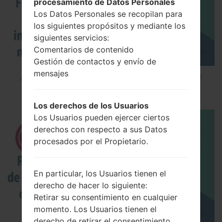
procesamiento de Datos Personales
Los Datos Personales se recopilan para
los siguientes propósitos y mediante los
siguientes servicios:
Comentarios de contenido
Gestión de contactos y envío de
mensajes
¿Cómo instalar Firmware Oficial en el teléfono
inteligente de LG mediante LG UP?
Los derechos de los Usuarios
Los Usuarios pueden ejercer ciertos
derechos con respecto a sus Datos
procesados por el Propietario.
En particular, los Usuarios tienen el
derecho de hacer lo siguiente:
Retirar su consentimiento en cualquier
momento. Los Usuarios tienen el
derecho de retirar el consentimiento