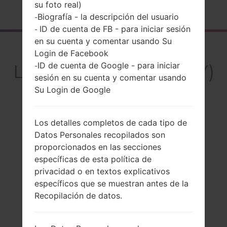
su foto real)
Página principal
→
Serie
→
LG Spirit
→
LGH441ZY
Biografía - la descripción del usuario
-
ID de cuenta de FB - para iniciar sesión
-
en su cuenta y comentar usando Su
El resumen
Login de Facebook
LGH441ZY(LGH441ZY)
ID de cuenta de Google - para iniciar
-
sesión en su cuenta y comentar usando
akaLG Spirit
Su Login de Google
Los detalles completos de cada tipo de
Datos Personales recopilados son
Comparar
proporcionados en las secciones
específicas de esta política de
privacidad o en textos explicativos
específicos que se muestran antes de la
Recopilación de datos.