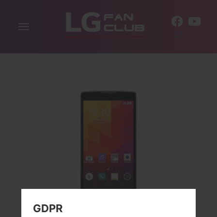
Alternar
ES
la
navegación
GDPR