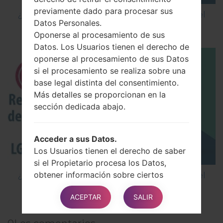
previamente dado para procesar sus
¿Cómo restablecer datos de fábrica a través del
Datos Personales.
código en LG Cookie Smart T375?
Oponerse al procesamiento de sus
Datos. Los Usuarios tienen el derecho de
oponerse al procesamiento de sus Datos
si el procesamiento se realiza sobre una
base legal distinta del consentimiento.
Más detalles se proporcionan en la
sección dedicada abajo.
Acceder a sus Datos.
Los Usuarios tienen el derecho de saber
si el Propietario procesa los Datos,
obtener información sobre ciertos
¿Cómo restablecer datos de fábrica a través del
aspectos del procesamiento y obtener
menú en LG Nitro HD P930?
ACEPTAR
SALIR
una copia de los Datos que se están
procesando.