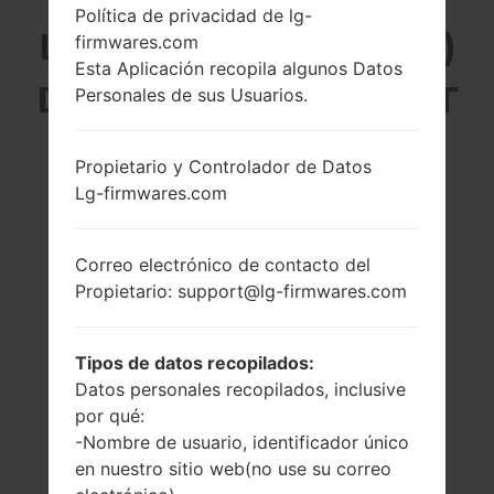
Política de privacidad de lg-
LG H441ZY (LGH441ZY)
firmwares.com
Esta Aplicación recopila algunos Datos
DE LA SERIE LG SPIRIT
Personales de sus Usuarios.
Propietario y Controlador de Datos
Lg-firmwares.com
4.7 pulgadas
1.2 GHz Cortex-
Correo electrónico de contacto del
(~69.1% relación
A53, Qualcomm
Propietario: support@lg-firmwares.com
pantalla-cuerpo)
MSM8916
Snapdragon 410
720 x 1280 píxeles
(~312 densidad de
1GB
Tipos de datos recopilados:
píxeles por
pulgada)
Datos personales recopilados, inclusive
por qué:
-Nombre de usuario, identificador único
en nuestro sitio web(no use su correo