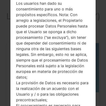
Los usuarios han dado su
Artículos
consentimiento para uno o más
LGH441ZY(LGH441ZY)
propósitos específicos. Nota: Con
arreglo a legislaciones, el Propietario
akaLG Spirit
puede procesar Datos Personales hasta
que el Usuario se oponga a dicho
procesamiento ("se excluya"), sin tener
que depender del consentimiento ni de
ninguna otra de las siguientes bases
05
legales. Sin embargo, esto no se aplica,
MAY
siempre que el procesamiento de Datos
Personales está sujeto a la legislación
europea en materia de protección de
datos;
La provisión de Datos es necesario para
la realización de un acuerdo con el
Usuario y / o para las obligaciones
precontractuales;
Cómo hacer Reinicio Completo en
El procesamiento es necesario para