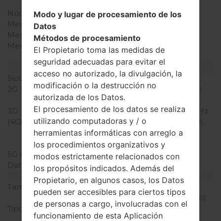
Snapdragon 410
Núcleos de UCP
cuatro núcleos
Modo y lugar de procesamiento de los
Memoria RAM
1GB
Datos
Memoria interna
8GB
Métodos de procesamiento
Memoria externa
microSD, hasta 32 GB
El Propietario toma las medidas de
(ranura dedicada)
seguridad adecuadas para evitar el
Red y Datos
acceso no autorizado, la divulgación, la
Slot de tarjeta
1 Micro-SIM
modificación o la destrucción no
2G
GSM 850/900/1800/1900
autorizada de los Datos.
MHz
El procesamiento de los datos se realiza
3G
HSPA 900/1900/2100 MHz
utilizando computadoras y / o
(4G) LTE
LTE band 1(2100), 3(1800),
7(2600), 8(900), 20(800)
herramientas informáticas con arreglo a
MHz
los procedimientos organizativos y
5G network
-
modos estrictamente relacionados con
Datos
GPRS/EDGE
los propósitos indicados. Además del
Pantalla
Propietario, en algunos casos, los Datos
Tamaño de la pantalla
4.7 pulgadas (~69.1%
pueden ser accesibles para ciertos tipos
relación pantalla-cuerpo)
de personas a cargo, involucradas con el
Tipo de Pantalla
IPS LCD pantalla tactil
funcionamiento de esta Aplicación
capacitiva