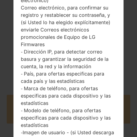
electrónico)
Correo electrónico, para confirmar su
registro y restablecer su contraseña, y
124.4 gramos
Extraíble Li-Ion
(4.37 onzas)
(si Usted lo ha elegido explícitamente)
2100 mAh
enviarle Correos electrónicos
promocionales de Equipo de LG
Firmwares
Dirección IP, para detectar correo
-
basura y garantizar la seguridad de la
cuenta, la red y la información
2015
Unknown
País, para ofertas especificas para
-
cada país y las estadísticas
Marca de teléfono, para ofertas
-
especificas para cada dispositivo y las
estadísticas
Buy accessories on Amazon
Modelo de teléfono, para ofertas
-
especificas para cada dispositivo y las
estadísticas
Imagen de usuario - (si Usted descarga
-