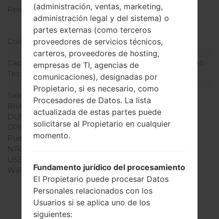
(administración, ventas, marketing,
Resolución de Pantalla
720 x 1280 píxeles (~312
administración legal y del sistema) o
densidad de píxeles por
partes externas (como terceros
pulgada)
Colores de pantalla
16M colores
proveedores de servicios técnicos,
Batería y Teclado
carteros, proveedores de hosting,
Capacidad de batería
Extraíble Li-Ion 2100 mAh
empresas de TI, agencias de
Teclado físico
-
comunicaciones), designadas por
Interfaces
Propietario, si es necesario, como
Salida de audio
3.5mm jack
Procesadores de Datos. La lista
Bluetooth
versión 4.1, A2DP, LE
actualizada de estas partes puede
DLNA
No
solicitarse al Propietario en cualquier
GPS
A-GPS, GLONASS
momento.
Puerto infrarrojo
No
NFC
No
USB
microUSB 2.0
Fundamento jurídico del procesamiento
WiFi
Wi-Fi802.11b/g/n, Wi-Fi
El Propietario puede procesar Datos
Direct, hotspot
Personales relacionados con los
Usuarios si se aplica uno de los
siguientes: