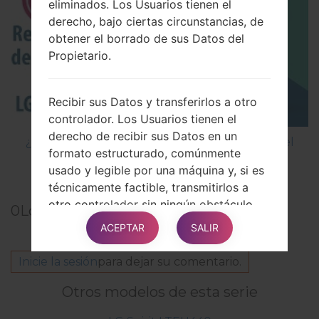
eliminados. Los Usuarios tienen el
derecho, bajo ciertas circunstancias, de
obtener el borrado de sus Datos del
Propietario.
Recibir sus Datos y transferirlos a otro
controlador. Los Usuarios tienen el
derecho de recibir sus Datos en un
¿Cómo restablecer datos de fábrica a través del
formato estructurado, comúnmente
menú en LG Nitro HD P930?
usado y legible por una máquina y, si es
técnicamente factible, transmitirlos a
otro controlador sin ningún obstáculo.
0
Los comentarios
Esta disposición es aplicable siempre
ACEPTAR
SALIR
que los Datos se procesen por medios
automáticos y que el procesamiento se
Inicie la sesión
para dejar su comentario.
base en el consentimiento del Usuario,
en un contrato del cual el Usuario forma
Otros modelos de esta serie
parte o en obligaciones