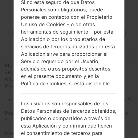
Si no está seguro de que Datos
Personales son obligatorios, puede
ponerse en contacto con el Propietario
La especificación
Un uso de Cookies – o de otras
LGH440V(LGH440V)
herramientas de seguimiento – por esta
Aplicación o por los propietarios de
akaLG Spirit LTE
servicios de terceros utilizados por esta
Aplicación sirve para proporcionar el
Modelo y sus características
Servicio requerido por el Usuario,
Modelo
LGH440V
además de otros propósitos descritos
Serie
LG Spirit LTE
en el presente documento y en la
Anunciado
Marzo, 2015
Política de Cookies, si está disponible.
Profundidad
9.95 milímetros (0.39
pulgadas)
Tamaño (dimensiones)
133.3 x 66.1 milímetros (5.25
Los usuarios son responsables de los
x 2.60 pulgadas)
Datos Personales de terceros obtenidos,
Peso
124.4 gramos (4.37 onzas)
publicados o compartidos a través de
Sistema de operación
Android 5.0.x Lollipop
esta Aplicación y confirman que tienen
Hardware
el consentimiento de terceros para
Procesador
1.2 GHz Cortex-A53