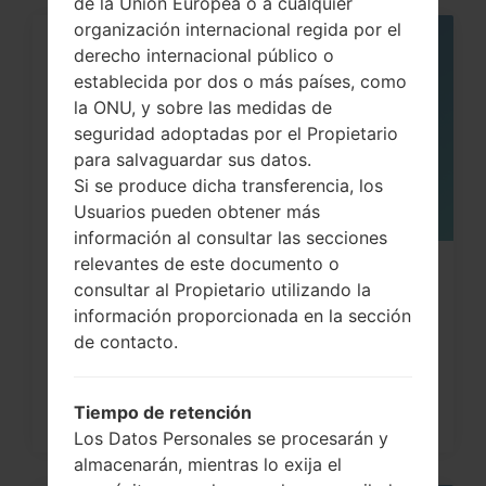
de la Unión Europea o a cualquier
organización internacional regida por el
derecho internacional público o
05
MAY
establecida por dos o más países, como
la ONU, y sobre las medidas de
seguridad adoptadas por el Propietario
para salvaguardar sus datos.
Si se produce dicha transferencia, los
Usuarios pueden obtener más
información al consultar las secciones
relevantes de este documento o
¿Cómo restablecer datos de fábrica
consultar al Propietario utilizando la
a través del código...
información proporcionada en la sección
de contacto.
Tiempo de retención
Los Datos Personales se procesarán y
almacenarán, mientras lo exija el