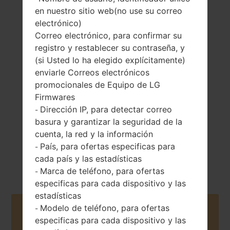
en nuestro sitio web(no use su correo
electrónico)
Correo electrónico, para confirmar su
registro y restablecer su contraseña, y
124.4 gramos
Extraíble Li-Po
(si Usted lo ha elegido explícitamente)
(4.37 onzas)
1900 mAh
enviarle Correos electrónicos
promocionales de Equipo de LG
Firmwares
Dirección IP, para detectar correo
-
basura y garantizar la seguridad de la
cuenta, la red y la información
Marzo, 2015
País, para ofertas especificas para
-
Android 5.0.x
Lollipop
cada país y las estadísticas
Marca de teléfono, para ofertas
-
especificas para cada dispositivo y las
estadísticas
Modelo de teléfono, para ofertas
-
Buy accessories on Amazon
especificas para cada dispositivo y las