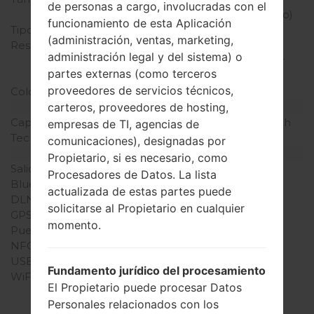
de personas a cargo, involucradas con el
relación pantalla-cuerpo)
funcionamiento de esta Aplicación
Tipo de Pantalla
IPS
(administración, ventas, marketing,
Resolución de Pantalla
720x1280 píxeles (~312
administración legal y del sistema) o
densidad de píxeles por
partes externas (como terceros
pulgada)
proveedores de servicios técnicos,
Colores de pantalla
16M colores
carteros, proveedores de hosting,
Batería y Teclado
Capacidad de batería
Extraíble Li-Po 1900 mAh
empresas de TI, agencias de
Teclado físico
-
comunicaciones), designadas por
Interfaces
Propietario, si es necesario, como
Salida de audio
3.5mm jack
Procesadores de Datos. La lista
Bluetooth
versión 4.1, A2DP, LE
actualizada de estas partes puede
DLNA
No
solicitarse al Propietario en cualquier
GPS
-
momento.
Puerto infrarrojo
-
NFC
No
USB
microUSB 2.0
Fundamento jurídico del procesamiento
WiFi
Wi-Fi802.11b/g/n, Wi-Fi
El Propietario puede procesar Datos
Direct, hotspot
Personales relacionados con los