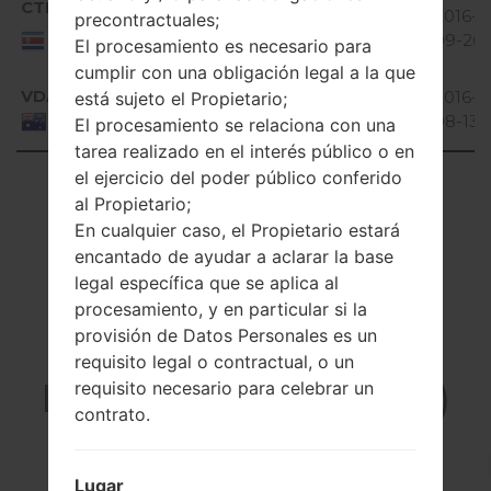
Android
CTF
H440v10a_02.kdz
1.05
2016-
precontractuales;
5.0.x
Costa
GiB
09-26
El procesamiento es necesario para
Rica
Lollipop
cumplir con una obligación legal a la que
Android
VDA
H440v10d_00.kdz
1.04
2016-
está sujeto el Propietario;
5.0.x
GiB
08-13
Australia
El procesamiento se relaciona con una
Lollipop
tarea realizado en el interés público o en
el ejercicio del poder público conferido
Showing 1 to 3 of 3 entries
al Propietario;
Previous
1
Next
En cualquier caso, el Propietario estará
encantado de ayudar a aclarar la base
legal específica que se aplica al
procesamiento, y en particular si la
provisión de Datos Personales es un
Artículos
requisito legal o contractual, o un
LGH440V(LGH440V)
requisito necesario para celebrar un
contrato.
akaLG Spirit LTE
Lugar