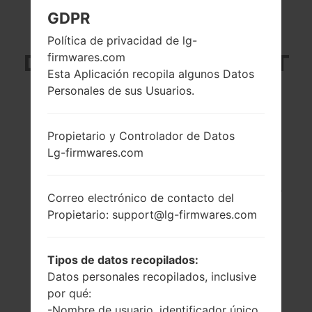
GDPR
LG H440V (LGH440V)
Política de privacidad de lg-
DE LA SERIE LG SPIRIT
firmwares.com
Esta Aplicación recopila algunos Datos
LTE
Personales de sus Usuarios.
Propietario y Controlador de Datos
Lg-firmwares.com
4.7 pulgadas
1.2 GHz Cortex-A53
Correo electrónico de contacto del
(~69.1% relación
Qualcomm
Propietario: support@lg-firmwares.com
pantalla-cuerpo)
MSM8916
Snapdragon 410
720x1280 píxeles
(~312 densidad de
1GB
Tipos de datos recopilados:
píxeles por
Datos personales recopilados, inclusive
pulgada)
por qué:
-Nombre de usuario, identificador único