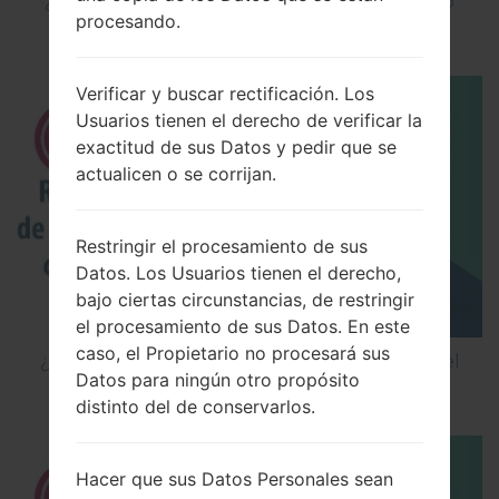
¿Cómo instalar Firmware Oficial en el teléfono
procesando.
inteligente de LG mediante LG UP?
Verificar y buscar rectificación. Los
Usuarios tienen el derecho de verificar la
exactitud de sus Datos y pedir que se
actualicen o se corrijan.
Restringir el procesamiento de sus
Datos. Los Usuarios tienen el derecho,
bajo ciertas circunstancias, de restringir
el procesamiento de sus Datos. En este
caso, el Propietario no procesará sus
¿Cómo restablecer datos de fábrica a través del
Datos para ningún otro propósito
código en LG Cookie Smart T375?
distinto del de conservarlos.
Hacer que sus Datos Personales sean