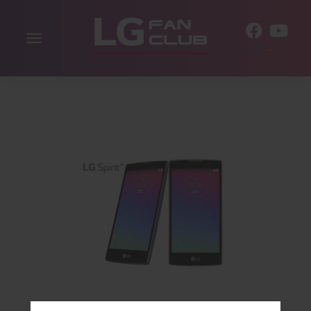
Alternar
ES
la
navegación