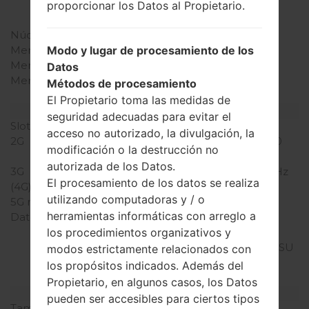
Qualcomm MSM8916
proporcionar los Datos al Propietario.
Snapdragon 410
Núcleos de UCP
cuatro núcleos
Modo y lugar de procesamiento de los
Memoria RAM
1GB
Memoria interna
8GB
Datos
Memoria externa
microSD, hasta 32 GB
Métodos de procesamiento
(ranura dedicada)
El Propietario toma las medidas de
Red y Datos
seguridad adecuadas para evitar el
Slot de tarjeta
1 Micro SIM
acceso no autorizado, la divulgación, la
2G
GSM 850/900/1800/1900
modificación o la destrucción no
MHz
autorizada de los Datos.
3G
UMTS 850/900/2100 MHz
El procesamiento de los datos se realiza
(4G) LTE
LTE: 850/1800
utilizando computadoras y / o
5G network
-
herramientas informáticas con arreglo a
Datos
GPRS/GPRS
los procedimientos organizativos y
C12/EDGE/EDGE
MSC12/UMTS/HSUPA/HSU
modos estrictamente relacionados con
PA 5.8/HSDPA/HSPA+
los propósitos indicados. Además del
21.1,LTE, LTE 150/50
Propietario, en algunos casos, los Datos
Pantalla
pueden ser accesibles para ciertos tipos
Tamaño de la pantalla
4.7 pulgadas (~69.1%