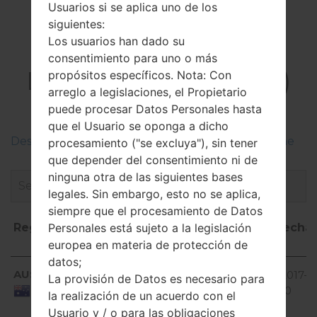
Usuarios si se aplica uno de los
siguientes:
Los usuarios han dado su
El Firmware
consentimiento para uno o más
LGH440V(LGH440V)
propósitos específicos. Nota: Con
arreglo a legislaciones, el Propietario
akaLG Spirit LTE
puede procesar Datos Personales hasta
que el Usuario se oponga a dicho
Descripciones de regiones firmwares de LG Phone
procesamiento ("se excluya"), sin tener
que depender del consentimiento ni de
ninguna otra de las siguientes bases
legales. Sin embargo, esto no se aplica,
siempre que el procesamiento de Datos
Personales está sujeto a la legislación
Región
Nombre de
OS
Talla
Fecha
europea en materia de protección de
archivo
datos;
Región
Nombre de
OS
Talla
Fecha
Android
AUS
H440v10d_00.kdz
1.04
2017-0
La provisión de Datos es necesario para
archivo
5.0.x
GiB
10
Australia
la realización de un acuerdo con el
Lollipop
Usuario y / o para las obligaciones