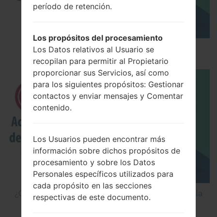
período de retención.
Los propósitos del procesamiento
Los 5 principales Códigos Secretos para LG!
Los Datos relativos al Usuario se
recopilan para permitir al Propietario
proporcionar sus Servicios, así como
para los siguientes propósitos: Gestionar
contactos y enviar mensajes y Comentar
contenido.
Los Usuarios pueden encontrar más
información sobre dichos propósitos de
procesamiento y sobre los Datos
Personales específicos utilizados para
cada propósito en las secciones
¿Cómo Activar las Opciones de Desarrollador y la
respectivas de este documento.
Depuración USB en LG?