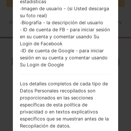
estadísticas
Imagen de usuario - (si Usted descarga
-
su foto real)
Biografía - la descripción del usuario
Página principal
→
Serie
→
LG Spirit LTE
→
LGH440V
-
ID de cuenta de FB - para iniciar sesión
-
en su cuenta y comentar usando Su
Login de Facebook
El resumen
ID de cuenta de Google - para iniciar
-
sesión en su cuenta y comentar usando
LGH440V(LGH440V)
Su Login de Google
akaLG Spirit LTE
Los detalles completos de cada tipo de
Datos Personales recopilados son
proporcionados en las secciones
Comparar
específicas de esta política de
privacidad o en textos explicativos
específicos que se muestran antes de la
Recopilación de datos.