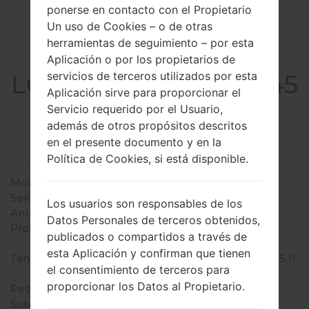
ponerse en contacto con el Propietario
Un uso de Cookies – o de otras
herramientas de seguimiento – por esta
La especificación
Aplicación o por los propietarios de
LGH345KTGO1(LGH345
servicios de terceros utilizados por esta
Aplicación sirve para proporcionar el
KTGO1) akaLG Leon
Servicio requerido por el Usuario,
C50
además de otros propósitos descritos
en el presente documento y en la
Política de Cookies, si está disponible.
Modelo y sus características
Modelo
LGH345KTGO1
Serie
LG Leon C50
Los usuarios son responsables de los
Anunciado
Julio, 2015
Datos Personales de terceros obtenidos,
Profundidad
10.9 milímetros (0.43
publicados o compartidos a través de
pulgadas)
esta Aplicación y confirman que tienen
Tamaño (dimensiones)
129.9 x 64.9 milímetros (5.11
el consentimiento de terceros para
x 2.56 pulgadas)
proporcionar los Datos al Propietario.
Peso
140 gramos (4.94 onzas)
Sistema de operación
Android OS, v.5.0.1