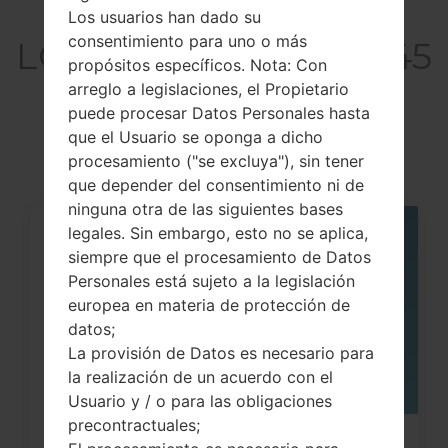
Artículos
Los usuarios han dado su
consentimiento para uno o más
LGH345KTGO1(LGH345
propósitos específicos. Nota: Con
KTGO1) akaLG Leon
arreglo a legislaciones, el Propietario
puede procesar Datos Personales hasta
C50
que el Usuario se oponga a dicho
procesamiento ("se excluya"), sin tener
que depender del consentimiento ni de
ninguna otra de las siguientes bases
legales. Sin embargo, esto no se aplica,
05
siempre que el procesamiento de Datos
MAY
Personales está sujeto a la legislación
europea en materia de protección de
datos;
La provisión de Datos es necesario para
la realización de un acuerdo con el
Usuario y / o para las obligaciones
precontractuales;