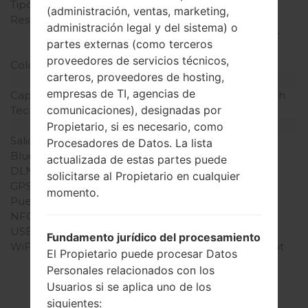
Tipo de Pantalla
IPS
(administración, ventas, marketing,
Resolución de Pantalla
480 x 854 píxeles (~218
administración legal y del sistema) o
densidad de píxeles por
partes externas (como terceros
pulgada)
proveedores de servicios técnicos,
Colores de pantalla
16M colores
carteros, proveedores de hosting,
Batería y Teclado
empresas de TI, agencias de
Capacidad de batería
Extraíble Li-Po 1900 mAh
comunicaciones), designadas por
Teclado físico
-
Interfaces
Propietario, si es necesario, como
Salida de audio
3.5mm jack
Procesadores de Datos. La lista
Bluetooth
versión 4.1, A2DP, LE
actualizada de estas partes puede
DLNA
No
solicitarse al Propietario en cualquier
GPS
-
momento.
Puerto infrarrojo
-
NFC
No
USB
microUSB 2.0
Fundamento jurídico del procesamiento
WiFi
Wi-Fi802.11b/g/n, hotspot
El Propietario puede procesar Datos
Personales relacionados con los
Usuarios si se aplica uno de los
siguientes: