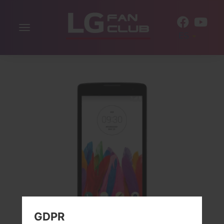
Alternar
ES
la
navegación
GDPR