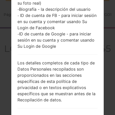
su foto real)
Biografía - la descripción del usuario
-
Página principal
→
Serie
→
LG Leon C50
→
LGH345KTGO1
ID de cuenta de FB - para iniciar sesión
-
en su cuenta y comentar usando Su
Login de Facebook
ID de cuenta de Google - para iniciar
-
El resumen
sesión en su cuenta y comentar usando
LGH345KTGO1(LGH345
Su Login de Google
KTGO1) akaLG Leon
Los detalles completos de cada tipo de
C50
Datos Personales recopilados son
proporcionados en las secciones
específicas de esta política de
privacidad o en textos explicativos
específicos que se muestran antes de la
Comparar
Recopilación de datos.