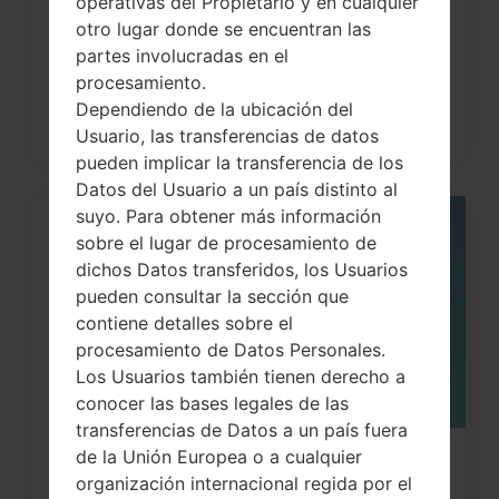
operativas del Propietario y en cualquier
a través del código...
otro lugar donde se encuentran las
partes involucradas en el
procesamiento.
Dependiendo de la ubicación del
Usuario, las transferencias de datos
pueden implicar la transferencia de los
Datos del Usuario a un país distinto al
suyo. Para obtener más información
05
sobre el lugar de procesamiento de
MAY
dichos Datos transferidos, los Usuarios
pueden consultar la sección que
contiene detalles sobre el
procesamiento de Datos Personales.
Los Usuarios también tienen derecho a
conocer las bases legales de las
transferencias de Datos a un país fuera
de la Unión Europea o a cualquier
¿Cómo restablecer datos de fábrica
organización internacional regida por el