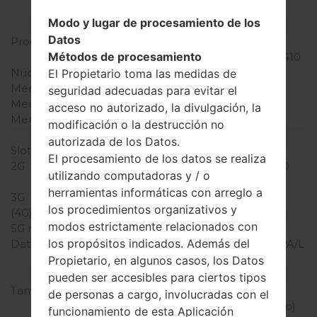
(Lollipop)
Modo y lugar de procesamiento de los
Hardware
Datos
Procesador
1.2 GHz Qualcomm
Métodos de procesamiento
MSM8916 Snapdragon 410
Núcleos de UCP
cuatro núcleos
El Propietario toma las medidas de
Memoria RAM
1GB
seguridad adecuadas para evitar el
Memoria interna
8GB
acceso no autorizado, la divulgación, la
Memoria externa
microSD, hasta 32 GB
modificación o la destrucción no
Red y Datos
autorizada de los Datos.
Slot de tarjeta
1 Micro SIM
El procesamiento de los datos se realiza
2G
GSM 850/900/1800/1900
utilizando computadoras y / o
MHz
herramientas informáticas con arreglo a
3G
UMTS 850/2100 MHz
los procedimientos organizativos y
(4G) LTE
LTE 850/1700/1900 MHz
modos estrictamente relacionados con
5G network
-
los propósitos indicados. Además del
Datos
GSM/GPRS/EDGE/HSDPA/L
TE
Propietario, en algunos casos, los Datos
Pantalla
pueden ser accesibles para ciertos tipos
Tamaño de la pantalla
4.5 pulgadas (~66.2%
de personas a cargo, involucradas con el
relación pantalla-cuerpo)
funcionamiento de esta Aplicación