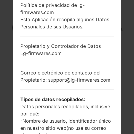
Política de privacidad de lg-
LG H345KTGO1
firmwares.com
Esta Aplicación recopila algunos Datos
(LGH345KTGO1) DE LA
Personales de sus Usuarios.
SERIE LG LEON C50
Propietario y Controlador de Datos
Lg-firmwares.com
Correo electrónico de contacto del
Propietario: support@lg-firmwares.com
4.5 pulgadas
1.2 GHz Qualcomm
(~66.2% relación
MSM8916
pantalla-cuerpo)
Snapdragon 410
Tipos de datos recopilados:
480 x 854 píxeles
1GB
Datos personales recopilados, inclusive
(~218 densidad de
píxeles por
por qué:
pulgada)
-Nombre de usuario, identificador único
en nuestro sitio web(no use su correo