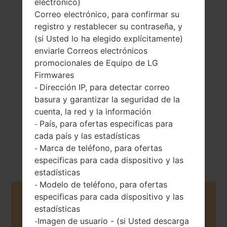
electrónico)
Correo electrónico, para confirmar su
registro y restablecer su contraseña, y
(si Usted lo ha elegido explícitamente)
140 gramos (4.94
enviarle Correos electrónicos
Extraíble Li-Po
onzas)
promocionales de Equipo de LG
1900 mAh
Firmwares
Dirección IP, para detectar correo
-
basura y garantizar la seguridad de la
cuenta, la red y la información
País, para ofertas especificas para
-
cada país y las estadísticas
Julio, 2015
Unknown
Marca de teléfono, para ofertas
-
especificas para cada dispositivo y las
estadísticas
Modelo de teléfono, para ofertas
-
especificas para cada dispositivo y las
Buy accessories on Amazon
estadísticas
Imagen de usuario - (si Usted descarga
-