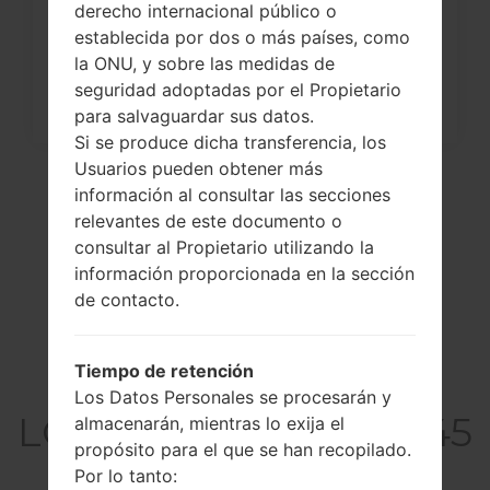
a través del menú...
derecho internacional público o
establecida por dos o más países, como
la ONU, y sobre las medidas de
seguridad adoptadas por el Propietario
para salvaguardar sus datos.
Si se produce dicha transferencia, los
Usuarios pueden obtener más
información al consultar las secciones
relevantes de este documento o
consultar al Propietario utilizando la
información proporcionada en la sección
de contacto.
Tiempo de retención
El vídeo
Los Datos Personales se procesarán y
LGH345KTGO1(LGH345
almacenarán, mientras lo exija el
propósito para el que se han recopilado.
KTGO1) akaLG Leon
Por lo tanto: