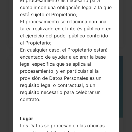
Cómo hacer Reinicio Completo en
El procesamiento es necesario para
cumplir con una obligación legal a la que
LG G3, G4, G5 , G7...
está sujeto el Propietario;
El procesamiento se relaciona con una
tarea realizado en el interés público o en
el ejercicio del poder público conferido
al Propietario;
En cualquier caso, el Propietario estará
encantado de ayudar a aclarar la base
legal específica que se aplica al
05
procesamiento, y en particular si la
MAY
provisión de Datos Personales es un
requisito legal o contractual, o un
requisito necesario para celebrar un
contrato.
Lugar
Los Datos se procesan en las oficinas
¿Cómo restablecer datos de fábrica