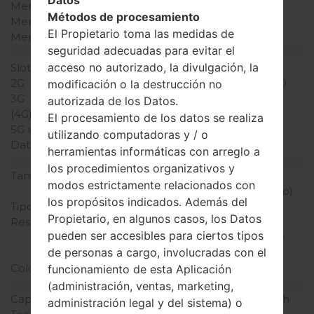
Datos
Memoria RAM
-
Métodos de procesamiento
Memoria interna
6MB
El Propietario toma las medidas de
Memoria externa
microSD
seguridad adecuadas para evitar el
Red y Datos
acceso no autorizado, la divulgación, la
Slot de tarjeta
1 Mini-SIM
2G
GSM 850/900/1800/1900
modificación o la destrucción no
3G
-
autorizada de los Datos.
(4G) LTE
-
El procesamiento de los datos se realiza
5G network
-
utilizando computadoras y / o
Datos
GPRS,EDGE
herramientas informáticas con arreglo a
Pantalla
los procedimientos organizativos y
Tamaño de la pantalla
2.2 pulgadas (~29.4%
modos estrictamente relacionados con
relación pantalla-cuerpo)
los propósitos indicados. Además del
Tipo de Pantalla
TFT
Propietario, en algunos casos, los Datos
Resolución de Pantalla
176 x 220 píxeles (~128
pueden ser accesibles para ciertos tipos
densidad de píxeles por
de personas a cargo, involucradas con el
pulgada)
Colores de pantalla
256K colores
funcionamiento de esta Aplicación
Batería y Teclado
(administración, ventas, marketing,
Capacidad de batería
Extraíble Li-Ion 900 mAh
administración legal y del sistema) o