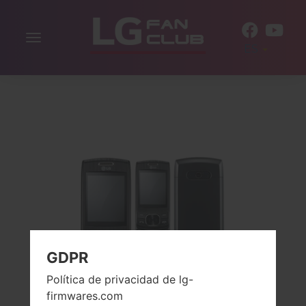
Alternar
ES
la
navegación
GDPR
Política de privacidad de lg-
firmwares.com