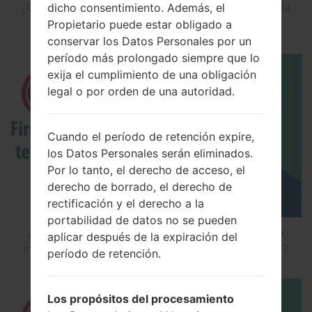
dicho consentimiento. Además, el
¿Cómo Activar las Opciones de Desarrollador y la
Propietario puede estar obligado a
Depuración USB en LG?
conservar los Datos Personales por un
período más prolongado siempre que lo
exija el cumplimiento de una obligación
legal o por orden de una autoridad.
Cuando el período de retención expire,
los Datos Personales serán eliminados.
Por lo tanto, el derecho de acceso, el
derecho de borrado, el derecho de
rectificación y el derecho a la
portabilidad de datos no se pueden
¿Cómo instalar Firmware Oficial en el teléfono
aplicar después de la expiración del
inteligente de LG mediante LG Flash Tool 2014?
período de retención.
Los propósitos del procesamiento