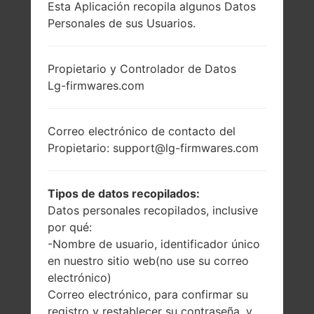
Esta Aplicación recopila algunos Datos
LG GU230GO
Personales de sus Usuarios.
(LGGU230GO) DE LA
Propietario y Controlador de Datos
Lg-firmwares.com
SERIE LG DIMSUN
Correo electrónico de contacto del
Propietario: support@lg-firmwares.com
2.2 pulgadas
-
Tipos de datos recopilados:
(~29.4% relación
-
Datos personales recopilados, inclusive
pantalla-cuerpo)
por qué:
176 x 220 píxeles
-Nombre de usuario, identificador único
(~128 densidad de
en nuestro sitio web(no use su correo
píxeles por
electrónico)
pulgada)
Correo electrónico, para confirmar su
registro y restablecer su contraseña, y