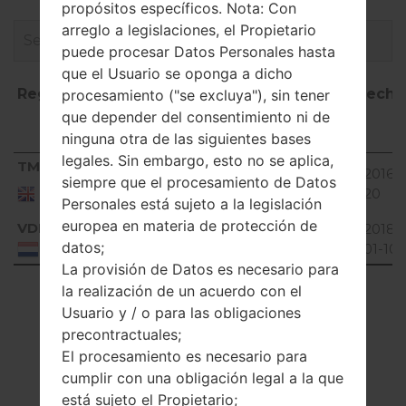
propósitos específicos. Nota: Con
arreglo a legislaciones, el Propietario
puede procesar Datos Personales hasta
que el Usuario se oponga a dicho
Región
Nombre
OS
Talla
Fecha
procesamiento ("se excluya"), sin tener
de
que depender del consentimiento ni de
archivo
ninguna otra de las siguientes bases
legales. Sin embargo, esto no se aplica,
Región
Nombre
OS
Talla
Fech
TMU
V10C_00.kdz
24.65
2016-1
siempre que el procesamiento de Datos
de
Unknown
United
MiB
20
Kingdom
archivo
Personales está sujeto a la legislación
europea en materia de protección de
VDN
V10B_00.kdz
24.6
2018-
Unknown
datos;
MiB
01-10
Netherlands
La provisión de Datos es necesario para
Showing 1 to 2 of 2 entries
la realización de un acuerdo con el
Usuario y / o para las obligaciones
Previous
1
Next
precontractuales;
El procesamiento es necesario para
cumplir con una obligación legal a la que
está sujeto el Propietario;