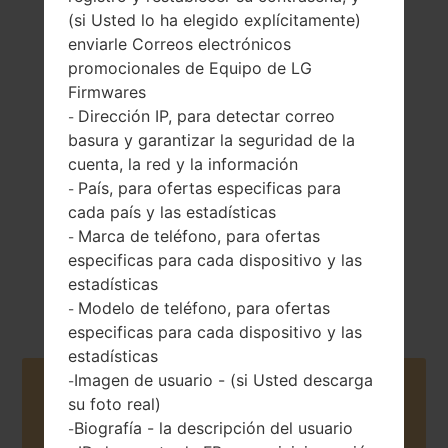
(si Usted lo ha elegido explícitamente)
enviarle Correos electrónicos
promocionales de Equipo de LG
Firmwares
89 gramos (3.14
Extraíble Li-Ion
Dirección IP, para detectar correo
-
onzas)
900 mAh
basura y garantizar la seguridad de la
cuenta, la red y la información
País, para ofertas especificas para
-
cada país y las estadísticas
Marca de teléfono, para ofertas
-
especificas para cada dispositivo y las
Junio, 2010
estadísticas
Unknown
Modelo de teléfono, para ofertas
-
especificas para cada dispositivo y las
estadísticas
Imagen de usuario - (si Usted descarga
-
Buy accessories on Amazon
su foto real)
Biografía - la descripción del usuario
-