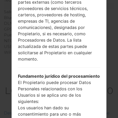
Teclado físico
Digital keypad
partes externas (como terceros
Interfaces
proveedores de servicios técnicos,
Salida de audio
-
carteros, proveedores de hosting,
Bluetooth
versión 2.1, A2DP
empresas de TI, agencias de
DLNA
No
comunicaciones), designadas por
GPS
-
Propietario, si es necesario, como
Puerto infrarrojo
No
Procesadores de Datos. La lista
NFC
No
actualizada de estas partes puede
USB
USB 2.0
WiFi
-
solicitarse al Propietario en cualquier
momento.
Fundamento jurídico del procesamiento
El Firmware
El Propietario puede procesar Datos
LGGU230GO(LGGU230
Personales relacionados con los
Usuarios si se aplica uno de los
GO) akaLG Dimsun
siguientes:
Los usuarios han dado su
Descripciones de regiones firmwares de LG Phone
consentimiento para uno o más