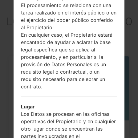
El procesamiento se relaciona con una
Artículos
tarea realizado en el interés público o en
LGGU230GO(LGGU230
el ejercicio del poder público conferido
al Propietario;
GO) akaLG Dimsun
En cualquier caso, el Propietario estará
encantado de ayudar a aclarar la base
legal específica que se aplica al
procesamiento, y en particular si la
provisión de Datos Personales es un
05
requisito legal o contractual, o un
MAY
requisito necesario para celebrar un
contrato.
Lugar
Los Datos se procesan en las oficinas
operativas del Propietario y en cualquier
otro lugar donde se encuentran las
¿Cómo restablecer datos de fábrica
partes involucradas en el