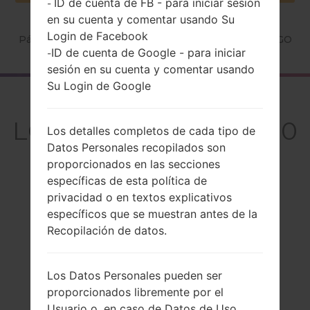
ID de cuenta de FB - para iniciar sesión
-
en su cuenta y comentar usando Su
Login de Facebook
Página principal
→
Serie
→
LG Dimsun
→
LGGU230GO
ID de cuenta de Google - para iniciar
-
sesión en su cuenta y comentar usando
Su Login de Google
El resumen
LGGU230GO(LGGU230
Los detalles completos de cada tipo de
GO) akaLG Dimsun
Datos Personales recopilados son
proporcionados en las secciones
específicas de esta política de
privacidad o en textos explicativos
específicos que se muestran antes de la
Recopilación de datos.
Comparar
Los Datos Personales pueden ser
proporcionados libremente por el
Usuario o, en caso de Datos de Uso,