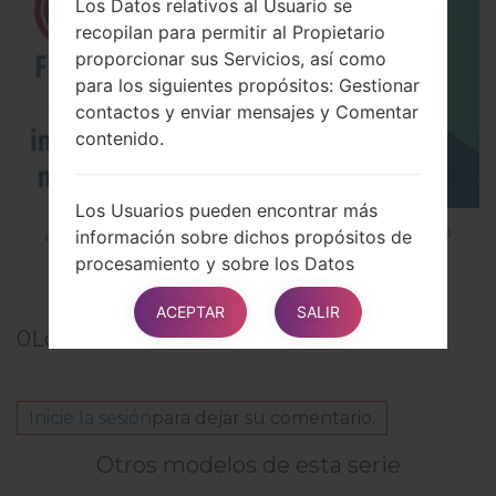
Los Datos relativos al Usuario se
recopilan para permitir al Propietario
proporcionar sus Servicios, así como
para los siguientes propósitos: Gestionar
contactos y enviar mensajes y Comentar
contenido.
Los Usuarios pueden encontrar más
¿Cómo instalar Firmware Oficial en el teléfono
información sobre dichos propósitos de
inteligente de LG mediante LG UP?
procesamiento y sobre los Datos
Personales específicos utilizados para
ACEPTAR
SALIR
cada propósito en las secciones
0
Los comentarios
respectivas de este documento.
Información detallada sobre el
Inicie la sesión
para dejar su comentario.
procesamiento de Datos Personales
Otros modelos de esta serie
Los Datos Personales se recopilan para
los siguientes propósitos y mediante los