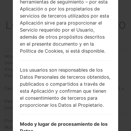
herramientas de seguimiento – por esta
Aplicación o por los propietarios de
La especificación
servicios de terceros utilizados por esta
LGGU230GO(LGGU230
Aplicación sirve para proporcionar el
Servicio requerido por el Usuario,
GO) akaLG Dimsun
además de otros propósitos descritos
en el presente documento y en la
Modelo y sus características
Política de Cookies, si está disponible.
Modelo
LGGU230GO
Serie
LG Dimsun
Anunciado
Junio, 2010
Los usuarios son responsables de los
Profundidad
13.8 milímetros (0.54
Datos Personales de terceros obtenidos,
pulgadas)
publicados o compartidos a través de
Tamaño (dimensiones)
108 x 48 milímetros (4.25 x
esta Aplicación y confirman que tienen
1.89 pulgadas)
el consentimiento de terceros para
Peso
89 gramos (3.14 onzas)
proporcionar los Datos al Propietario.
Sistema de operación
-
Hardware
Procesador
-
Modo y lugar de procesamiento de los
Núcleos de UCP
-