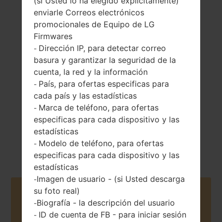
(si Usted lo ha elegido explícitamente)
enviarle Correos electrónicos
promocionales de Equipo de LG
Firmwares
Dirección IP, para detectar correo
-
76 gramos (2.68
Extraíble Li-Ion
onzas)
basura y garantizar la seguridad de la
950 mAh
cuenta, la red y la información
País, para ofertas especificas para
-
cada país y las estadísticas
Marca de teléfono, para ofertas
-
especificas para cada dispositivo y las
estadísticas
Octubre, 2009
Unknown
Modelo de teléfono, para ofertas
-
especificas para cada dispositivo y las
estadísticas
Imagen de usuario - (si Usted descarga
-
su foto real)
Buy accessories on Amazon
Biografía - la descripción del usuario
-
ID de cuenta de FB - para iniciar sesión
-