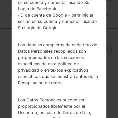
en su cuenta y comentar usando Su
Login de Facebook
ID de cuenta de Google - para iniciar
Página principal
→
Serie
→
LG Others
→
LGGB190A
-
sesión en su cuenta y comentar usando
Su Login de Google
El resumen
Los detalles completos de cada tipo de
LGGB190A(LGGB190A)
Datos Personales recopilados son
proporcionados en las secciones
específicas de esta política de
privacidad o en textos explicativos
específicos que se muestran antes de la
Comparar
Recopilación de datos.
Los Datos Personales pueden ser
proporcionados libremente por el
Usuario o, en caso de Datos de Uso,