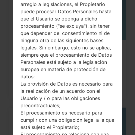
arreglo a legislaciones, el Propietario
puede procesar Datos Personales hasta
que el Usuario se oponga a dicho
procesamiento ("se excluya"), sin tener
que depender del consentimiento ni de
ninguna otra de las siguientes bases
legales. Sin embargo, esto no se aplica,
¿Cómo restablecer datos de fábrica
siempre que el procesamiento de Datos
a través del código...
Personales está sujeto a la legislación
europea en materia de protección de
datos;
La provisión de Datos es necesario para
la realización de un acuerdo con el
Usuario y / o para las obligaciones
precontractuales;
El procesamiento es necesario para
06
cumplir con una obligación legal a la que
MAY
está sujeto el Propietario;
El procesamiento se relaciona con una