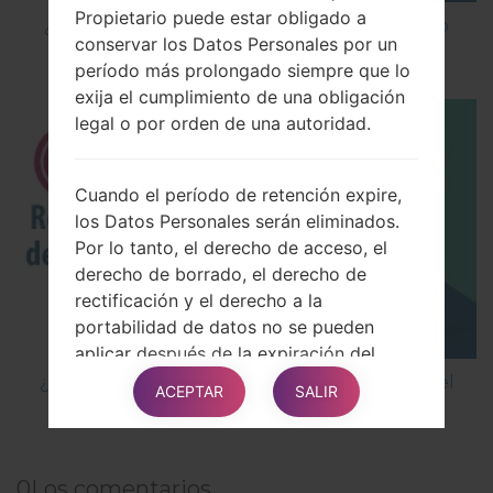
Propietario puede estar obligado a
¿Cómo instalar Firmware Oficial en el teléfono
conservar los Datos Personales por un
inteligente de LG mediante LG UP?
período más prolongado siempre que lo
exija el cumplimiento de una obligación
legal o por orden de una autoridad.
Cuando el período de retención expire,
los Datos Personales serán eliminados.
Por lo tanto, el derecho de acceso, el
derecho de borrado, el derecho de
rectificación y el derecho a la
portabilidad de datos no se pueden
aplicar después de la expiración del
período de retención.
¿Cómo restablecer datos de fábrica a través del
ACEPTAR
SALIR
menú en LG GB160?
Los propósitos del procesamiento
Los Datos relativos al Usuario se
0
Los comentarios