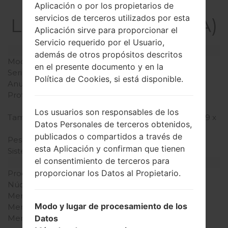
La especificación
Aplicación o por los propietarios de
servicios de terceros utilizados por esta
LGGB190A(LGGB190A)
Aplicación sirve para proporcionar el
Servicio requerido por el Usuario,
Modelo y sus características
además de otros propósitos descritos
Modelo
LGGB190A
en el presente documento y en la
Serie
LG Others
Política de Cookies, si está disponible.
Anunciado
Octubre, 2009
Profundidad
13.9 milímetros (0.55
pulgadas)
Los usuarios son responsables de los
Tamaño (dimensiones)
104 x 46 milímetros (4.09 x
Datos Personales de terceros obtenidos,
1.81 pulgadas)
publicados o compartidos a través de
Peso
76 gramos (2.68 onzas)
esta Aplicación y confirman que tienen
Sistema de operación
-
el consentimiento de terceros para
Hardware
proporcionar los Datos al Propietario.
Procesador
-
Núcleos de UCP
-
Memoria RAM
-
Modo y lugar de procesamiento de los
Memoria interna
-
Datos
Memoria externa
microSD, hasta 2 GB