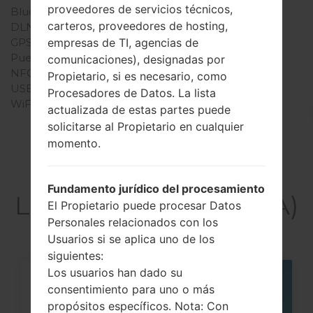
proveedores de servicios técnicos,
Bluetooth
-
carteros, proveedores de hosting,
DLNA
No
empresas de TI, agencias de
GPS
-
Puerto infrarrojo
No
comunicaciones), designadas por
NFC
No
Propietario, si es necesario, como
USB
Sí
Procesadores de Datos. La lista
WiFi
-
actualizada de estas partes puede
solicitarse al Propietario en cualquier
momento.
Artículos
Fundamento jurídico del procesamiento
LGGB190A(LGGB190A)
El Propietario puede procesar Datos
Personales relacionados con los
Usuarios si se aplica uno de los
siguientes:
Los usuarios han dado su
05
consentimiento para uno o más
MAY
propósitos específicos. Nota: Con