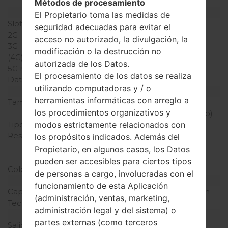
(ranura dedicada)
Métodos de procesamiento
Red y Datos
El Propietario toma las medidas de
Slot de tarjeta
1 Mini-SIM
seguridad adecuadas para evitar el
2G
GSM 850/1900 MHz
acceso no autorizado, la divulgación, la
3G
-
modificación o la destrucción no
(4G) LTE
-
autorizada de los Datos.
5G network
-
El procesamiento de los datos se realiza
Datos
GPRS
utilizando computadoras y / o
Pantalla
herramientas informáticas con arreglo a
Tamaño de la pantalla
1.5 pulgadas (~15.2%
los procedimientos organizativos y
relación pantalla-cuerpo)
modos estrictamente relacionados con
Tipo de Pantalla
TFT
Resolución de Pantalla
128 x 128 píxeles (~121
los propósitos indicados. Además del
densidad de píxeles por
Propietario, en algunos casos, los Datos
pulgada)
pueden ser accesibles para ciertos tipos
Colores de pantalla
65K colores
de personas a cargo, involucradas con el
Batería y Teclado
funcionamiento de esta Aplicación
Capacidad de batería
Extraíble Li-Ion 950 mAh
(administración, ventas, marketing,
Teclado físico
Sí
administración legal y del sistema) o
Interfaces
partes externas (como terceros
Salida de audio
-