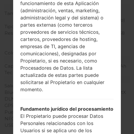
LTE, LTE-A
funcionamiento de esta Aplicación
Pantalla
(administración, ventas, marketing,
Tamaño de la pantalla
5.5 pulgadas (~72.5%
administración legal y del sistema) o
relación pantalla-cuerpo)
partes externas (como terceros
Tipo de Pantalla
IPS LCD
proveedores de servicios técnicos,
Resolución de Pantalla
1440 x 2560 píxeles (~538
carteros, proveedores de hosting,
densidad de píxeles por
empresas de TI, agencias de
pulgada)
Colores de pantalla
16M colores
comunicaciones), designadas por
Batería y Teclado
Propietario, si es necesario, como
Capacidad de batería
Extraíble Li-Ion 3000 mAh
Procesadores de Datos. La lista
Teclado físico
-
actualizada de estas partes puede
Interfaces
solicitarse al Propietario en cualquier
Salida de audio
3.5mm jack
momento.
Bluetooth
versión 4.1, A2DP, LE, aptX
DLNA
Sí
GPS
A-GPS, GLONASS
Fundamento jurídico del procesamiento
Puerto infrarrojo
Sí
El Propietario puede procesar Datos
NFC
Sí
Personales relacionados con los
USB
microUSB 2.0 (SlimPort
Usuarios si se aplica uno de los
4K), USB Host