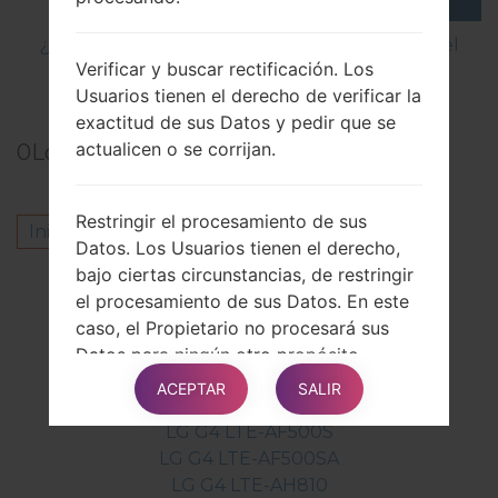
¿Cómo restablecer datos de fábrica a través del
Verificar y buscar rectificación. Los
menú en LG G5 H850?
Usuarios tienen el derecho de verificar la
exactitud de sus Datos y pedir que se
actualicen o se corrijan.
0
Los comentarios
Restringir el procesamiento de sus
Inicie la sesión
para dejar su comentario.
Datos. Los Usuarios tienen el derecho,
bajo ciertas circunstancias, de restringir
Otros modelos de esta serie
el procesamiento de sus Datos. En este
LG G4 LTE-AAS986
caso, el Propietario no procesará sus
LG G4 LTE-AF500K
Datos para ningún otro propósito
LG G4 LTE-AF500KA
distinto del de conservarlos.
ACEPTAR
SALIR
LG G4 LTE-AF500L
LG G4 LTE-AF500S
Hacer que sus Datos Personales sean
LG G4 LTE-AF500SA
eliminados. Los Usuarios tienen el
LG G4 LTE-AH810