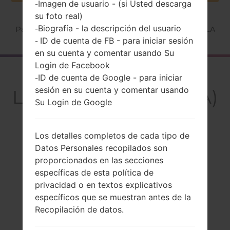
Imagen de usuario - (si Usted descarga
-
su foto real)
Biografía - la descripción del usuario
-
Página principal
→
Serie
→
LG G4 LTE-A
→
LGF500LA
ID de cuenta de FB - para iniciar sesión
-
en su cuenta y comentar usando Su
Login de Facebook
El resumen
ID de cuenta de Google - para iniciar
-
sesión en su cuenta y comentar usando
LGF500LA(LGF500LA)
Su Login de Google
akaLG G4 LTE-A
Los detalles completos de cada tipo de
Datos Personales recopilados son
proporcionados en las secciones
específicas de esta política de
Comparar
privacidad o en textos explicativos
específicos que se muestran antes de la
Recopilación de datos.