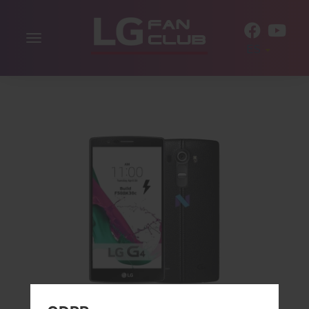
Alternar
ES
la
navegación