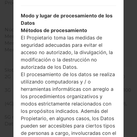
Procesador
4x1.4 GHz Cortex-A53 &
2x1.8 GHz Cortex-A57
Modo y lugar de procesamiento de los
Qualcomm MSM8992
Datos
Snapdragon 808
Núcleos de UCP
seis núcleos
Métodos de procesamiento
Memoria RAM
3GB
El Propietario toma las medidas de
Memoria interna
32GB
seguridad adecuadas para evitar el
Memoria externa
microSD, hasta 256 GB
acceso no autorizado, la divulgación, la
(ranura dedicada)
modificación o la destrucción no
Red y Datos
autorizada de los Datos.
Slot de tarjeta
1 Micro-SIM
El procesamiento de los datos se realiza
2G
GSM 850/900/1800/1900
utilizando computadoras y / o
MHz
herramientas informáticas con arreglo a
3G
HSDPA 850/900/1900/2100
los procedimientos organizativos y
MHz
modos estrictamente relacionados con
(4G) LTE
LTE band 1(2100), 3(1800),
7(2600), 8(900), 20(800)
los propósitos indicados. Además del
5G network
-
Propietario, en algunos casos, los Datos
Datos
GPRS, EDGE, UMTS,
pueden ser accesibles para ciertos tipos
HSDPA,HSUPA, HSPA+,
de personas a cargo, involucradas con el