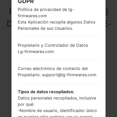
GDPR
LG F500LA (LGF500LA)
Política de privacidad de lg-
firmwares.com
DE LA SERIE LG G4 LTE-
Esta Aplicación recopila algunos Datos
Personales de sus Usuarios.
A
Propietario y Controlador de Datos
Lg-firmwares.com
Correo electrónico de contacto del
5.5 pulgadas
4x1.4 GHz Cortex-
Propietario: support@lg-firmwares.com
(~72.5% relación
A53 & 2x1.8 GHz
pantalla-cuerpo)
Cortex-A57
Qualcomm
1440 x 2560 píxeles
Tipos de datos recopilados:
MSM8992
(~538 densidad de
Snapdragon 808
Datos personales recopilados, inclusive
píxeles por
pulgada)
3GB
por qué:
-Nombre de usuario, identificador único
en nuestro sitio web(no use su correo