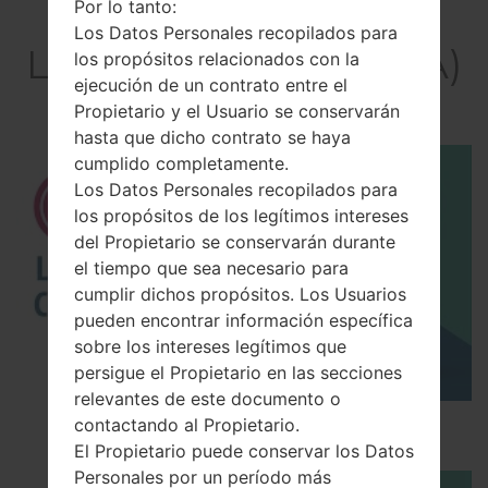
Por lo tanto:
El vídeo
Los Datos Personales recopilados para
LGF500LA(LGF500LA)
los propósitos relacionados con la
ejecución de un contrato entre el
akaLG G4 LTE-A
Propietario y el Usuario se conservarán
hasta que dicho contrato se haya
cumplido completamente.
Los Datos Personales recopilados para
los propósitos de los legítimos intereses
del Propietario se conservarán durante
el tiempo que sea necesario para
cumplir dichos propósitos. Los Usuarios
pueden encontrar información específica
sobre los intereses legítimos que
persigue el Propietario en las secciones
relevantes de este documento o
contactando al Propietario.
Los 5 principales Códigos Secretos para LG!
El Propietario puede conservar los Datos
Personales por un período más