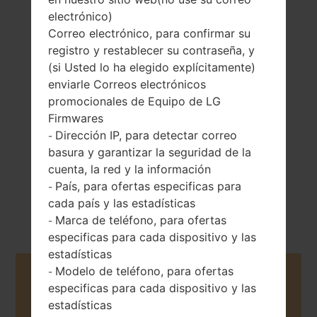
electrónico)
Correo electrónico, para confirmar su
registro y restablecer su contraseña, y
(si Usted lo ha elegido explícitamente)
155 gramos (5.47
Extraíble Li-Ion
enviarle Correos electrónicos
onzas)
3000 mAh
promocionales de Equipo de LG
Firmwares
Dirección IP, para detectar correo
-
basura y garantizar la seguridad de la
cuenta, la red y la información
País, para ofertas especificas para
-
Abril, 2015
cada país y las estadísticas
Unknown
Marca de teléfono, para ofertas
-
especificas para cada dispositivo y las
estadísticas
Modelo de teléfono, para ofertas
-
Buy accessories on Amazon
especificas para cada dispositivo y las
estadísticas