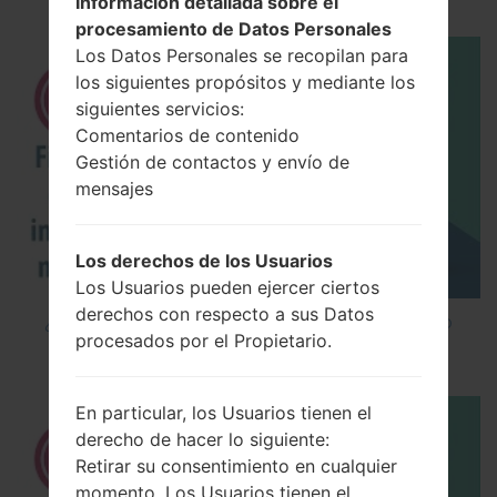
Información detallada sobre el
procesamiento de Datos Personales
Los Datos Personales se recopilan para
los siguientes propósitos y mediante los
siguientes servicios:
Comentarios de contenido
Gestión de contactos y envío de
mensajes
Los derechos de los Usuarios
Los Usuarios pueden ejercer ciertos
derechos con respecto a sus Datos
¿Cómo instalar Firmware Oficial en el teléfono
procesados por el Propietario.
inteligente de LG mediante LG UP?
En particular, los Usuarios tienen el
derecho de hacer lo siguiente:
Retirar su consentimiento en cualquier
momento. Los Usuarios tienen el