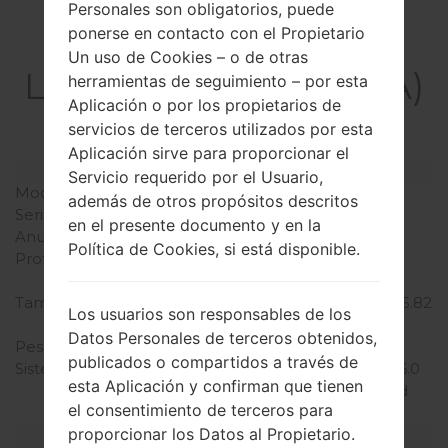
Personales son obligatorios, puede
ponerse en contacto con el Propietario
La especificación
Un uso de Cookies – o de otras
LGF500LA(LGF500LA)
herramientas de seguimiento – por esta
Aplicación o por los propietarios de
akaLG G4 LTE-A
servicios de terceros utilizados por esta
Aplicación sirve para proporcionar el
Modelo y sus características
Servicio requerido por el Usuario,
Modelo
LGF500LA
además de otros propósitos descritos
Serie
LG G4 LTE-A
en el presente documento y en la
Anunciado
Abril, 2015
Política de Cookies, si está disponible.
Profundidad
9.8 milímetros (0.39
pulgadas)
Tamaño (dimensiones)
148.9 x 76.1 milímetros (5.82
Los usuarios son responsables de los
x 2.99 pulgadas)
Datos Personales de terceros obtenidos,
Peso
155 gramos (5.47 onzas)
publicados o compartidos a través de
Sistema de operación
Android 5.1.1 (Lollipop), 6.0
esta Aplicación y confirman que tienen
(Marshmallow), planned
el consentimiento de terceros para
upgrade to 7.0 (Nougat)
proporcionar los Datos al Propietario.
Hardware