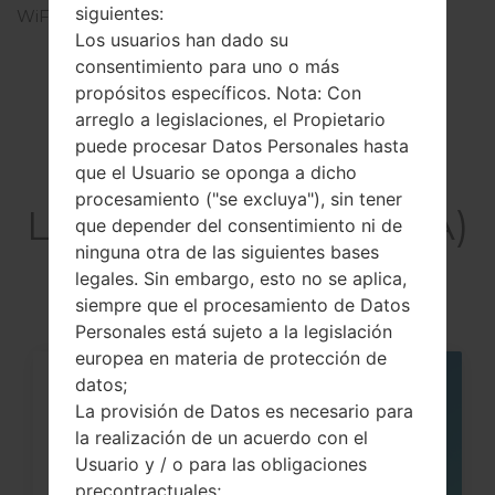
siguientes:
WiFi
Wi-Fi 802.11 a/b/g/n/ac,
Los usuarios han dado su
dual-band, Wi-Fi Direct,
hotspot
consentimiento para uno o más
propósitos específicos. Nota: Con
arreglo a legislaciones, el Propietario
puede procesar Datos Personales hasta
que el Usuario se oponga a dicho
Artículos
procesamiento ("se excluya"), sin tener
LGF500LA(LGF500LA)
que depender del consentimiento ni de
ninguna otra de las siguientes bases
akaLG G4 LTE-A
legales. Sin embargo, esto no se aplica,
siempre que el procesamiento de Datos
Personales está sujeto a la legislación
europea en materia de protección de
datos;
05
MAY
La provisión de Datos es necesario para
la realización de un acuerdo con el
Usuario y / o para las obligaciones
precontractuales;