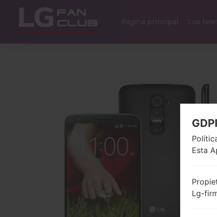
Página principal
Los tel
GDP
Políti
Esta A
Propie
Lg-fir