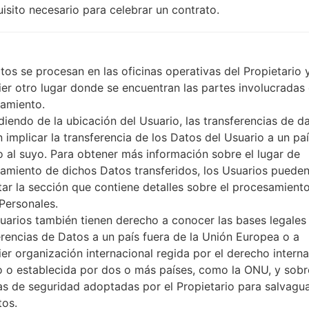
uisito necesario para celebrar un contrato.
A-GPS, GLONASS
Sí
Sí
microUSB 2.0 (SlimPort), USB
tos se procesan en las oficinas operativas del Propietario 
Wi-Fi 802.11 a/b/g/n/ac, dual-
ier otro lugar donde se encuentran las partes involucradas 
amiento.
iendo de la ubicación del Usuario, las transferencias de d
 implicar la transferencia de los Datos del Usuario a un pa
e LGF320L(LGF320L) aka
to al suyo. Para obtener más información sobre el lugar de
amiento de dichos Datos transferidos, los Usuarios puede
G Phone
tar la sección que contiene detalles sobre el procesamient
Personales.
uarios también tienen derecho a conocer las bases legales 
erencias de Datos a un país fuera de la Unión Europea o a
ier organización internacional regida por el derecho interna
 archivo
OS
Talla
o o establecida por dos o más países, como la ONU, y sobr
archivo
OS
Talla
s de seguridad adoptadas por el Propietario para salvagu
0.kdz
Android 5.0.x Lollipop
1.15 GiB
tos.