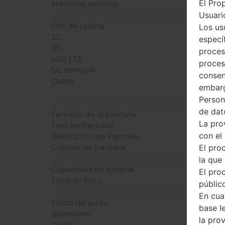
El Pro
Memoria externa
Usuario
Slot de tarjeta
Los us
2G
especí
3G
proces
(4G) LTE
proces
5G network
consen
Datos
embarg
Person
de dat
Tamaño de la pantalla
La pro
Tipo de Pantalla
con el
Resolución de Pantalla
El pro
Colores de pantalla
la que 
Capacidad de batería
El pro
Teclado físico
público
En cua
Salida de audio
base l
Bluetooth
la pro
DLNA