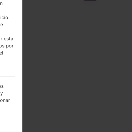
on
icio.
de
r esta
dos por
el
os
 y
ionar