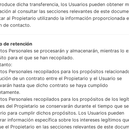
produce dicha transferencia, los Usuarios pueden obtener 
ación al consultar las secciones relevantes de este docume
tar al Propietario utilizando la información proporcionada e
n de contacto.
 LGF320L(LGF320L) akaL
 de retención
tos Personales se procesarán y almacenarán, mientras lo ex
ito para el que se han recopilado.
tanto:
tos Personales recopilados para los propósitos relacionad
ución de un contrato entre el Propietario y el Usuario se
varán hasta que dicho contrato se haya cumplido
etamente.
tos Personales recopilados para los propósitos de los legí
ses del Propietario se conservarán durante el tiempo que s
rio para cumplir dichos propósitos. Los Usuarios pueden
rar información específica sobre los intereses legítimos qu
ue el Propietario en las secciones relevantes de este docu