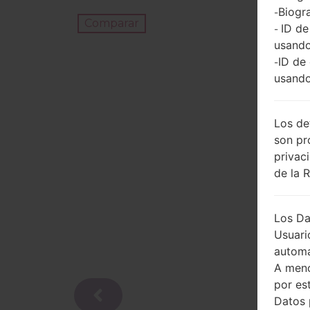
Biogra
-
Comparar
ID de
-
usando
ID de
-
usando
Los de
son pr
privac
de la 
Los Da
Usuari
automá
A meno
por es
Datos 