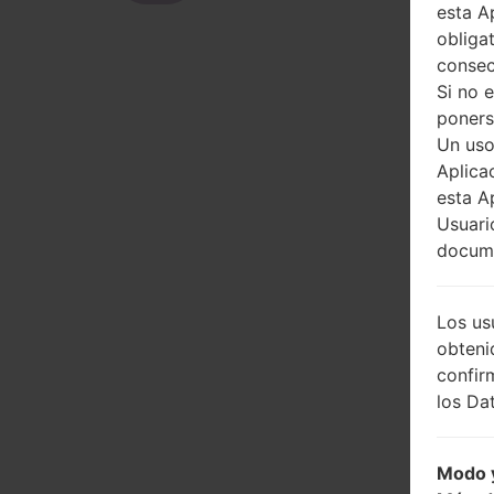
esta A
obliga
consec
Si no 
poners
Un uso
Aplica
esta A
Usuari
docume
Los us
obteni
confir
los Dat
Modo y