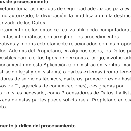
os de procesamiento
pietario toma las medidas de seguridad adecuadas para evit
 no autorizado, la divulgación, la modificación o la destru
orizada de los Datos.
cesamiento de los datos se realiza utilizando computadoras
ción LGF320L(LGF320L) 
ientas informáticas con arreglo a los procedimientos
zativos y modos estrictamente relacionados con los propó
Modelo y sus características
dos. Además del Propietario, en algunos casos, los Datos 
LGF320L
cesibles para ciertos tipos de personas a cargo, involucrad
LG G2 LTE-A
cionamiento de esta Aplicación (administración, ventas, mar
Septiembre, 2013
stración legal y del sistema) o partes externas (como terc
8.9 milímetros (0.35 pulgadas
dores de servicios técnicos, carteros, proveedores de host
138.5 x 70.9 milímetros (5.45 
as de TI, agencias de comunicaciones), designadas por
143 gramos (5.04 onzas)
tario, si es necesario, como Procesadores de Datos. La list
Android 5.0.x Lollipop
izada de estas partes puede solicitarse al Propietario en cu
Hardware
to.
2.26 GHz Krait 400 Qualco
cuatro núcleos
2GB
ento jurídico del procesamiento
32GB