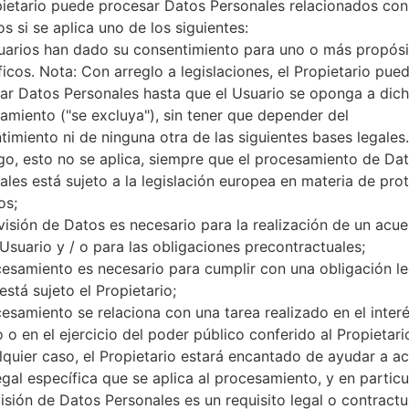
pietario puede procesar Datos Personales relacionados con
microSD, hasta 64 GB (ranura
s si se aplica uno de los siguientes:
Red y Datos
1 Micro-SIM
uarios han dado su consentimiento para uno o más propósi
GSM 850/900/1800/1900 MH
ficos. Nota: Con arreglo a legislaciones, el Propietario pue
CDMA2000 1xEv-DO | UMTS 8
ar Datos Personales hasta que el Usuario se oponga a dic
LTE 1700 2100 MHz
amiento ("se excluya"), sin tener que depender del
-
timiento ni de ninguna otra de las siguientes bases legales.
GPRS, EDGE, UMTS, HSDPA,
o, esto no se aplica, siempre que el procesamiento de Da
CDMA2000 1xEv-DO Rel. 0, 
ales está sujeto a la legislación europea en materia de pro
Pantalla
os;
5.2 pulgadas (~75.9% relación
visión de Datos es necesario para la realización de un acu
True HD-IPS + LCD
 Usuario y / o para las obligaciones precontractuales;
1080 x 1920 píxeles (~424 de
cesamiento es necesario para cumplir con una obligación le
16M colores
Batería y Teclado
está sujeto el Propietario;
No extraíble Li-Po 3000 mAh
cesamiento se relaciona con una tarea realizado en el inter
-
 o en el ejercicio del poder público conferido al Propietari
Interfaces
lquier caso, el Propietario estará encantado de ayudar a acl
3.5mm jack
egal específica que se aplica al procesamiento, y en particul
versión 4.0, A2DP, LE, aptX
visión de Datos Personales es un requisito legal o contractu
Sí