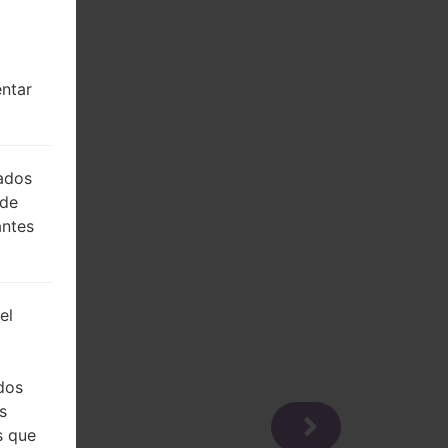
entar
lados
 de
antes
el
dos
s
s que