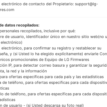
MSM8974
 electrónico de contacto del Propietario: support@lg-
Snapdragon 800
res.com
2GB
de datos recopilados:
personales recopilados, inclusive por qué:
Buy accessories on
e de usuario, identificador único en nuestro sitio web(no 
 electrónico)
 electrónico, para confirmar su registro y restablecer su
seña, y (si Usted lo ha elegido explícitamente) enviarle Cor
Página principal
→
Serie
→
LG G2 LTE-A
→
LGF320L
ónicos promocionales de Equipo de LG Firmwares
ción IP, para detectar correo basura y garantizar la seguri
ta, la red y la información
 para ofertas especificas para cada país y las estadísticas
 de teléfono, para ofertas especificas para cada dispositiv
n LGF320L(LGF320L) akaL
sticas
o de teléfono, para ofertas especificas para cada disposit
adísticas
 de usuario - (si Usted descarga su foto real)