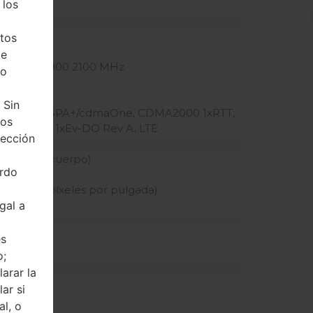
 los
 dedicada)
tos
z
de
50 900 1900 2100 MHz
ho
 Sin
 HSUPA, HSPA+/cdmaOne, CDMA2000 1xRTT,
tos
CDMA2000 1xEv-DO Rev A, LTE
tección
 pantalla-cuerpo)
erdo
nsidad de píxeles por pulgada)
gal a
és
o;
arar la
ar si
al, o