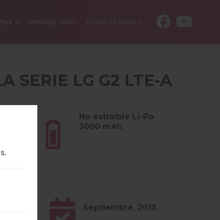
ES
tos
Verificar IMEI
Iniciar la sesión
LA SERIE LG G2 LTE-A
s (5.04
No extraíble Li-Po
3000 mAh
s.
0.x
Septiembre, 2013