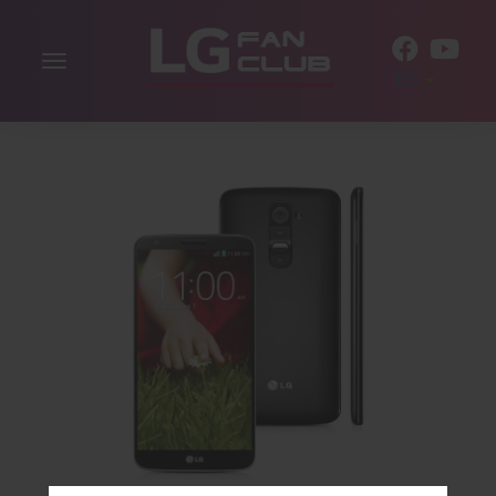
Alternar
ES
la
navegación