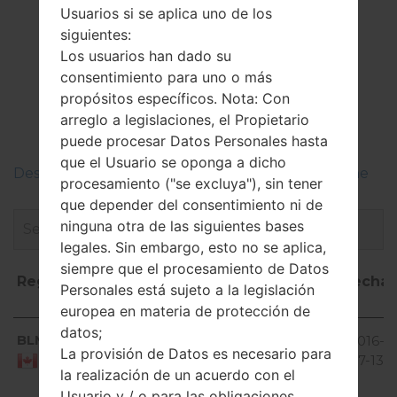
Usuarios si se aplica uno de los
siguientes:
El Firmware
Los usuarios han dado su
consentimiento para uno o más
LGD803(LGD803)
propósitos específicos. Nota: Con
akaLG G2 LTE
arreglo a legislaciones, el Propietario
puede procesar Datos Personales hasta
que el Usuario se oponga a dicho
Descripciones de regiones firmwares de LG Phone
procesamiento ("se excluya"), sin tener
que depender del consentimiento ni de
ninguna otra de las siguientes bases
legales. Sin embargo, esto no se aplica,
siempre que el procesamiento de Datos
Región
Nombre de
OS
Talla
Fecha
Personales está sujeto a la legislación
archivo
europea en materia de protección de
Región
Nombre de
OS
Talla
Fecha
Android
datos;
BLM
D803B20o_00.kdz
1.55
2016-
archivo
4.4.x
La provisión de Datos es necesario para
GiB
07-13
Canada
KitKat
la realización de un acuerdo con el
Usuario y / o para las obligaciones
Android