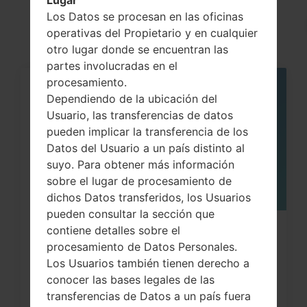
Lugar
akaLG G2 LTE
Los Datos se procesan en las oficinas
operativas del Propietario y en cualquier
otro lugar donde se encuentran las
partes involucradas en el
procesamiento.
05
Dependiendo de la ubicación del
MAY
Usuario, las transferencias de datos
pueden implicar la transferencia de los
Datos del Usuario a un país distinto al
suyo. Para obtener más información
sobre el lugar de procesamiento de
dichos Datos transferidos, los Usuarios
pueden consultar la sección que
contiene detalles sobre el
Cómo hacer Reinicio Completo en
procesamiento de Datos Personales.
LG G3, G4, G5 , G7...
Los Usuarios también tienen derecho a
conocer las bases legales de las
transferencias de Datos a un país fuera