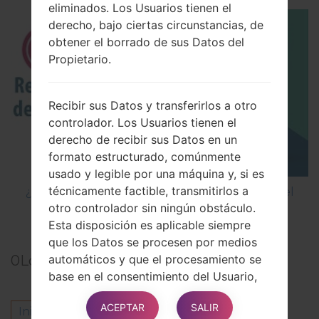
eliminados. Los Usuarios tienen el
derecho, bajo ciertas circunstancias, de
obtener el borrado de sus Datos del
Propietario.
Recibir sus Datos y transferirlos a otro
controlador. Los Usuarios tienen el
derecho de recibir sus Datos en un
formato estructurado, comúnmente
usado y legible por una máquina y, si es
técnicamente factible, transmitirlos a
¿Cómo restablecer datos de fábrica a través del
otro controlador sin ningún obstáculo.
menú en LG G5 H850?
Esta disposición es aplicable siempre
que los Datos se procesen por medios
0
Los comentarios
automáticos y que el procesamiento se
base en el consentimiento del Usuario,
en un contrato del cual el Usuario forma
ACEPTAR
SALIR
parte o en obligaciones
Inicie la sesión
para dejar su comentario.