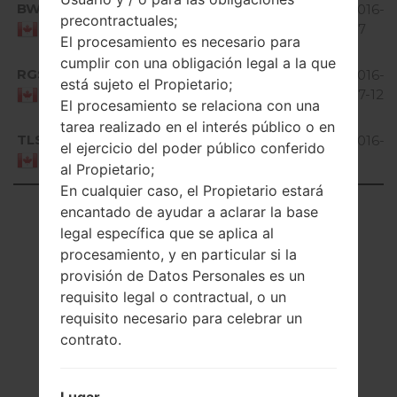
BWA
D803B20o_00.kdz
1.55
2016-12
4.4.x
precontractuales;
GiB
07
Canada
KitKat
El procesamiento es necesario para
cumplir con una obligación legal a la que
Android
RGS
D803R20l_00.kdz
1.56
2016-
está sujeto el Propietario;
4.4.x
GiB
07-12
Canada
KitKat
El procesamiento se relaciona con una
tarea realizado en el interés público o en
Android
TLS
D803T20p_00.kdz
1.55
2016-1
el ejercicio del poder público conferido
4.4.x
GiB
11
Canada
al Propietario;
KitKat
En cualquier caso, el Propietario estará
Showing 1 to 4 of 4 entries
encantado de ayudar a aclarar la base
legal específica que se aplica al
Previous
1
Next
procesamiento, y en particular si la
provisión de Datos Personales es un
requisito legal o contractual, o un
requisito necesario para celebrar un
contrato.
Artículos
LGD803(LGD803)