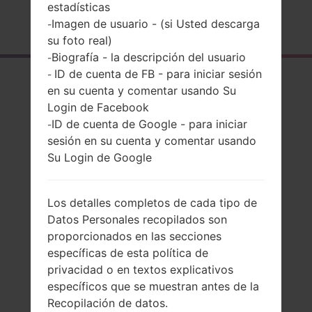
estadísticas
Página principal
→
Serie
→
LG G2 LTE
→
LGD803
Imagen de usuario - (si Usted descarga
-
su foto real)
Biografía - la descripción del usuario
-
ID de cuenta de FB - para iniciar sesión
-
El resumen
en su cuenta y comentar usando Su
LGD803(LGD803)
Login de Facebook
ID de cuenta de Google - para iniciar
-
akaLG G2 LTE
sesión en su cuenta y comentar usando
Su Login de Google
Los detalles completos de cada tipo de
Comparar
Datos Personales recopilados son
proporcionados en las secciones
específicas de esta política de
privacidad o en textos explicativos
específicos que se muestran antes de la
Recopilación de datos.