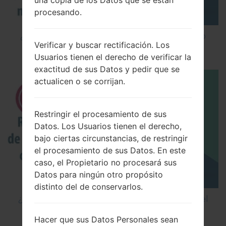
una copia de los Datos que se están
procesando.
¿Cómo instalar Firmware Oficial en el teléfono
Verificar y buscar rectificación. Los
inteligente de LG mediante LG UP?
Usuarios tienen el derecho de verificar la
exactitud de sus Datos y pedir que se
actualicen o se corrijan.
Restringir el procesamiento de sus
Datos. Los Usuarios tienen el derecho,
bajo ciertas circunstancias, de restringir
el procesamiento de sus Datos. En este
caso, el Propietario no procesará sus
Datos para ningún otro propósito
distinto del de conservarlos.
¿Cómo restablecer datos de fábrica a través del
código en LG Cookie Smart T375?
Hacer que sus Datos Personales sean