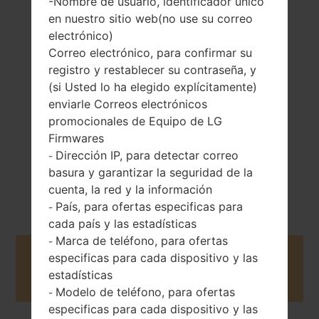
-Nombre de usuario, identificador único
en nuestro sitio web(no use su correo
electrónico)
143 gramos (5.04
No extraíble Li-Po
onzas)
Correo electrónico, para confirmar su
3000 mAh
registro y restablecer su contraseña, y
(si Usted lo ha elegido explícitamente)
enviarle Correos electrónicos
promocionales de Equipo de LG
Firmwares
Dirección IP, para detectar correo
-
Septiembre, 2013
Android 4.4.x
basura y garantizar la seguridad de la
KitKat
cuenta, la red y la información
País, para ofertas especificas para
-
cada país y las estadísticas
Marca de teléfono, para ofertas
-
Buy accessories on Amazon
especificas para cada dispositivo y las
estadísticas
Modelo de teléfono, para ofertas
-
especificas para cada dispositivo y las