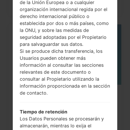
de la Unión Europea o a cualquier
organización internacional regida por el
derecho internacional público o
establecida por dos o más países, como
la ONU, y sobre las medidas de
05
seguridad adoptadas por el Propietario
MAY
para salvaguardar sus datos.
Si se produce dicha transferencia, los
Usuarios pueden obtener más
información al consultar las secciones
relevantes de este documento o
consultar al Propietario utilizando la
información proporcionada en la sección
de contacto.
¿Cómo restablecer datos de fábrica
a través del código...
Tiempo de retención
Los Datos Personales se procesarán y
almacenarán, mientras lo exija el