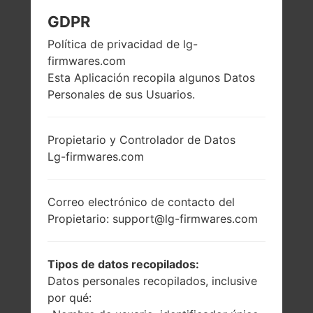
GDPR
LG D803 (LGD803) DE
Política de privacidad de lg-
LA SERIE LG G2 LTE
firmwares.com
Esta Aplicación recopila algunos Datos
Personales de sus Usuarios.
Propietario y Controlador de Datos
Lg-firmwares.com
5.2 pulgadas
2.26 GHz Krait 400
(~75.9% relación
Qualcomm
pantalla-cuerpo)
MSM8974
Snapdragon 800
Correo electrónico de contacto del
1080 x 1920 píxeles
(~424 densidad de
2GB
Propietario: support@lg-firmwares.com
píxeles por
pulgada)
Tipos de datos recopilados:
Datos personales recopilados, inclusive
por qué: