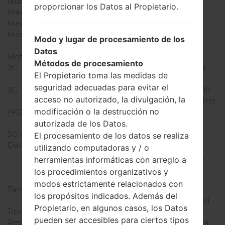
Núcleos de UCP
cuatro núcleos
proporcionar los Datos al Propietario.
Memoria RAM
2GB
Memoria interna
16/32GB
Memoria externa
-
Modo y lugar de procesamiento de los
Red y Datos
Datos
Slot de tarjeta
1 Micro-SIM
Métodos de procesamiento
2G
GSM 850/900/1800/1900
El Propietario toma las medidas de
MHz
seguridad adecuadas para evitar el
3G
UMTS 850/900/1900/2100
acceso no autorizado, la divulgación, la
MHz CDMA 800/1900 MHz
modificación o la destrucción no
(4G) LTE
LTE band 2(1900),
4(1700/2100), 7(2600)
autorizada de los Datos.
5G network
-
El procesamiento de los datos se realiza
Datos
GPRS, EDGE, UMTS,
utilizando computadoras y / o
HSDPA, HSUPA, HSPA+,
herramientas informáticas con arreglo a
LTE, LTE-A
los procedimientos organizativos y
Pantalla
modos estrictamente relacionados con
Tamaño de la pantalla
5.2 pulgadas (~75.9%
los propósitos indicados. Además del
relación pantalla-cuerpo)
Propietario, en algunos casos, los Datos
Tipo de Pantalla
True HD-IPS + LCD
pueden ser accesibles para ciertos tipos
Resolución de Pantalla
1080 x 1920 píxeles (~424