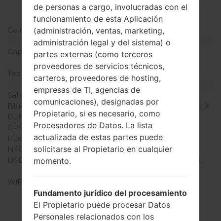
de personas a cargo, involucradas con el
densidad de píxeles por
funcionamiento de esta Aplicación
pulgada)
Colores de pantalla
16M colores
(administración, ventas, marketing,
Batería y Teclado
administración legal y del sistema) o
Capacidad de batería
No extraíble Li-Po 3000
partes externas (como terceros
mAh
proveedores de servicios técnicos,
Teclado físico
-
carteros, proveedores de hosting,
Interfaces
empresas de TI, agencias de
Salida de audio
3.5mm jack
comunicaciones), designadas por
Bluetooth
versión 4.0, A2DP, LE, aptX
Propietario, si es necesario, como
DLNA
Sí
Procesadores de Datos. La lista
GPS
A-GPS, GLONASS
actualizada de estas partes puede
Puerto infrarrojo
Sí
solicitarse al Propietario en cualquier
NFC
Sí
USB
microUSB 2.0 (SlimPort),
momento.
USB Host
WiFi
Wi-Fi 802.11 a/b/g/n/ac,
dual-band, Wi-Fi Direct,
Fundamento jurídico del procesamiento
hotspot
El Propietario puede procesar Datos
Personales relacionados con los