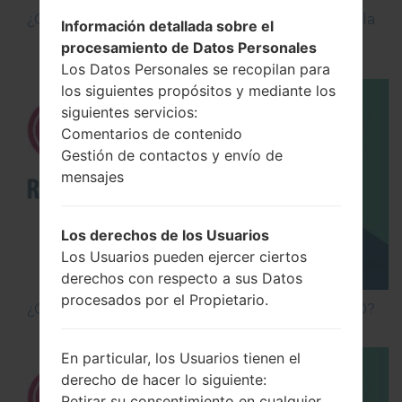
¿Cómo Activar las Opciones de Desarrollador y la
Información detallada sobre el
Depuración USB en LG?
procesamiento de Datos Personales
Los Datos Personales se recopilan para
los siguientes propósitos y mediante los
siguientes servicios:
Comentarios de contenido
Gestión de contactos y envío de
mensajes
Los derechos de los Usuarios
Los Usuarios pueden ejercer ciertos
derechos con respecto a sus Datos
procesados por el Propietario.
¿Cómo hacer Reinicio Completo en LG G5 H850?
En particular, los Usuarios tienen el
derecho de hacer lo siguiente:
Retirar su consentimiento en cualquier