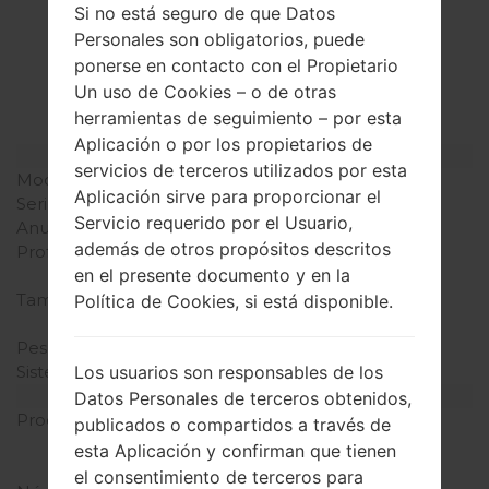
La especificación
Si no está seguro de que Datos
Personales son obligatorios, puede
LGD803(LGD803)
ponerse en contacto con el Propietario
akaLG G2 LTE
Un uso de Cookies – o de otras
herramientas de seguimiento – por esta
Aplicación o por los propietarios de
Modelo y sus características
servicios de terceros utilizados por esta
Modelo
LGD803
Aplicación sirve para proporcionar el
Serie
LG G2 LTE
Servicio requerido por el Usuario,
Anunciado
Septiembre, 2013
además de otros propósitos descritos
Profundidad
8.9 milímetros (0.35
en el presente documento y en la
pulgadas)
Tamaño (dimensiones)
138.5 x 70.9 milímetros
Política de Cookies, si está disponible.
(5.45 x 2.79 pulgadas)
Peso
143 gramos (5.04 onzas)
Sistema de operación
Android 4.4.x KitKat
Los usuarios son responsables de los
Hardware
Datos Personales de terceros obtenidos,
Procesador
2.26 GHz Krait 400
publicados o compartidos a través de
Qualcomm MSM8974
esta Aplicación y confirman que tienen
Snapdragon 800
el consentimiento de terceros para