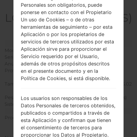
La especificación
Personales son obligatorios, puede
ponerse en contacto con el Propietario
LGD390NS(LGD390NS)
Un uso de Cookies – o de otras
akaLG F60
herramientas de seguimiento – por esta
Aplicación o por los propietarios de
servicios de terceros utilizados por esta
Modelo y sus características
Aplicación sirve para proporcionar el
Modelo
LGD390NS
Servicio requerido por el Usuario,
Serie
LG F60
además de otros propósitos descritos
Anunciado
Octubre, 2014
Profundidad
10.6 milímetros (0.42
en el presente documento y en la
pulgadas)
Política de Cookies, si está disponible.
Tamaño (dimensiones)
127.5 x 67.9 milímetros (5.02
x 2.67 pulgadas)
Peso
129.6 gramos (4.55 onzas)
Los usuarios son responsables de los
Sistema de operación
Android 5.0.x Lollipop
Datos Personales de terceros obtenidos,
Hardware
publicados o compartidos a través de
Procesador
1.2 GHz Cortex-A53
esta Aplicación y confirman que tienen
Qualcomm MSM8916
el consentimiento de terceros para
Snapdragon 410
proporcionar los Datos al Propietario.