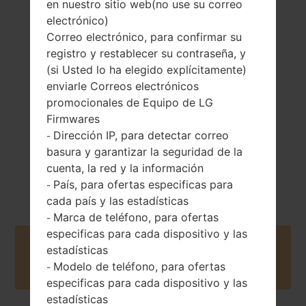
en nuestro sitio web(no use su correo
electrónico)
129.6 gramos (4.55
Correo electrónico, para confirmar su
Extraíble Li-Ion
onzas)
registro y restablecer su contraseña, y
2100 mAh
(si Usted lo ha elegido explícitamente)
enviarle Correos electrónicos
promocionales de Equipo de LG
Firmwares
Dirección IP, para detectar correo
-
basura y garantizar la seguridad de la
Octubre, 2014
Android 5.0.x
cuenta, la red y la información
Lollipop
País, para ofertas especificas para
-
cada país y las estadísticas
Marca de teléfono, para ofertas
-
especificas para cada dispositivo y las
Buy accessories on Amazon
estadísticas
Modelo de teléfono, para ofertas
-
especificas para cada dispositivo y las
estadísticas