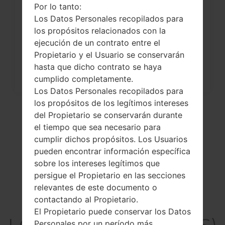
Por lo tanto:
¿Cómo restablecer datos de fábrica
Los Datos Personales recopilados para
a través del menú...
los propósitos relacionados con la
ejecución de un contrato entre el
Propietario y el Usuario se conservarán
hasta que dicho contrato se haya
cumplido completamente.
Los Datos Personales recopilados para
los propósitos de los legítimos intereses
del Propietario se conservarán durante
el tiempo que sea necesario para
cumplir dichos propósitos. Los Usuarios
pueden encontrar información específica
sobre los intereses legítimos que
persigue el Propietario en las secciones
relevantes de este documento o
contactando al Propietario.
El vídeo
El Propietario puede conservar los Datos
LGD390NS(LGD390NS)
Personales por un período más