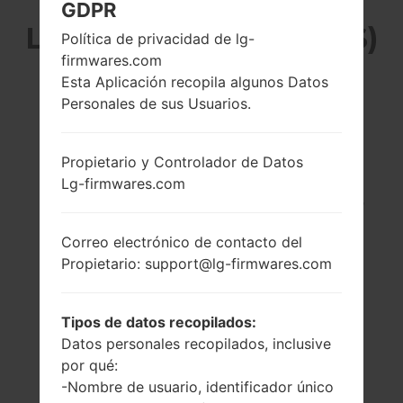
GDPR
LG D390NS (LGD390NS)
Política de privacidad de lg-
firmwares.com
DE LA SERIE LG F60
Esta Aplicación recopila algunos Datos
Personales de sus Usuarios.
Propietario y Controlador de Datos
Lg-firmwares.com
4.5 pulgadas
1.2 GHz Cortex-A53
(~66.6% relación
Qualcomm
pantalla-cuerpo)
MSM8916
Correo electrónico de contacto del
Snapdragon 410
480 x 800 píxeles
Propietario: support@lg-firmwares.com
(~207 densidad de
1GB
píxeles por
pulgada)
Tipos de datos recopilados:
Datos personales recopilados, inclusive
por qué:
-Nombre de usuario, identificador único