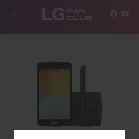
Alternar
ES
la
navegación