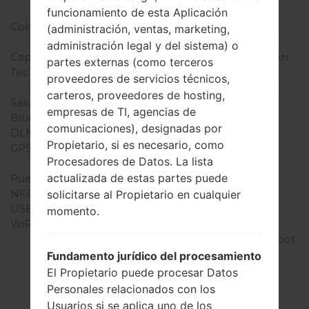
pulgada)
funcionamiento de esta Aplicación
Colores de pantalla
16M colores
(administración, ventas, marketing,
Batería y Teclado
administración legal y del sistema) o
Capacidad de batería
Extraíble Li-Ion 2100 mAh
partes externas (como terceros
Teclado físico
-
proveedores de servicios técnicos,
Interfaces
carteros, proveedores de hosting,
Salida de audio
3.5mm jack
empresas de TI, agencias de
Bluetooth
versión 4.0, A2DP
comunicaciones), designadas por
DLNA
No
Propietario, si es necesario, como
GPS
A-GPS, GeoTagging,
Procesadores de Datos. La lista
GLONASS
actualizada de estas partes puede
Puerto infrarrojo
No
NFC
Sí
solicitarse al Propietario en cualquier
USB
microUSB 2.0
momento.
WiFi
Wi-Fi802.11b/g/n, dual-
band, Wi-Fi Direct, hotspot
Fundamento jurídico del procesamiento
El Propietario puede procesar Datos
Personales relacionados con los
Usuarios si se aplica uno de los