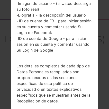
Imagen de usuario - (si Usted descarga
-
Página principal
→
Serie
→
LG F60
→
LGD390NS
su foto real)
Biografía - la descripción del usuario
-
ID de cuenta de FB - para iniciar sesión
-
en su cuenta y comentar usando Su
El resumen
Login de Facebook
LGD390NS(LGD390NS)
ID de cuenta de Google - para iniciar
-
sesión en su cuenta y comentar usando
akaLG F60
Su Login de Google
Los detalles completos de cada tipo de
Datos Personales recopilados son
Comparar
proporcionados en las secciones
específicas de esta política de
privacidad o en textos explicativos
específicos que se muestran antes de la
Recopilación de datos.