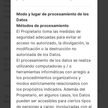
Núcleos de UCP
cuatro núcleos
Memoria RAM
1GB
Memoria interna
4GB
Modo y lugar de procesamiento de los
Memoria externa
microSD, hasta 32 GB
Datos
(ranura dedicada)
Métodos de procesamiento
Red y Datos
El Propietario toma las medidas de
Slot de tarjeta
1 Micro-SIM
seguridad adecuadas para evitar el
2G
GSM 850/900/1800/1900
acceso no autorizado, la divulgación, la
MHz
3G
HSDPA 900/1900/2100
modificación o la destrucción no
MHz
autorizada de los Datos.
(4G) LTE
-
El procesamiento de los datos se realiza
5G network
-
utilizando computadoras y / o
Datos
GPRS, EDGE, UMTS,
herramientas informáticas con arreglo a
HSDPA, HSUPA, HSPA+
los procedimientos organizativos y
Pantalla
modos estrictamente relacionados con
Tamaño de la pantalla
4.5 pulgadas (~66.6%
los propósitos indicados. Además del
relación pantalla-cuerpo)
Propietario, en algunos casos, los Datos
Tipo de Pantalla
IPS LCD
pueden ser accesibles para ciertos tipos
Resolución de Pantalla
480 x 800 píxeles (~207
de personas a cargo, involucradas con el
densidad de píxeles por