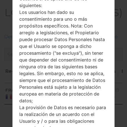
El Firmware
siguientes:
LGD390NS(LGD390NS)
Los usuarios han dado su
consentimiento para uno o más
akaLG F60
propósitos específicos. Nota: Con
arreglo a legislaciones, el Propietario
Descripciones de regiones firmwares de LG Phone
puede procesar Datos Personales hasta
que el Usuario se oponga a dicho
procesamiento ("se excluya"), sin tener
que depender del consentimiento ni de
ninguna otra de las siguientes bases
Región
Nombre de
OS
Talla
F
legales. Sin embargo, esto no se aplica,
archivo
siempre que el procesamiento de Datos
Región
Nombre de archivo
OS
Talla
F
Personales está sujeto a la legislación
Android
FRA
D390ns20e_00_0118.kdz
766.17
2
5.0.x
europea en materia de protección de
MiB
0
France
Lollipop
datos;
La provisión de Datos es necesario para
Showing 1 to 1 of 1 entries
la realización de un acuerdo con el
Usuario y / o para las obligaciones
Previous
1
Next