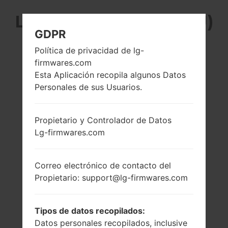
LG D373EU (LGD373EU)
GDPR
DE LA SERIE LG L80
Política de privacidad de lg-
firmwares.com
DUAL
Esta Aplicación recopila algunos Datos
Personales de sus Usuarios.
Propietario y Controlador de Datos
Lg-firmwares.com
5.0 pulgadas
1.2 GHz Cortex-A7
(~69.3% relación
Qualcomm
pantalla-cuerpo)
MSM8210
Correo electrónico de contacto del
Snapdragon 200
480 x 800 píxeles
Propietario: support@lg-firmwares.com
(~187 densidad de
1GB
píxeles por
pulgada)
Tipos de datos recopilados:
Datos personales recopilados, inclusive