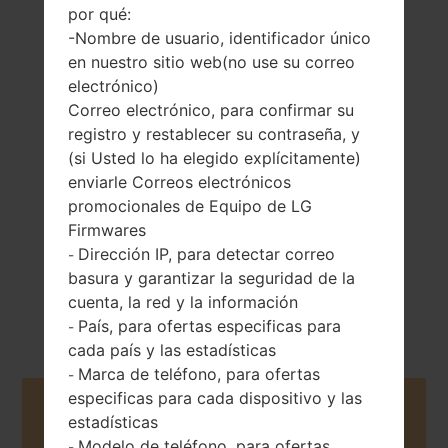
por qué:
-Nombre de usuario, identificador único
en nuestro sitio web(no use su correo
electrónico)
138 gramos (4.83
Extraíble Li-Ion
Correo electrónico, para confirmar su
onzas)
2540 mAh
registro y restablecer su contraseña, y
(si Usted lo ha elegido explícitamente)
enviarle Correos electrónicos
promocionales de Equipo de LG
Firmwares
Dirección IP, para detectar correo
-
basura y garantizar la seguridad de la
Mayo, 2014
Android 4.4.x
cuenta, la red y la información
KitKat
País, para ofertas especificas para
-
cada país y las estadísticas
Marca de teléfono, para ofertas
-
especificas para cada dispositivo y las
Buy accessories on Amazon
estadísticas
Modelo de teléfono, para ofertas
-