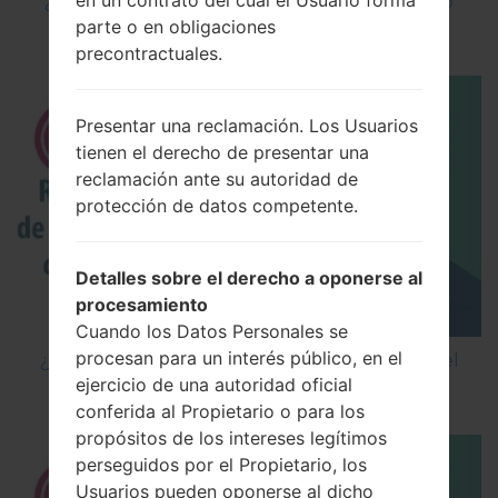
¿Cómo instalar Firmware Oficial en el teléfono
parte o en obligaciones
inteligente de LG mediante LG UP?
precontractuales.
Presentar una reclamación. Los Usuarios
tienen el derecho de presentar una
reclamación ante su autoridad de
protección de datos competente.
Detalles sobre el derecho a oponerse al
procesamiento
Cuando los Datos Personales se
procesan para un interés público, en el
¿Cómo restablecer datos de fábrica a través del
ejercicio de una autoridad oficial
código en LG Cookie Smart T375?
conferida al Propietario o para los
propósitos de los intereses legítimos
perseguidos por el Propietario, los
Usuarios pueden oponerse al dicho