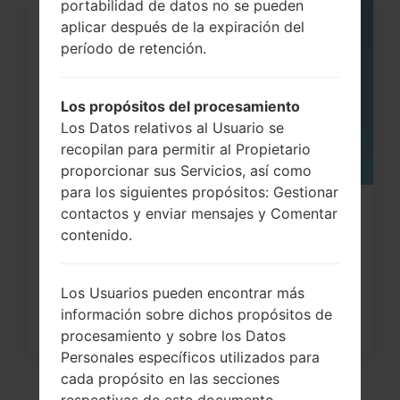
portabilidad de datos no se pueden
aplicar después de la expiración del
06
MAY
período de retención.
Los propósitos del procesamiento
Los Datos relativos al Usuario se
recopilan para permitir al Propietario
proporcionar sus Servicios, así como
para los siguientes propósitos: Gestionar
contactos y enviar mensajes y Comentar
¿Cómo restablecer datos de fábrica
contenido.
a través del menú...
Los Usuarios pueden encontrar más
información sobre dichos propósitos de
procesamiento y sobre los Datos
Personales específicos utilizados para
cada propósito en las secciones
respectivas de este documento.