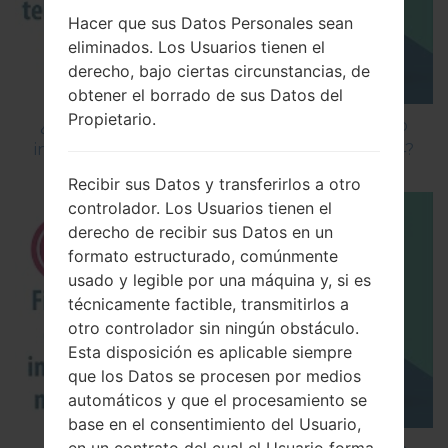
Hacer que sus Datos Personales sean
eliminados. Los Usuarios tienen el
derecho, bajo ciertas circunstancias, de
obtener el borrado de sus Datos del
Propietario.
¿Cómo instalar Firmware Oficial en el teléfono
inteligente de LG mediante LG Flash Tool 2014?
Recibir sus Datos y transferirlos a otro
controlador. Los Usuarios tienen el
derecho de recibir sus Datos en un
formato estructurado, comúnmente
usado y legible por una máquina y, si es
técnicamente factible, transmitirlos a
otro controlador sin ningún obstáculo.
Esta disposición es aplicable siempre
que los Datos se procesen por medios
automáticos y que el procesamiento se
base en el consentimiento del Usuario,
en un contrato del cual el Usuario forma