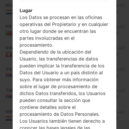
Android
NLD
D373EU10D_00.kdz
934.43
4.4.x
Lugar
MiB
Netherlands
KitKat
Los Datos se procesan en las oficinas
Android
operativas del Propietario y en cualquier
PRT
D373EU10D_00.kdz
934.43
4.4.x
otro lugar donde se encuentran las
MiB
Portugal
KitKat
partes involucradas en el
procesamiento.
Android
SWS
D373EU10D_00.kdz
934.43
4.4.x
Dependiendo de la ubicación del
MiB
Switzerland
KitKat
Usuario, las transferencias de datos
pueden implicar la transferencia de los
Android
TKS
D373EU10D_00.kdz
934.43
Datos del Usuario a un país distinto al
4.4.x
MiB
Serbia
KitKat
suyo. Para obtener más información
sobre el lugar de procesamiento de
Android
TNH
D373EU10D_00.kdz
934.43
dichos Datos transferidos, los Usuarios
4.4.x
MiB
Serbia
pueden consultar la sección que
KitKat
contiene detalles sobre el
Android
VIP
D373EU10D_00.kdz
934.43
procesamiento de Datos Personales.
4.4.x
MiB
Croatia
Los Usuarios también tienen derecho a
KitKat
conocer las bases legales de las