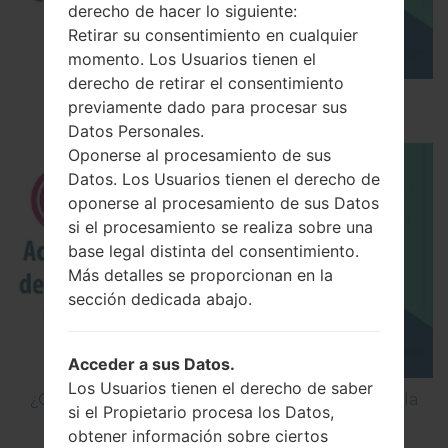
derecho de hacer lo siguiente:
Retirar su consentimiento en cualquier
momento. Los Usuarios tienen el
derecho de retirar el consentimiento
Los 5 principales Códigos Secretos para LG!
previamente dado para procesar sus
Datos Personales.
Oponerse al procesamiento de sus
Datos. Los Usuarios tienen el derecho de
oponerse al procesamiento de sus Datos
si el procesamiento se realiza sobre una
base legal distinta del consentimiento.
Más detalles se proporcionan en la
sección dedicada abajo.
Acceder a sus Datos.
Los Usuarios tienen el derecho de saber
¿Cómo Activar las Opciones de Desarrollador y la
si el Propietario procesa los Datos,
Depuración USB en LG?
obtener información sobre ciertos