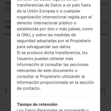
Android
VPM
D373EU10D_00.kdz
934.43
transferencias de Datos a un país fuera
4.4.x
MiB
Unknown
de la Unión Europea o a cualquier
KitKat
organización internacional regida por el
Android
VPS
D373EU10D_00.kdz
934.43
derecho internacional público o
4.4.x
MiB
Serbia
establecida por dos o más países, como
KitKat
la ONU, y sobre las medidas de
Showing 1 to 16 of 16 entries
seguridad adoptadas por el Propietario
para salvaguardar sus datos.
Previous
1
Next
Si se produce dicha transferencia, los
Usuarios pueden obtener más
información al consultar las secciones
relevantes de este documento o
consultar al Propietario utilizando la
Artículos
información proporcionada en la sección
LGD373EU(LGD373EU)
de contacto.
akaLG L80 Dual
Tiempo de retención
Los Datos Personales se procesarán y