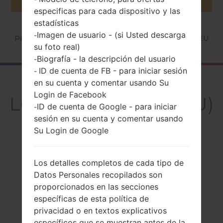
especificas para cada dispositivo y las
estadísticas
Imagen de usuario - (si Usted descarga
-
Página principal
→
Serie
→
LG L80 Dual
→
LGD373EU
su foto real)
Biografía - la descripción del usuario
-
ID de cuenta de FB - para iniciar sesión
-
El resumen
en su cuenta y comentar usando Su
Login de Facebook
LGD373EU(LGD373EU)
ID de cuenta de Google - para iniciar
-
akaLG L80 Dual
sesión en su cuenta y comentar usando
Su Login de Google
Los detalles completos de cada tipo de
Datos Personales recopilados son
Comparar
proporcionados en las secciones
específicas de esta política de
privacidad o en textos explicativos
específicos que se muestran antes de la