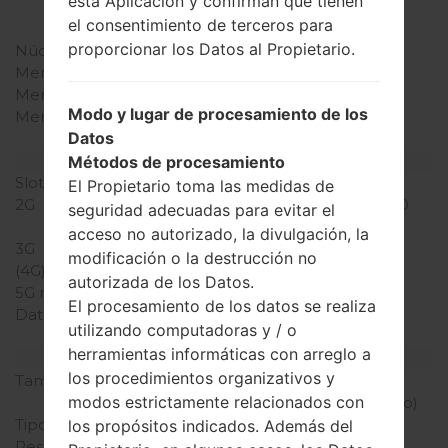
esta Aplicación y confirman que tienen
Qualcomm MSM8210
el consentimiento de terceros para
Snapdragon 200
proporcionar los Datos al Propietario.
Núcleos de UCP
doble núcleo
Memoria RAM
1GB
Memoria interna
8GB
Modo y lugar de procesamiento de los
Memoria externa
microSD, hasta 32 GB
Datos
(ranura dedicada)
Red y Datos
Métodos de procesamiento
Slot de tarjeta
1 Micro-SIM
El Propietario toma las medidas de
2G
GSM 850/900/1800/1900
seguridad adecuadas para evitar el
MHz
acceso no autorizado, la divulgación, la
3G
HSDPA 900/2100 MHz
modificación o la destrucción no
(4G) LTE
-
autorizada de los Datos.
5G network
-
El procesamiento de los datos se realiza
Datos
GPRS, EDGE, UMTS,
utilizando computadoras y / o
HSDPA, HSUPA, HSPA+
herramientas informáticas con arreglo a
Pantalla
los procedimientos organizativos y
Tamaño de la pantalla
5.0 pulgadas (~69.3%
modos estrictamente relacionados con
relación pantalla-cuerpo)
Tipo de Pantalla
IPS LCD
los propósitos indicados. Además del
Resolución de Pantalla
480 x 800 píxeles (~187