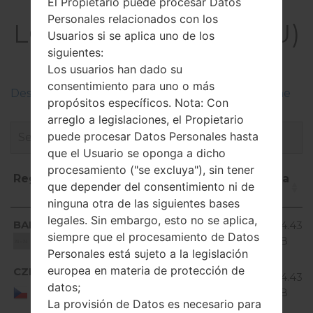
El Firmware
El Propietario puede procesar Datos
Personales relacionados con los
LGD373EU(LGD373EU)
Usuarios si se aplica uno de los
akaLG L80 Dual
siguientes:
Los usuarios han dado su
consentimiento para uno o más
Descripciones de regiones firmwares de LG Phone
propósitos específicos. Nota: Con
arreglo a legislaciones, el Propietario
puede procesar Datos Personales hasta
que el Usuario se oponga a dicho
procesamiento ("se excluya"), sin tener
Región
Nombre de
OS
Talla
F
que depender del consentimiento ni de
archivo
ninguna otra de las siguientes bases
Región
Nombre de
OS
Talla
Android
legales. Sin embargo, esto no se aplica,
BAL
D373EU10D_00.kdz
934.43
archivo
4.4.x
siempre que el procesamiento de Datos
MiB
Unknown
KitKat
Personales está sujeto a la legislación
Android
europea en materia de protección de
CZE
D373EU10D_00.kdz
934.43
4.4.x
datos;
Czech
MiB
Republic
KitKat
La provisión de Datos es necesario para