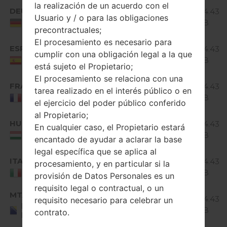
la realización de un acuerdo con el
Android
DEU
D373EU10D_00.kdz
934.43
4.4.x
Usuario y / o para las obligaciones
MiB
Germany
KitKat
precontractuales;
El procesamiento es necesario para
Android
ESP
D373EU10D_00.kdz
934.43
cumplir con una obligación legal a la que
4.4.x
MiB
Spain
KitKat
está sujeto el Propietario;
El procesamiento se relaciona con una
Android
FRA
D373EU10D_00.kdz
934.43
tarea realizado en el interés público o en
4.4.x
MiB
France
el ejercicio del poder público conferido
KitKat
al Propietario;
Android
HUN
D373EU10D_00.kdz
934.43
En cualquier caso, el Propietario estará
4.4.x
MiB
Hungary
encantado de ayudar a aclarar la base
KitKat
legal específica que se aplica al
Android
ITA
D373EU10D_00.kdz
934.43
procesamiento, y en particular si la
4.4.x
MiB
Italy
provisión de Datos Personales es un
KitKat
requisito legal o contractual, o un
Android
MTA
D373EU10D_00.kdz
934.43
requisito necesario para celebrar un
4.4.x
Bosnia and
MiB
contrato.
Herzegovina
KitKat