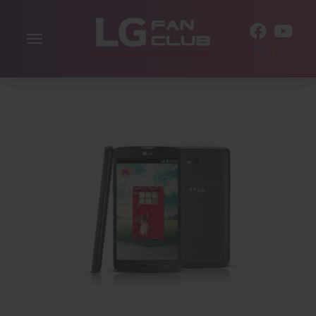
Alternar
ES
la
navegación