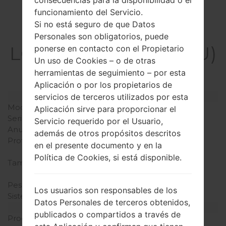
funcionamiento del Servicio.
Si no está seguro de que Datos
La especificación
Personales son obligatorios, puede
LGD373EU(LGD373EU)
ponerse en contacto con el Propietario
Un uso de Cookies – o de otras
akaLG L80 Dual
herramientas de seguimiento – por esta
Aplicación o por los propietarios de
Modelo y sus características
servicios de terceros utilizados por esta
Modelo
LGD373EU
Aplicación sirve para proporcionar el
Serie
LG L80 Dual
Servicio requerido por el Usuario,
Anunciado
Mayo, 2014
además de otros propósitos descritos
Profundidad
9.7 milímetros (0.38
en el presente documento y en la
pulgadas)
Política de Cookies, si está disponible.
Tamaño (dimensiones)
138.2 x 74.3 milímetros
(5.44 x 2.93 pulgadas)
Peso
138 gramos (4.83 onzas)
Los usuarios son responsables de los
Sistema de operación
Android 4.4.x KitKat
Datos Personales de terceros obtenidos,
Hardware
publicados o compartidos a través de
Procesador
1.2 GHz Cortex-A7