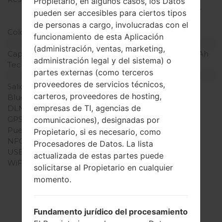
Propietario, en algunos casos, los Datos
densidad de píxeles por
pueden ser accesibles para ciertos tipos
pulgada)
de personas a cargo, involucradas con el
Colores de pantalla
16M colores
funcionamiento de esta Aplicación
Batería y Teclado
(administración, ventas, marketing,
Capacidad de batería
Extraíble Li-Ion 2540 mAh
administración legal y del sistema) o
Teclado físico
-
partes externas (como terceros
Interfaces
proveedores de servicios técnicos,
Salida de audio
3.5mm jack
carteros, proveedores de hosting,
Bluetooth
versión 4.0, A2DP, aptX
empresas de TI, agencias de
DLNA
No
GPS
A-GPS, GLONASS
comunicaciones), designadas por
Puerto infrarrojo
No
Propietario, si es necesario, como
NFC
No
Procesadores de Datos. La lista
USB
microUSB 2.0
actualizada de estas partes puede
WiFi
Wi-Fi802.11b/g/n, Wi-Fi
solicitarse al Propietario en cualquier
Direct, hotspot
momento.
Fundamento jurídico del procesamiento