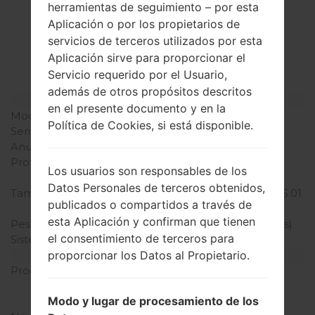
herramientas de seguimiento – por esta
La especificación
Aplicación o por los propietarios de
LGD315K(LGD315K)
servicios de terceros utilizados por esta
Aplicación sirve para proporcionar el
akaLG F70 LTE
Servicio requerido por el Usuario,
además de otros propósitos descritos
Modelo y sus características
en el presente documento y en la
Modelo
LGD315K
Política de Cookies, si está disponible.
Serie
LG F70 LTE
Anunciado
Mayo, 2014
Profundidad
10 milímetros (0.39
Los usuarios son responsables de los
pulgadas)
Datos Personales de terceros obtenidos,
Tamaño (dimensiones)
127.2 x 66.4 milímetros (5.01
publicados o compartidos a través de
x 2.61 pulgadas)
esta Aplicación y confirman que tienen
Peso
129.6 gramos (4.59 onzas)
el consentimiento de terceros para
Sistema de operación
Android 4.4.x KitKat
proporcionar los Datos al Propietario.
Hardware
Procesador
1.2 GHz Cortex-A7
Qualcomm MSM8926
Modo y lugar de procesamiento de los
Snapdragon 400