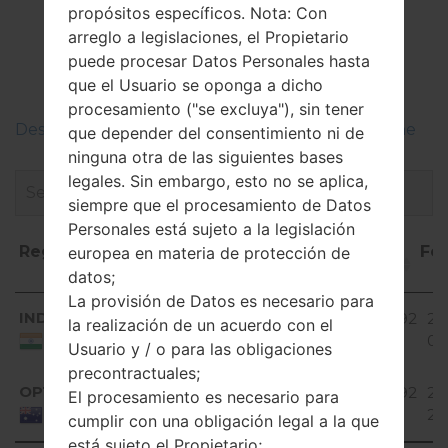
El Firmware
propósitos específicos. Nota: Con
LGD315K(LGD315K)
arreglo a legislaciones, el Propietario
puede procesar Datos Personales hasta
akaLG F70 LTE
que el Usuario se oponga a dicho
procesamiento ("se excluya"), sin tener
Descripciones de regiones firmwares de LG Phone
que depender del consentimiento ni de
ninguna otra de las siguientes bases
legales. Sin embargo, esto no se aplica,
siempre que el procesamiento de Datos
Personales está sujeto a la legislación
Región
Nombre de
OS
Talla
Fe
europea en materia de protección de
archivo
datos;
La provisión de Datos es necesario para
Región
Nombre de
OS
Talla
Fe
Android
IND
D315k10e_00_1123.kdz
972.92
20
la realización de un acuerdo con el
archivo
4.4.x
MiB
08
India
Usuario y / o para las obligaciones
KitKat
precontractuales;
Android
OPT
D315k10f_00_1123.kdz
972.92
20
El procesamiento es necesario para
4.4.x
MiB
27
Australia
cumplir con una obligación legal a la que
KitKat
está sujeto el Propietario;