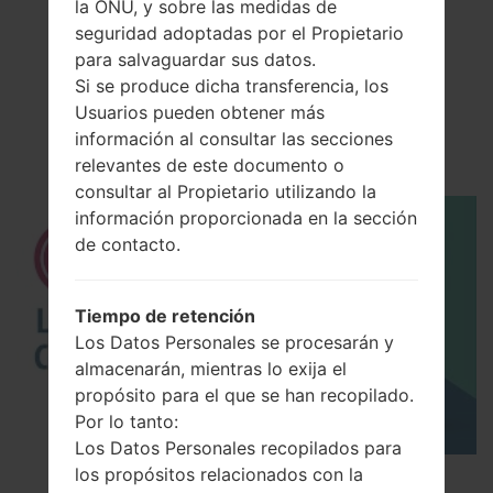
la ONU, y sobre las medidas de
seguridad adoptadas por el Propietario
para salvaguardar sus datos.
El vídeo
Si se produce dicha transferencia, los
LGD315K(LGD315K)
Usuarios pueden obtener más
información al consultar las secciones
akaLG F70 LTE
relevantes de este documento o
consultar al Propietario utilizando la
información proporcionada en la sección
de contacto.
Tiempo de retención
Los Datos Personales se procesarán y
almacenarán, mientras lo exija el
propósito para el que se han recopilado.
Por lo tanto:
Los Datos Personales recopilados para
los propósitos relacionados con la
Los 5 principales Códigos Secretos para LG!