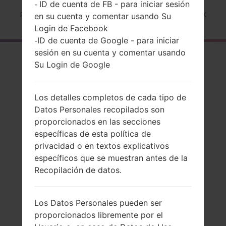
ID de cuenta de FB - para iniciar sesión
-
Página principal
→
Serie
→
LG F70 LTE
→
LGD315K
en su cuenta y comentar usando Su
Login de Facebook
ID de cuenta de Google - para iniciar
-
sesión en su cuenta y comentar usando
El resumen
Su Login de Google
LGD315K(LGD315K)
akaLG F70 LTE
Los detalles completos de cada tipo de
Datos Personales recopilados son
proporcionados en las secciones
específicas de esta política de
privacidad o en textos explicativos
Comparar
específicos que se muestran antes de la
Recopilación de datos.
Los Datos Personales pueden ser
proporcionados libremente por el