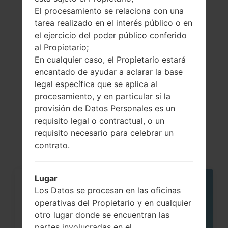
Showing 1 to 2 of 2 entries
El procesamiento se relaciona con una
tarea realizado en el interés público o en
Previous
1
Next
el ejercicio del poder público conferido
al Propietario;
En cualquier caso, el Propietario estará
encantado de ayudar a aclarar la base
legal específica que se aplica al
Artículos
procesamiento, y en particular si la
LGD315K(LGD315K)
provisión de Datos Personales es un
requisito legal o contractual, o un
akaLG F70 LTE
requisito necesario para celebrar un
contrato.
Lugar
06
Los Datos se procesan en las oficinas
MAY
operativas del Propietario y en cualquier
otro lugar donde se encuentran las
partes involucradas en el