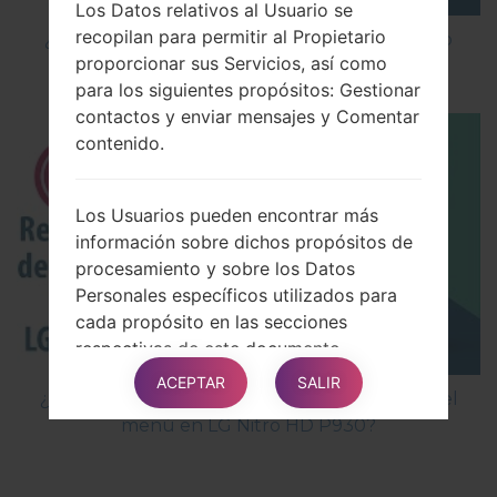
Los Datos relativos al Usuario se
recopilan para permitir al Propietario
¿Cómo instalar Firmware Oficial en el teléfono
proporcionar sus Servicios, así como
inteligente de LG mediante LG UP?
para los siguientes propósitos: Gestionar
contactos y enviar mensajes y Comentar
contenido.
Los Usuarios pueden encontrar más
información sobre dichos propósitos de
procesamiento y sobre los Datos
Personales específicos utilizados para
cada propósito en las secciones
respectivas de este documento.
ACEPTAR
SALIR
¿Cómo restablecer datos de fábrica a través del
Información detallada sobre el
menú en LG Nitro HD P930?
procesamiento de Datos Personales
Los Datos Personales se recopilan para