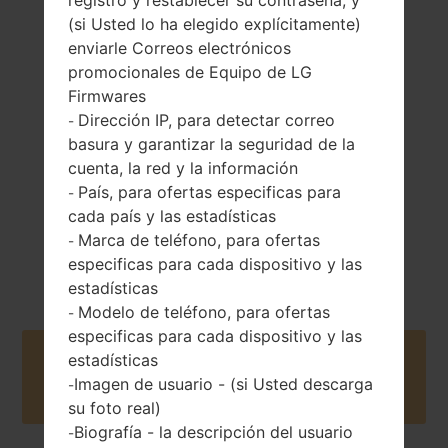
(si Usted lo ha elegido explícitamente)
enviarle Correos electrónicos
129.6 gramos (4.59
Extraíble Li-Ion
promocionales de Equipo de LG
onzas)
2440 mAh
Firmwares
Dirección IP, para detectar correo
-
basura y garantizar la seguridad de la
cuenta, la red y la información
País, para ofertas especificas para
-
cada país y las estadísticas
Mayo, 2014
Marca de teléfono, para ofertas
Android 4.4.x
-
KitKat
especificas para cada dispositivo y las
estadísticas
Modelo de teléfono, para ofertas
-
especificas para cada dispositivo y las
estadísticas
Buy accessories on Amazon
Imagen de usuario - (si Usted descarga
-
su foto real)
Biografía - la descripción del usuario
-