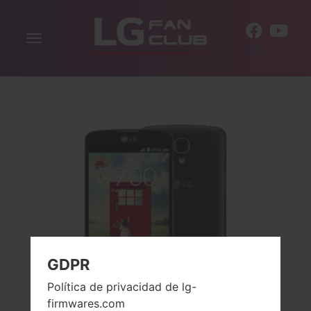
Alternar
ES
la
navegación
GDPR
Política de privacidad de lg-
firmwares.com