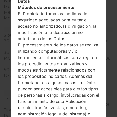
Núcleos de UCP
doble núcleo
Datos
Memoria RAM
1GB
Métodos de procesamiento
Memoria interna
4/8GB
El Propietario toma las medidas de
Memoria externa
microSD, hasta 32 GB
seguridad adecuadas para evitar el
(ranura dedicada)
acceso no autorizado, la divulgación, la
Red y Datos
modificación o la destrucción no
Slot de tarjeta
1 Micro-SIM
autorizada de los Datos.
2G
GSM 850/900/1800/1900
El procesamiento de los datos se realiza
MHz
utilizando computadoras y / o
3G
HSDPA 850/2100 MHz
herramientas informáticas con arreglo a
(4G) LTE
LTE band 3(1800), 7(2600),
los procedimientos organizativos y
20(800)
5G network
-
modos estrictamente relacionados con
Datos
GPRS, EDGE, UMTS,
los propósitos indicados. Además del
HSDPA, HSUPA, HSPA+,
Propietario, en algunos casos, los Datos
LTE, LTE-A
pueden ser accesibles para ciertos tipos
Pantalla
de personas a cargo, involucradas con el
Tamaño de la pantalla
4.5 pulgadas (~68.2%
funcionamiento de esta Aplicación
relación pantalla-cuerpo)
(administración, ventas, marketing,
Tipo de Pantalla
IPS LCD
administración legal y del sistema) o
Resolución de Pantalla
480 x 800 píxeles (~207