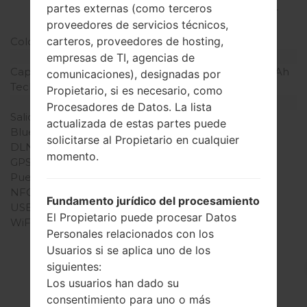
partes externas (como terceros
densidad de píxeles por
proveedores de servicios técnicos,
pulgada)
carteros, proveedores de hosting,
Colores de pantalla
16M colores
Batería y Teclado
empresas de TI, agencias de
Capacidad de batería
Extraíble Li-Ion 2440 mAh
comunicaciones), designadas por
Teclado físico
-
Propietario, si es necesario, como
Interfaces
Procesadores de Datos. La lista
Salida de audio
3.5mm jack
actualizada de estas partes puede
Bluetooth
versión 4.0, A2DP
solicitarse al Propietario en cualquier
DLNA
No
momento.
GPS
A-GPS
Puerto infrarrojo
No
NFC
Sí
Fundamento jurídico del procesamiento
USB
microUSB 2.0
El Propietario puede procesar Datos
WiFi
Wi-Fi802.11b/g/n, Wi-Fi
Personales relacionados con los
Direct, hotspot
Usuarios si se aplica uno de los
siguientes:
Los usuarios han dado su
consentimiento para uno o más