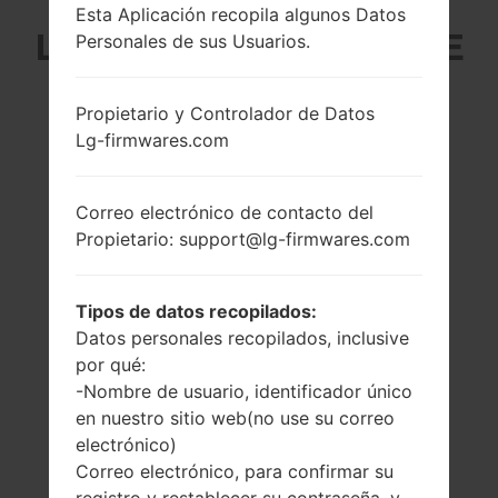
Esta Aplicación recopila algunos Datos
LG D315K (LGD315K) DE
Personales de sus Usuarios.
LA SERIE LG F70 LTE
Propietario y Controlador de Datos
Lg-firmwares.com
Correo electrónico de contacto del
Propietario: support@lg-firmwares.com
4.5 pulgadas
1.2 GHz Cortex-A7
(~68.2% relación
Qualcomm
pantalla-cuerpo)
MSM8926
Tipos de datos recopilados:
Snapdragon 400
480 x 800 píxeles
Datos personales recopilados, inclusive
(~207 densidad de
1GB
por qué:
píxeles por
pulgada)
-Nombre de usuario, identificador único
en nuestro sitio web(no use su correo
electrónico)
Correo electrónico, para confirmar su
registro y restablecer su contraseña, y