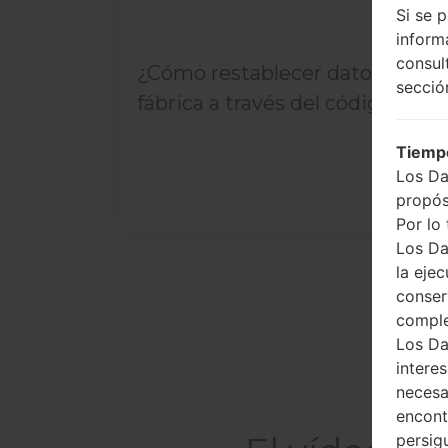
Si se 
inform
consul
¿Cómo restablecer datos de
secció
fábrica a través del código...
Tiempo
Los Da
propós
Por lo 
Los Da
la ejec
conser
compl
Los Da
intere
necesa
encont
persig