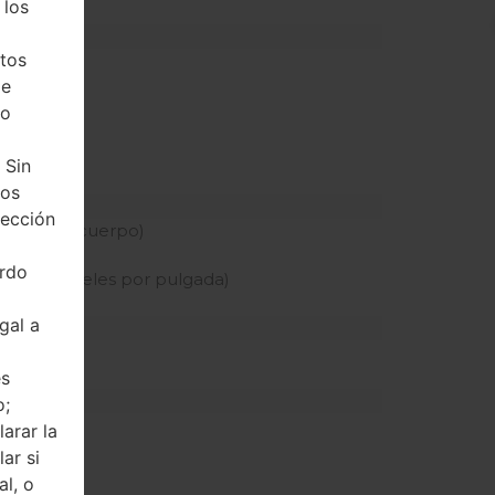
 los
tos
z
de
ho
 Sin
tos
tección
 pantalla-cuerpo)
erdo
dad de píxeles por pulgada)
gal a
és
o;
arar la
ar si
al, o