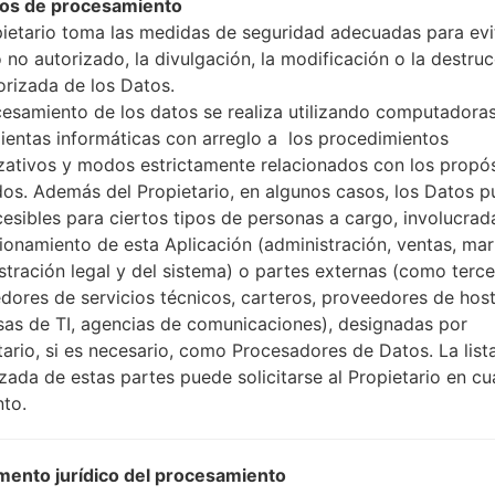
os de procesamiento
pietario toma las medidas de seguridad adecuadas para evit
 no autorizado, la divulgación, la modificación o la destru
orizada de los Datos.
cesamiento de los datos se realiza utilizando computadoras
ión LGCU720CP(LGCU720
ientas informáticas con arreglo a los procedimientos
zativos y modos estrictamente relacionados con los propó
dos. Además del Propietario, en algunos casos, los Datos 
Modelo y sus características
LGCU720CP
cesibles para ciertos tipos de personas a cargo, involucrad
LG Shine
cionamiento de esta Aplicación (administración, ventas, mar
Octubre, 2007
stración legal y del sistema) o partes externas (como terc
15 milímetros (0.59 pulgadas)
dores de servicios técnicos, carteros, proveedores de host
100 x 50.5 milímetros (3.94 x 
as de TI, agencias de comunicaciones), designadas por
119 gramos (4.23 onzas)
tario, si es necesario, como Procesadores de Datos. La list
-
izada de estas partes puede solicitarse al Propietario en cu
Hardware
to.
-
-
-
ento jurídico del procesamiento
50MB