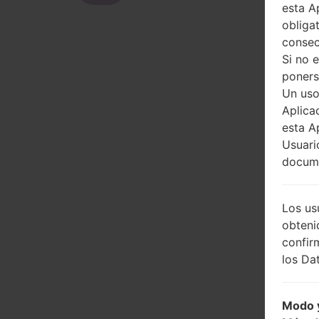
esta A
obliga
consec
Si no 
poners
Un uso
Aplica
esta A
Usuari
docume
Los us
obteni
confir
los Dat
Modo y