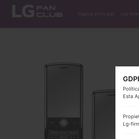
Página principal
Los tel
GDP
Políti
Esta A
Propie
Lg-fir