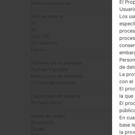
El Pro
Memoria externa
Usuario
Los us
Slot de tarjeta
2G
especí
3G
proces
(4G) LTE
proces
5G network
consen
Datos
embarg
Person
Tamaño de la pantalla
de dat
Tipo de Pantalla
La pro
Resolución de Pantalla
con el
Colores de pantalla
El pro
la que 
Capacidad de batería
Teclado físico
El pro
público
Salida de audio
En cua
Bluetooth
base l
DLNA
la pro