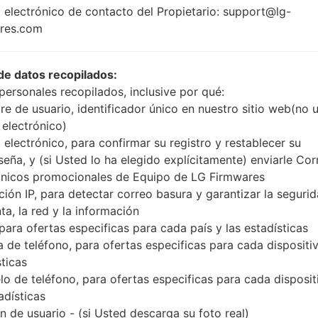
-
 electrónico de contacto del Propietario: support@lg-
Unknown
-
res.com
de datos recopilados:
personales recopilados, inclusive por qué:
Buy accessories on
e de usuario, identificador único en nuestro sitio web(no 
 electrónico)
 electrónico, para confirmar su registro y restablecer su
seña, y (si Usted lo ha elegido explícitamente) enviarle Cor
Página principal
→
Serie
→
LG Shine
→
LGCU720CP
ónicos promocionales de Equipo de LG Firmwares
ción IP, para detectar correo basura y garantizar la seguri
ta, la red y la información
 para ofertas especificas para cada país y las estadísticas
 de teléfono, para ofertas especificas para cada dispositiv
LGCU720CP(LGCU720CP)
sticas
o de teléfono, para ofertas especificas para cada disposit
adísticas
 de usuario - (si Usted descarga su foto real)