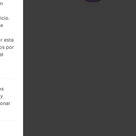
on
icio.
de
r esta
dos por
el
os
 y
ionar