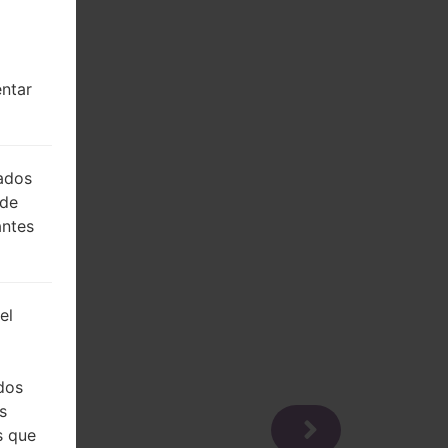
entar
lados
 de
antes
el
dos
s
s que