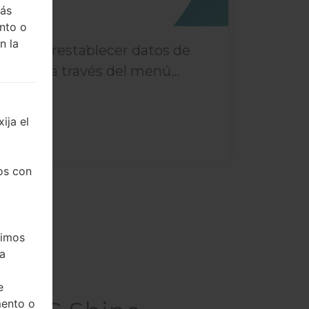
más
nto o
n la
¿Cómo restablecer datos de
fábrica a través del menú...
ija el
os con
timos
ea
e
mento o