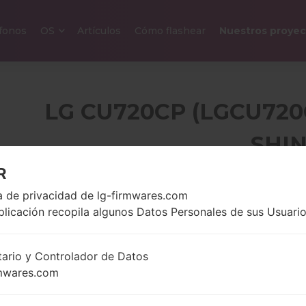
efonos
OS
Artículos
Cómo flashear
Nuestros proyec
LG CU720CP (LGCU720C
SHI
R
2.2 pulgadas (~29.7%
ca de privacidad de lg-firmwares.com
119 gramo
relación pantalla-
onzas)
plicación recopila algunos Datos Personales de sus Usuario
cuerpo)
240 x 320 píxeles (~182
densidad de píxeles por
tario y Controlador de Datos
pulgada)
mwares.com