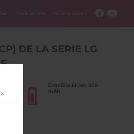
ES
tos
Verificar IMEI
Iniciar la sesión
P) DE LA SERIE LG
NE
s (4.23
Extraíble Li-Ion 900
mAh
s.