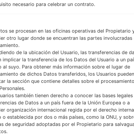
-
uisito necesario para celebrar un contrato.
No
No
Sí
-
tos se procesan en las oficinas operativas del Propietario 
ier otro lugar donde se encuentran las partes involucradas 
amiento.
iendo de la ubicación del Usuario, las transferencias de d
LGCU720CP(LGCU720CP) 
 implicar la transferencia de los Datos del Usuario a un pa
to al suyo. Para obtener más información sobre el lugar de
amiento de dichos Datos transferidos, los Usuarios puede
tar la sección que contiene detalles sobre el procesamient
Personales.
uarios también tienen derecho a conocer las bases legales 
erencias de Datos a un país fuera de la Unión Europea o a
ier organización internacional regida por el derecho interna
o o establecida por dos o más países, como la ONU, y sobr
s de seguridad adoptadas por el Propietario para salvagu
tos.