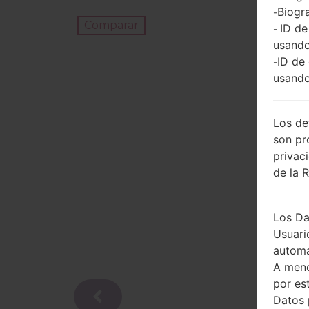
Biogra
-
Comparar
ID de
-
usando
ID de
-
usando
Los de
son pr
privac
de la 
Los Da
Usuari
automá
A meno
por es
Datos 