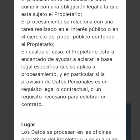
Showing 1 to 5 of 5 entries
cumplir con una obligación legal a la que
está sujeto el Propietario;
Previous
1
Next
El procesamiento se relaciona con una
tarea realizado en el interés público o en
el ejercicio del poder público conferido
al Propietario;
En cualquier caso, el Propietario estará
Artículos
encantado de ayudar a aclarar la base
LGBL20T(LGBL20T)
legal específica que se aplica al
procesamiento, y en particular si la
akaLG Chocolate
provisión de Datos Personales es un
requisito legal o contractual, o un
requisito necesario para celebrar un
contrato.
05
MAY
Lugar
Los Datos se procesan en las oficinas
operativas del Propietario y en cualquier