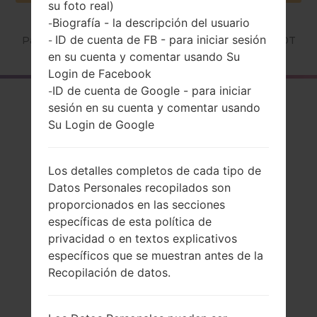
su foto real)
Biografía - la descripción del usuario
-
ID de cuenta de FB - para iniciar sesión
Página principal
→
Serie
→
LG Chocolate
→
LGBL20T
-
en su cuenta y comentar usando Su
Login de Facebook
ID de cuenta de Google - para iniciar
-
El resumen
sesión en su cuenta y comentar usando
Su Login de Google
LGBL20T(LGBL20T)
akaLG Chocolate
Los detalles completos de cada tipo de
Datos Personales recopilados son
proporcionados en las secciones
específicas de esta política de
Comparar
privacidad o en textos explicativos
específicos que se muestran antes de la
Recopilación de datos.