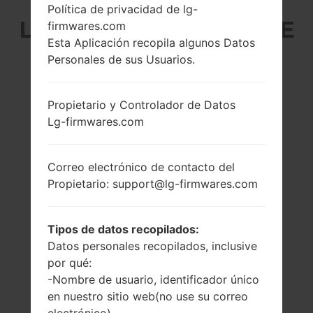
Política de privacidad de lg-
LG BL20T (LGBL20T) DE
firmwares.com
Esta Aplicación recopila algunos Datos
LA SERIE LG
Personales de sus Usuarios.
CHOCOLATE
Propietario y Controlador de Datos
Lg-firmwares.com
Correo electrónico de contacto del
Propietario: support@lg-firmwares.com
2.4 pulgadas
-
(~32.8% relación
-
pantalla-cuerpo)
Tipos de datos recopilados:
240 x 320 píxeles
Datos personales recopilados, inclusive
(~167 densidad de
por qué:
píxeles por
pulgada)
-Nombre de usuario, identificador único
en nuestro sitio web(no use su correo