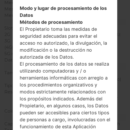
Memoria RAM
-
Modo y lugar de procesamiento de los
Memoria interna
60MB
Datos
Memoria externa
MicrSD hasta 16GB
Red y Datos
Métodos de procesamiento
Slot de tarjeta
1 Mini-SIM
El Propietario toma las medidas de
2G
GSM 900/1800/1900 MHz
seguridad adecuadas para evitar el
3G
UMTS 900/2100 MHz
acceso no autorizado, la divulgación, la
(4G) LTE
-
modificación o la destrucción no
5G network
-
autorizada de los Datos.
Datos
GPRS,EDGE,HSDPA
El procesamiento de los datos se realiza
Pantalla
utilizando computadoras y / o
Tamaño de la pantalla
2.4 pulgadas (~32.8%
herramientas informáticas con arreglo a
relación pantalla-cuerpo)
los procedimientos organizativos y
Tipo de Pantalla
TFT
modos estrictamente relacionados con
Resolución de Pantalla
240 x 320 píxeles (~167
densidad de píxeles por
los propósitos indicados. Además del
pulgada)
Propietario, en algunos casos, los Datos
Colores de pantalla
256K colores
pueden ser accesibles para ciertos tipos
Batería y Teclado
de personas a cargo, involucradas con el
Capacidad de batería
Extraíble Li-Ion 900 mAh
funcionamiento de esta Aplicación