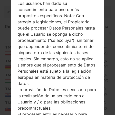
Los usuarios han dado su
consentimiento para uno o más
propósitos específicos. Nota: Con
arreglo a legislaciones, el Propietario
Región
Nombre
OS
Talla
Fecha
puede procesar Datos Personales hasta
de
que el Usuario se oponga a dicho
archivo
procesamiento ("se excluya"), sin tener
Región
Nombre
OS
Talla
Fecha
que depender del consentimiento ni de
TMA
V10J_00.kdz
68.08
2017-
Unknown
de
ninguna otra de las siguientes bases
MiB
08-29
Austria
archivo
legales. Sin embargo, esto no se aplica,
TMD
V10J_00.kdz
68.08
2018-
Unknown
siempre que el procesamiento de Datos
MiB
02-09
Germany
Personales está sujeto a la legislación
TMH
V10J_00.kdz
68.08
2018-
europea en materia de protección de
Unknown
MiB
05-03
Hungary
datos;
TMK
V10C_01.kdz
71.43
2018-
La provisión de Datos es necesario para
Unknown
MiB
01-07
Croatia
la realización de un acuerdo con el
Usuario y / o para las obligaciones
TMS
V10D_00.kdz
67.49
2016-
Unknown
precontractuales;
MiB
09-12
Slovakia
El procesamiento es necesario para