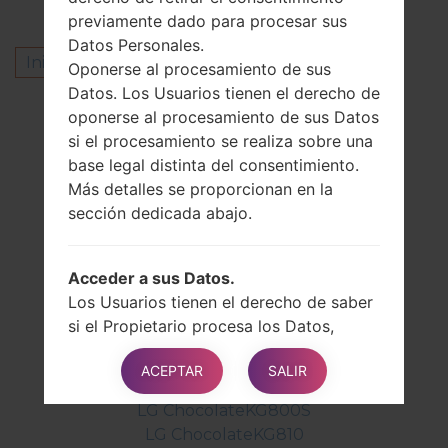
previamente dado para procesar sus
Datos Personales.
Inicie la sesión
para dejar su comentario.
Oponerse al procesamiento de sus
Datos. Los Usuarios tienen el derecho de
Otros modelos de esta serie
oponerse al procesamiento de sus Datos
si el procesamiento se realiza sobre una
LG ChocolateBL20
base legal distinta del consentimiento.
LG ChocolateBL20CF
Más detalles se proporcionan en la
LG ChocolateBL20DF
sección dedicada abajo.
LG ChocolateBL20E
LG ChocolateBL20GO
LG ChocolateBL20V
Acceder a sus Datos.
LG ChocolateBL40
Los Usuarios tienen el derecho de saber
LG ChocolateBL40E
si el Propietario procesa los Datos,
LG ChocolateBL40F
obtener información sobre ciertos
LG ChocolateBL40G
ACEPTAR
SALIR
aspectos del procesamiento y obtener
LG ChocolateKG800
una copia de los Datos que se están
LG ChocolateKG800S
procesando.
LG ChocolateKG810