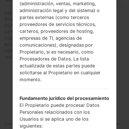
Teclado físico
Digital keypad
(administración, ventas, marketing,
Interfaces
administración legal y del sistema) o
Salida de audio
-
partes externas (como terceros
Bluetooth
versión 2.1, A2DP
proveedores de servicios técnicos,
DLNA
No
carteros, proveedores de hosting,
GPS
-
empresas de TI, agencias de
Puerto infrarrojo
No
NFC
No
comunicaciones), designadas por
USB
microUSB 2.0
Propietario, si es necesario, como
WiFi
-
Procesadores de Datos. La lista
actualizada de estas partes puede
solicitarse al Propietario en cualquier
momento.
El Firmware
LGBL20T(LGBL20T)
Fundamento jurídico del procesamiento
El Propietario puede procesar Datos
akaLG Chocolate
Personales relacionados con los
Usuarios si se aplica uno de los
Descripciones de regiones firmwares de LG Phone
siguientes: