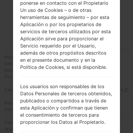
ponerse en contacto con el Propietario
Un uso de Cookies – o de otras
La especificación
herramientas de seguimiento – por esta
LGBL20T(LGBL20T)
Aplicación o por los propietarios de
servicios de terceros utilizados por esta
akaLG Chocolate
Aplicación sirve para proporcionar el
Servicio requerido por el Usuario,
Modelo y sus características
además de otros propósitos descritos
Modelo
LGBL20T
en el presente documento y en la
Serie
LG Chocolate
Política de Cookies, si está disponible.
Anunciado
Octubre, 2009
Profundidad
12.3 milímetros (0.48
pulgadas)
Los usuarios son responsables de los
Tamaño (dimensiones)
106.9 x 50.8 milímetros (4.21
Datos Personales de terceros obtenidos,
x 2.0 pulgadas )
publicados o compartidos a través de
Peso
115 gramos (4.06 onzas)
esta Aplicación y confirman que tienen
Sistema de operación
LG Proprietary
el consentimiento de terceros para
Hardware
proporcionar los Datos al Propietario.
Procesador
-
Núcleos de UCP
-