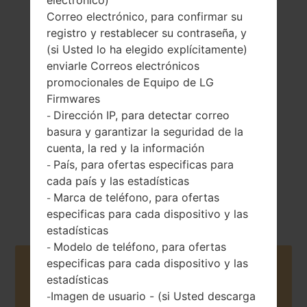
electrónico)
Correo electrónico, para confirmar su
registro y restablecer su contraseña, y
(si Usted lo ha elegido explícitamente)
enviarle Correos electrónicos
115 gramos (4.06
Extraíble Li-Ion
onzas)
promocionales de Equipo de LG
900 mAh
Firmwares
Dirección IP, para detectar correo
-
basura y garantizar la seguridad de la
cuenta, la red y la información
País, para ofertas especificas para
-
cada país y las estadísticas
Octubre, 2009
Unknown
Marca de teléfono, para ofertas
-
especificas para cada dispositivo y las
estadísticas
Modelo de teléfono, para ofertas
-
especificas para cada dispositivo y las
Buy accessories on Amazon
estadísticas
Imagen de usuario - (si Usted descarga
-