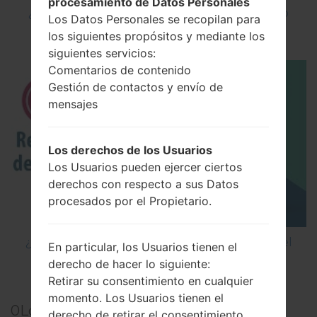
procesamiento de Datos Personales
¿Cómo instalar Firmware Oficial en el teléfono
Los Datos Personales se recopilan para
inteligente de LG mediante LG UP?
los siguientes propósitos y mediante los
siguientes servicios:
Comentarios de contenido
Gestión de contactos y envío de
mensajes
Los derechos de los Usuarios
Los Usuarios pueden ejercer ciertos
derechos con respecto a sus Datos
procesados por el Propietario.
¿Cómo restablecer datos de fábrica a través del
En particular, los Usuarios tienen el
menú en LG GB410?
derecho de hacer lo siguiente:
Retirar su consentimiento en cualquier
momento. Los Usuarios tienen el
0
Los comentarios
derecho de retirar el consentimiento