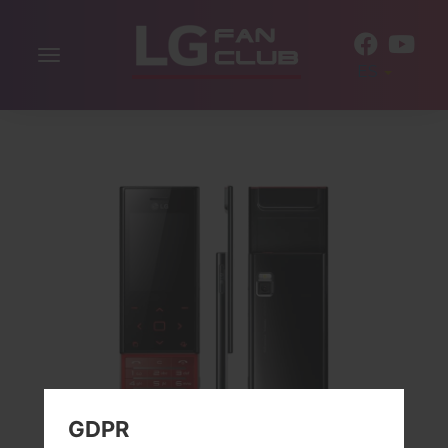
Alternar
ES
la
navegación
GDPR