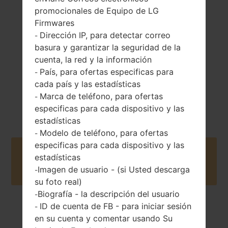
66 gramos (2.32
Extraíble Li-Ion
promocionales de Equipo de LG
onzas)
950 mAh
Firmwares
Dirección IP, para detectar correo
-
basura y garantizar la seguridad de la
cuenta, la red y la información
País, para ofertas especificas para
-
cada país y las estadísticas
Marca de teléfono, para ofertas
2014
-
Unknown
especificas para cada dispositivo y las
estadísticas
Modelo de teléfono, para ofertas
-
especificas para cada dispositivo y las
Buy accessories on Amazon
estadísticas
Imagen de usuario - (si Usted descarga
-
su foto real)
Biografía - la descripción del usuario
-
ID de cuenta de FB - para iniciar sesión
-
Página principal
→
Serie
→
LG Others
→
LGB220
en su cuenta y comentar usando Su