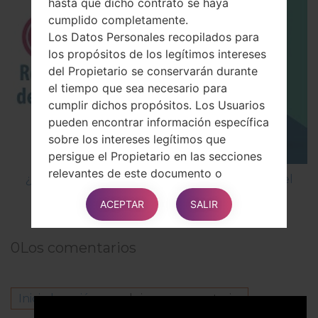
hasta que dicho contrato se haya
cumplido completamente.
Los Datos Personales recopilados para
los propósitos de los legítimos intereses
del Propietario se conservarán durante
el tiempo que sea necesario para
cumplir dichos propósitos. Los Usuarios
pueden encontrar información específica
sobre los intereses legítimos que
persigue el Propietario en las secciones
relevantes de este documento o
¿Cómo restablecer datos de fábrica a través del
contactando al Propietario.
menú en LG GB160?
ACEPTAR
SALIR
El Propietario puede conservar los Datos
Personales por un período más
prolongado siempre que el Usuario haya
0
Los comentarios
dado su consentimiento para dicho
procesamiento, mientras no se retire
dicho consentimiento. Además, el
Inicie la sesión
para dejar su comentario.
Propietario puede estar obligado a