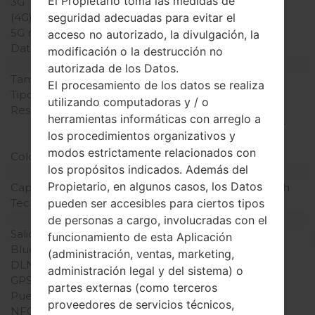
El Propietario toma las medidas de
3G
-
(4G) LTE
-
seguridad adecuadas para evitar el
5G network
-
acceso no autorizado, la divulgación, la
Datos
-
modificación o la destrucción no
Pantalla
autorizada de los Datos.
Tamaño de la pantalla
1.45 pulgadas
El procesamiento de los datos se realiza
Tipo de Pantalla
TFT
utilizando computadoras y / o
Resolución de Pantalla
128 x 128 píxeles (~125
herramientas informáticas con arreglo a
densidad de píxeles por
los procedimientos organizativos y
pulgada)
modos estrictamente relacionados con
Colores de pantalla
65K colores
los propósitos indicados. Además del
Batería y Teclado
Propietario, en algunos casos, los Datos
Capacidad de batería
Extraíble Li-Ion 950 mAh
Teclado físico
Sí
pueden ser accesibles para ciertos tipos
Interfaces
de personas a cargo, involucradas con el
Salida de audio
3.5mm jack
funcionamiento de esta Aplicación
Bluetooth
-
(administración, ventas, marketing,
DLNA
No
administración legal y del sistema) o
GPS
-
partes externas (como terceros
Puerto infrarrojo
No
proveedores de servicios técnicos,
NFC
No