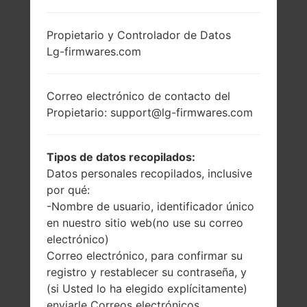
LG B220 (LGB220) DE
Propietario y Controlador de Datos
Lg-firmwares.com
LA SERIE LG OTHERS
Correo electrónico de contacto del
Propietario: support@lg-firmwares.com
1.45 pulgadas
-
Tipos de datos recopilados:
128 x 128 píxeles
-
Datos personales recopilados, inclusive
(~125 densidad de
por qué:
píxeles por
-Nombre de usuario, identificador único
pulgada)
en nuestro sitio web(no use su correo
electrónico)
Correo electrónico, para confirmar su
registro y restablecer su contraseña, y
(si Usted lo ha elegido explícitamente)
enviarle Correos electrónicos