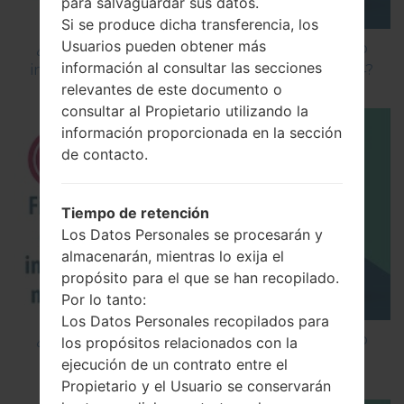
para salvaguardar sus datos.
Si se produce dicha transferencia, los
Usuarios pueden obtener más
¿Cómo instalar Firmware Oficial en el teléfono
información al consultar las secciones
inteligente de LG mediante LG Flash Tool 2014?
relevantes de este documento o
consultar al Propietario utilizando la
información proporcionada en la sección
de contacto.
Tiempo de retención
Los Datos Personales se procesarán y
almacenarán, mientras lo exija el
propósito para el que se han recopilado.
Por lo tanto:
Los Datos Personales recopilados para
¿Cómo instalar Firmware Oficial en el teléfono
los propósitos relacionados con la
inteligente de LG mediante LG UP?
ejecución de un contrato entre el
Propietario y el Usuario se conservarán