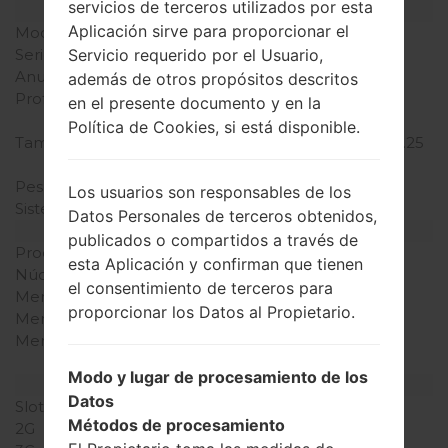
servicios de terceros utilizados por esta
Modelo y sus características
Aplicación sirve para proporcionar el
Modelo
LGB220
Serie
LG Others
Servicio requerido por el Usuario,
Anunciado
2014
además de otros propósitos descritos
Profundidad
14.1 milímetros (0.55
en el presente documento y en la
pulgadas)
Política de Cookies, si está disponible.
Tamaño (dimensiones)
108.9 x 45 milímetros (4.25
x 1.77 pulgadas)
Peso
66 gramos (2.32 onzas)
Los usuarios son responsables de los
Sistema de operación
-
Datos Personales de terceros obtenidos,
Hardware
publicados o compartidos a través de
Procesador
-
esta Aplicación y confirman que tienen
Núcleos de UCP
-
el consentimiento de terceros para
Memoria RAM
-
proporcionar los Datos al Propietario.
Memoria interna
32MB
Memoria externa
microSD, hasta 2 GB
(ranura dedicada)
Modo y lugar de procesamiento de los
Red y Datos
Datos
Slot de tarjeta
2 Mini-SIM
Métodos de procesamiento
2G
GSM 900/1800 MHz