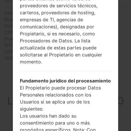
Teclado físico
Sí
proveedores de servicios técnicos,
Interfaces
carteros, proveedores de hosting,
Salida de audio
-
empresas de TI, agencias de
Bluetooth
-
DLNA
No
comunicaciones), designadas por
GPS
-
Propietario, si es necesario, como
Puerto infrarrojo
No
Procesadores de Datos. La lista
NFC
No
actualizada de estas partes puede
USB
-
solicitarse al Propietario en cualquier
WiFi
-
momento.
Fundamento jurídico del procesamiento
Artículos
El Propietario puede procesar Datos
Personales relacionados con los
LGB2050GO(LGB2050
Usuarios si se aplica uno de los
GO)
siguientes:
Los usuarios han dado su
consentimiento para uno o más
propósitos específicos. Nota: Con