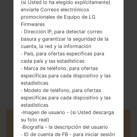
(si Usted lo ha elegido explícitamente)
enviarle Correos electrónicos
promocionales de Equipo de LG
Firmwares
72 gramos (2.54
Dirección IP, para detectar correo
-
Extraíble Li-Ion
onzas)
basura y garantizar la seguridad de la
780 mAh
cuenta, la red y la información
País, para ofertas especificas para
-
cada país y las estadísticas
Marca de teléfono, para ofertas
-
especificas para cada dispositivo y las
estadísticas
2005
Unknown
Modelo de teléfono, para ofertas
-
especificas para cada dispositivo y las
estadísticas
Imagen de usuario - (si Usted descarga
-
Buy accessories on Amazon
su foto real)
Biografía - la descripción del usuario
-
ID de cuenta de FB - para iniciar sesión
-