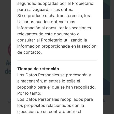
seguridad adoptadas por el Propietario
para salvaguardar sus datos.
Si se produce dicha transferencia, los
Usuarios pueden obtener más
Los 5 principales Códigos Secretos para LG!
información al consultar las secciones
relevantes de este documento o
consultar al Propietario utilizando la
información proporcionada en la sección
de contacto.
Tiempo de retención
Los Datos Personales se procesarán y
almacenarán, mientras lo exija el
propósito para el que se han recopilado.
Por lo tanto:
Los Datos Personales recopilados para
¿Cómo Activar las Opciones de Desarrollador y la
los propósitos relacionados con la
Depuración USB en LG?
ejecución de un contrato entre el