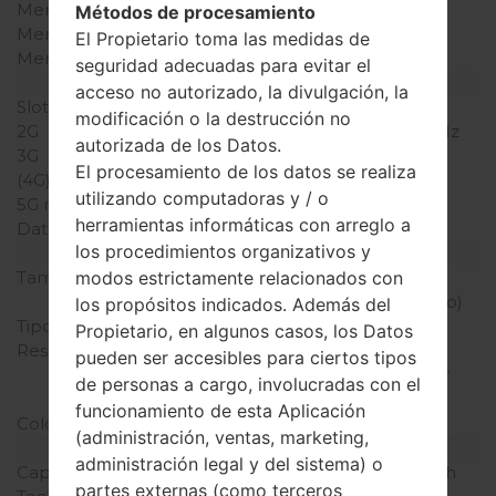
Memoria RAM
-
Métodos de procesamiento
Memoria interna
1.4MB
El Propietario toma las medidas de
Memoria externa
-
seguridad adecuadas para evitar el
Red y Datos
acceso no autorizado, la divulgación, la
Slot de tarjeta
1 Mini-SIM
modificación o la destrucción no
2G
GSM 900/1800/1900 MHz
autorizada de los Datos.
3G
-
El procesamiento de los datos se realiza
(4G) LTE
-
utilizando computadoras y / o
5G network
-
herramientas informáticas con arreglo a
Datos
GPRS
los procedimientos organizativos y
Pantalla
modos estrictamente relacionados con
Tamaño de la pantalla
1.5 pulgadas (~15.7%
relación pantalla-cuerpo)
los propósitos indicados. Además del
Tipo de Pantalla
CSN
Propietario, en algunos casos, los Datos
Resolución de Pantalla
128 x 128 píxeles (~121
pueden ser accesibles para ciertos tipos
densidad de píxeles por
de personas a cargo, involucradas con el
pulgada)
funcionamiento de esta Aplicación
Colores de pantalla
65K colores
(administración, ventas, marketing,
Batería y Teclado
administración legal y del sistema) o
Capacidad de batería
Extraíble Li-Ion 780 mAh
partes externas (como terceros