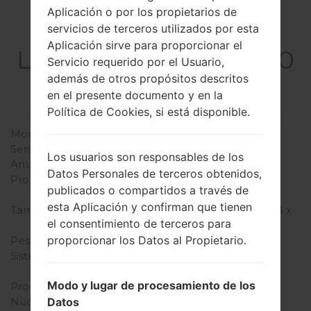
Aplicación o por los propietarios de
La especificación
servicios de terceros utilizados por esta
Aplicación sirve para proporcionar el
LGB2050GO(LGB2050
Servicio requerido por el Usuario,
GO)
además de otros propósitos descritos
en el presente documento y en la
Política de Cookies, si está disponible.
Modelo y sus características
Modelo
LGB2050GO
Serie
LG Others
Los usuarios son responsables de los
Anunciado
2005
Datos Personales de terceros obtenidos,
Profundidad
15.9 milímetros (0.63
publicados o compartidos a través de
pulgadas)
esta Aplicación y confirman que tienen
Tamaño (dimensiones)
105 x 44 milímetros (4.13 x
el consentimiento de terceros para
1.73 pulgadas)
proporcionar los Datos al Propietario.
Peso
72 gramos (2.54 onzas)
Sistema de operación
-
Hardware
Modo y lugar de procesamiento de los
Procesador
-
Datos
Núcleos de UCP
-