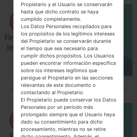
Propietario y el Usuario se conservarán
hasta que dicho contrato se haya
cumplido completamente.
Los Datos Personales recopilados para
los propósitos de los legítimos intereses
del Propietario se conservarán durante
el tiempo que sea necesario para
cumplir dichos propósitos. Los Usuarios
pueden encontrar información específica
sobre los intereses legítimos que
persigue el Propietario en las secciones
¿Cómo instalar Firmware Oficial en el teléfono
relevantes de este documento o
inteligente de LG mediante LG Flash Tool 2014?
contactando al Propietario.
El Propietario puede conservar los Datos
Personales por un período más
prolongado siempre que el Usuario haya
dado su consentimiento para dicho
procesamiento, mientras no se retire
dicho consentimiento. Además, el