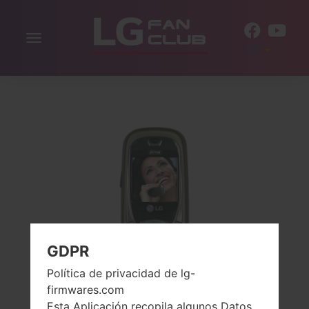
Alternar
ES
la
navegación
GDPR
Política de privacidad de lg-
firmwares.com
Esta Aplicación recopila algunos Datos