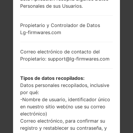
Personales de sus Usuarios.
LG B2050GO
(LGB2050GO) DE LA
Propietario y Controlador de Datos
Lg-firmwares.com
SERIE LG OTHERS
Correo electrónico de contacto del
Propietario: support@lg-firmwares.com
Tipos de datos recopilados:
1.5 pulgadas
-
Datos personales recopilados, inclusive
(~15.7% relación
-
por qué:
pantalla-cuerpo)
-Nombre de usuario, identificador único
128 x 128 píxeles
(~121 densidad de
en nuestro sitio web(no use su correo
píxeles por
electrónico)
pulgada)
Correo electrónico, para confirmar su
registro y restablecer su contraseña, y