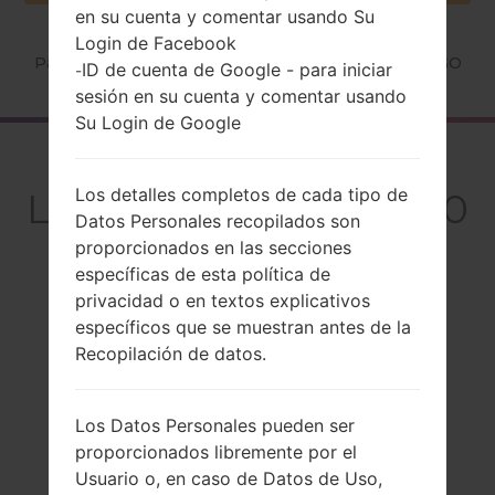
en su cuenta y comentar usando Su
Login de Facebook
Página principal
→
Serie
→
LG Others
→
LGB2050GO
ID de cuenta de Google - para iniciar
-
sesión en su cuenta y comentar usando
Su Login de Google
El resumen
Los detalles completos de cada tipo de
LGB2050GO(LGB2050
Datos Personales recopilados son
GO)
proporcionados en las secciones
específicas de esta política de
privacidad o en textos explicativos
específicos que se muestran antes de la
Recopilación de datos.
Comparar
Los Datos Personales pueden ser
proporcionados libremente por el
Usuario o, en caso de Datos de Uso,