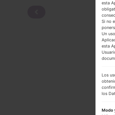
esta A
obliga
consec
Si no 
poners
Un uso
Aplica
esta A
Usuari
docume
Los us
obteni
confir
los Dat
Modo y