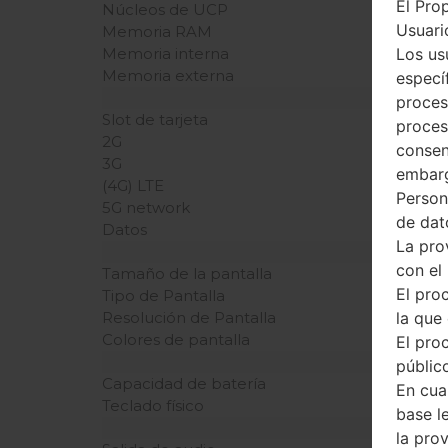
El Pro
Núcleos de UCP
Usuario
Memoria RAM
Los us
Memoria interna
Memoria externa
especí
proces
Slot de tarjeta
proces
2G
consen
3G
embarg
(4G) LTE
Person
5G network
de dat
Datos
La pro
con el
Tamaño de la pantalla
El pro
Tipo de Pantalla
la que 
Resolución de Pantalla
Colores de pantalla
El pro
público
Capacidad de batería
En cua
Teclado físico
base l
la pro