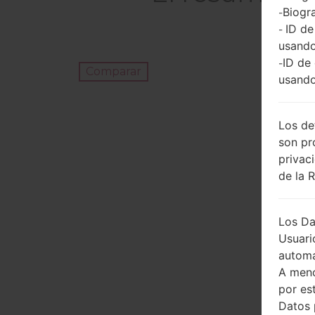
Biogra
-
ID de
-
usando
ID de
-
Comparar
usando
Los de
son pr
privac
de la 
Los Da
Usuari
automá
A meno
por es
Datos 