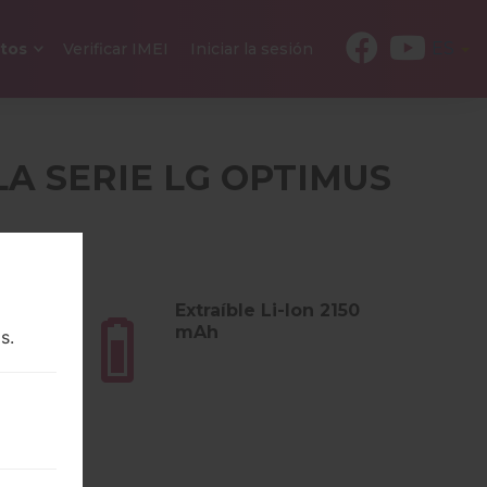
ES
tos
Verificar IMEI
Iniciar la sesión
LA SERIE LG OPTIMUS
s (4.62
Extraíble Li-Ion 2150
mAh
s.