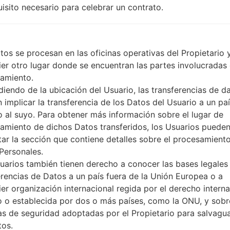
3.5mm jack
uisito necesario para celebrar un contrato.
versión 4.0, A2DP
Sí
A-GPS
No
tos se procesan en las oficinas operativas del Propietario 
Sí
ier otro lugar donde se encuentran las partes involucradas 
microUSB 2.0
amiento.
Wi-Fi 802.11 a/b/g/n, Wi-Fi Di
iendo de la ubicación del Usuario, las transferencias de d
 implicar la transferencia de los Datos del Usuario a un pa
to al suyo. Para obtener más información sobre el lugar de
amiento de dichos Datos transferidos, los Usuarios puede
 LGAS870(LGAS870) akaL
tar la sección que contiene detalles sobre el procesamient
Personales.
G Phone
uarios también tienen derecho a conocer las bases legales 
erencias de Datos a un país fuera de la Unión Europea o a
ier organización internacional regida por el derecho interna
o o establecida por dos o más países, como la ONU, y sobr
s de seguridad adoptadas por el Propietario para salvagu
o
OS
Talla
tos.