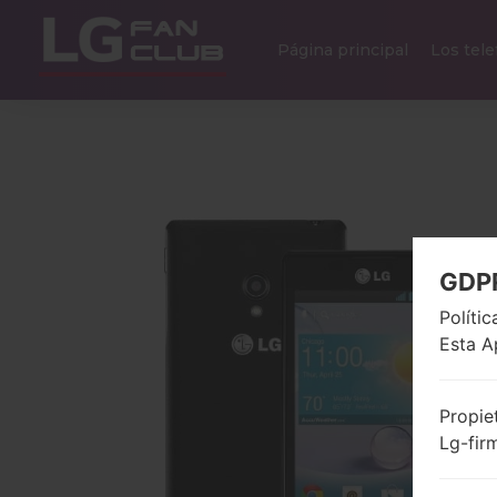
Página principal
Los tel
GDP
Políti
Esta A
Propie
Lg-fir