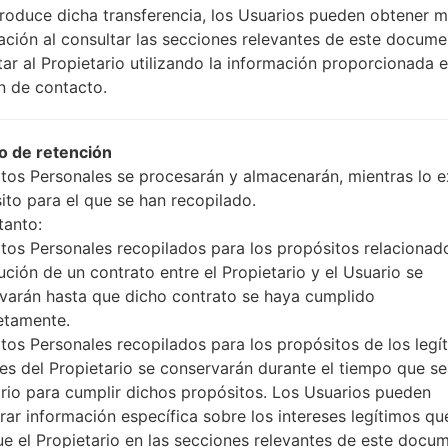
OS
Talla
produce dicha transferencia, los Usuarios pueden obtener 
0.cab
Android 4.1-4.3 Jelly Bean
724.67
ación al consultar las secciones relevantes de este docume
tar al Propietario utilizando la información proporcionada e
0.cab
Android 4.1-4.3 Jelly Bean
724.67
n de contacto.
Android 4.1-4.3 Jelly Bean
724.63
 de retención
tos Personales se procesarán y almacenarán, mientras lo ex
ito para el que se han recopilado.
tanto:
tos Personales recopilados para los propósitos relacionad
ución de un contrato entre el Propietario y el Usuario se
LGAS870(LGAS870) akaLG
varán hasta que dicho contrato se haya cumplido
etamente.
tos Personales recopilados para los propósitos de los legí
ses del Propietario se conservarán durante el tiempo que s
rio para cumplir dichos propósitos. Los Usuarios pueden
rar información específica sobre los intereses legítimos qu
ue el Propietario en las secciones relevantes de este docu