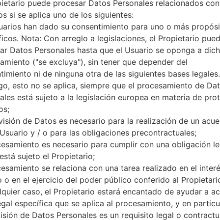
pietario puede procesar Datos Personales relacionados con
doble núcleo
s si se aplica uno de los siguientes:
1GB
uarios han dado su consentimiento para uno o más propósi
8GB
microSD, hasta 32 GB (ranura
ficos. Nota: Con arreglo a legislaciones, el Propietario pue
Red y Datos
ar Datos Personales hasta que el Usuario se oponga a dic
1 Mini-SIM
amiento ("se excluya"), sin tener que depender del
-
timiento ni de ninguna otra de las siguientes bases legales.
-
o, esto no se aplica, siempre que el procesamiento de Da
LTE band 12(700) MHz
ales está sujeto a la legislación europea en materia de pro
-
os;
-
visión de Datos es necesario para la realización de un acu
Pantalla
 Usuario y / o para las obligaciones precontractuales;
4.3 pulgadas, 51.0 cm2 (~62.7
cesamiento es necesario para cumplir con una obligación le
IPS LCD pantalla tactil capaci
está sujeto el Propietario;
540 x 960 píxeles 16:9 ratio 
16M colores
cesamiento se relaciona con una tarea realizado en el inter
Batería y Teclado
 o en el ejercicio del poder público conferido al Propietari
Extraíble Li-Ion 2150 mAh
lquier caso, el Propietario estará encantado de ayudar a acl
-
egal específica que se aplica al procesamiento, y en particul
Interfaces
visión de Datos Personales es un requisito legal o contractu