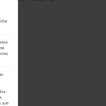
entar
lados
 de
antes
el
dos
s
s que