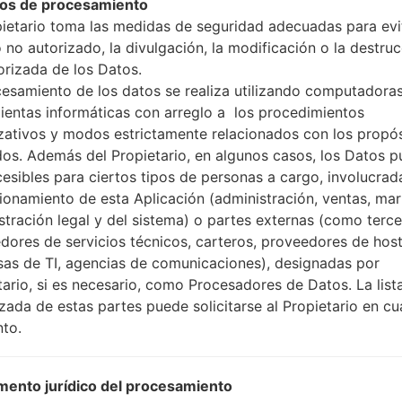
os de procesamiento
pietario toma las medidas de seguridad adecuadas para evit
 no autorizado, la divulgación, la modificación o la destru
orizada de los Datos.
cesamiento de los datos se realiza utilizando computadoras
ientas informáticas con arreglo a los procedimientos
zativos y modos estrictamente relacionados con los propó
dos. Además del Propietario, en algunos casos, los Datos 
ión LGAS870(LGAS870) a
cesibles para ciertos tipos de personas a cargo, involucrad
cionamiento de esta Aplicación (administración, ventas, mar
Modelo y sus características
stración legal y del sistema) o partes externas (como terc
LGAS870
dores de servicios técnicos, carteros, proveedores de host
LG Optimus F5
as de TI, agencias de comunicaciones), designadas por
Mayo, 2013
tario, si es necesario, como Procesadores de Datos. La list
9.3 milímetros (0.37 pulgadas
izada de estas partes puede solicitarse al Propietario en cu
126 x 64.5 milímetros (4.96 x 
to.
131 gramos (4.62 onzas)
Android 4.1-4.3 Jelly Bean
Hardware
ento jurídico del procesamiento
1.2 GHz Krait, Qualcomm MS