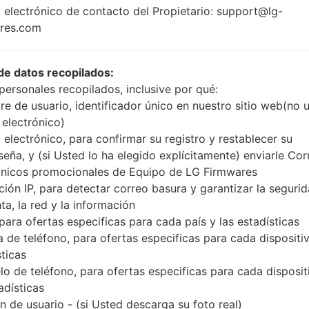
1.2 GHz Krait,
 electrónico de contacto del Propietario: support@lg-
Android 4.
Qualcomm
res.com
Bean
MSM8960
Snapdragon S4
Plus
de datos recopilados:
1GB
personales recopilados, inclusive por qué:
e de usuario, identificador único en nuestro sitio web(no 
 electrónico)
 electrónico, para confirmar su registro y restablecer su
Buy accessories on Amazon
seña, y (si Usted lo ha elegido explícitamente) enviarle Cor
ónicos promocionales de Equipo de LG Firmwares
ción IP, para detectar correo basura y garantizar la seguri
ta, la red y la información
Página principal
→
Serie
→
LG Optimus F5
→
LGAS870
 para ofertas especificas para cada país y las estadísticas
 de teléfono, para ofertas especificas para cada dispositiv
sticas
o de teléfono, para ofertas especificas para cada disposit
adísticas
LGAS870(LGAS870) akaL
 de usuario - (si Usted descarga su foto real)