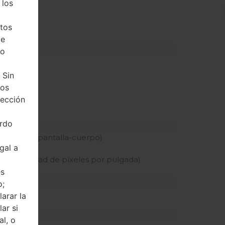
 los
tos
 dedicada)
de
ho
 Sin
tos
tección
erdo
% relación pantalla-cuerpo)
gal a
tiva
(~256 densidad de píxeles por pulgada)
és
o;
arar la
ar si
al, o