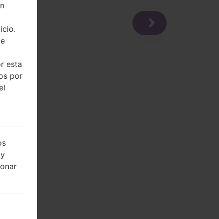
on
icio.
de
r esta
dos por
el
os
 y
ionar