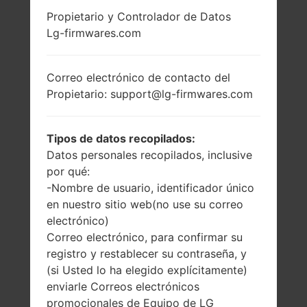
LA SERIE LG OTHERS
Propietario y Controlador de Datos
Lg-firmwares.com
Correo electrónico de contacto del
Propietario: support@lg-firmwares.com
2.0 pulgadas
-
(~24.1% relación
-
Tipos de datos recopilados:
pantalla-cuerpo)
Datos personales recopilados, inclusive
176 x 220 píxeles
por qué:
(~141 densidad de
píxeles por
-Nombre de usuario, identificador único
pulgada)
en nuestro sitio web(no use su correo
electrónico)
Correo electrónico, para confirmar su
registro y restablecer su contraseña, y
(si Usted lo ha elegido explícitamente)
enviarle Correos electrónicos
81 gramos (2.86
promocionales de Equipo de LG