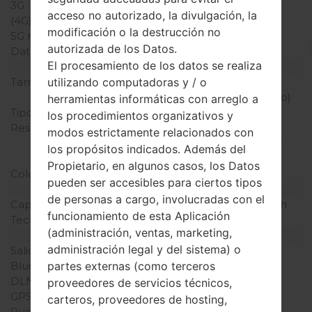
3G
-
acceso no autorizado, la divulgación, la
(4G) LTE
-
modificación o la destrucción no
5G network
-
autorizada de los Datos.
Datos
GPRS
El procesamiento de los datos se realiza
Pantalla
Tamaño de la pantalla
2.0 pulgadas (~24.1%
utilizando computadoras y / o
relación pantalla-cuerpo)
herramientas informáticas con arreglo a
Tipo de Pantalla
TFT
los procedimientos organizativos y
Resolución de Pantalla
176 x 220 píxeles (~141
modos estrictamente relacionados con
densidad de píxeles por
los propósitos indicados. Además del
pulgada)
Propietario, en algunos casos, los Datos
Colores de pantalla
256K colores
pueden ser accesibles para ciertos tipos
Batería y Teclado
de personas a cargo, involucradas con el
Capacidad de batería
Extraíble Li-Ion 950 mAh
funcionamiento de esta Aplicación
Teclado físico
Sí
(administración, ventas, marketing,
Interfaces
administración legal y del sistema) o
Salida de audio
-
Bluetooth
USB 2.0 A2DP
partes externas (como terceros
DLNA
No
proveedores de servicios técnicos,
GPS
-
carteros, proveedores de hosting,
Puerto infrarrojo
No