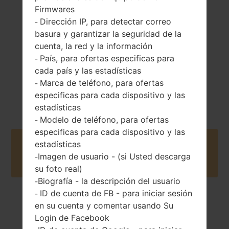
Extraíble Li-Ion
onzas)
Firmwares
950 mAh
Dirección IP, para detectar correo
-
basura y garantizar la seguridad de la
cuenta, la red y la información
País, para ofertas especificas para
-
cada país y las estadísticas
Marca de teléfono, para ofertas
-
2011
Unknown
especificas para cada dispositivo y las
estadísticas
Modelo de teléfono, para ofertas
-
especificas para cada dispositivo y las
estadísticas
Buy accessories on Amazon
Imagen de usuario - (si Usted descarga
-
su foto real)
Biografía - la descripción del usuario
-
ID de cuenta de FB - para iniciar sesión
-
Página principal
→
Serie
→
LG Others
→
LGA165A
en su cuenta y comentar usando Su
Login de Facebook