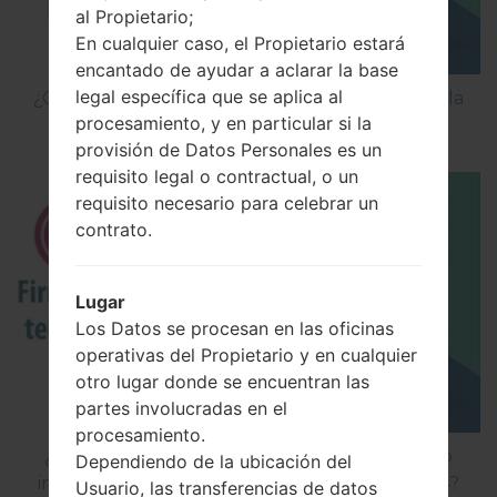
al Propietario;
En cualquier caso, el Propietario estará
encantado de ayudar a aclarar la base
legal específica que se aplica al
¿Cómo Activar las Opciones de Desarrollador y la
procesamiento, y en particular si la
Depuración USB en LG?
provisión de Datos Personales es un
requisito legal o contractual, o un
requisito necesario para celebrar un
contrato.
Lugar
Los Datos se procesan en las oficinas
operativas del Propietario y en cualquier
otro lugar donde se encuentran las
partes involucradas en el
procesamiento.
¿Cómo instalar Firmware Oficial en el teléfono
Dependiendo de la ubicación del
inteligente de LG mediante LG Flash Tool 2014?
Usuario, las transferencias de datos