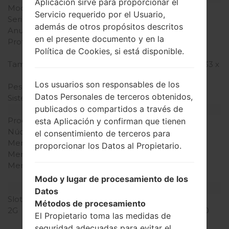
Aplicación sirve para proporcionar el
Modelo
LGA165A
Servicio requerido por el Usuario,
Serie
LG Others
además de otros propósitos descritos
Anunciado
2011
en el presente documento y en la
Profundidad
14.1 milímetros (0.56
Política de Cookies, si está disponible.
pulgadas)
Tamaño (dimensiones)
110 x 47.5 milímetros (4.33 x
1.87 pulgadas)
Los usuarios son responsables de los
Peso
81 gramos (2.86 onzas)
Datos Personales de terceros obtenidos,
Sistema de operación
-
publicados o compartidos a través de
Hardware
Procesador
-
esta Aplicación y confirman que tienen
Núcleos de UCP
-
el consentimiento de terceros para
Memoria RAM
-
proporcionar los Datos al Propietario.
Memoria interna
4MB
Memoria externa
microSD, hasta 2 GB
(ranura dedicada)
Modo y lugar de procesamiento de los
Red y Datos
Datos
Slot de tarjeta
2 Mini-SIM
Métodos de procesamiento
2G
GSM 850/900/1800/1900
El Propietario toma las medidas de
MHz
seguridad adecuadas para evitar el