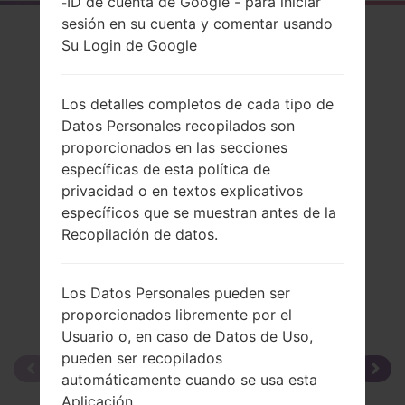
ID de cuenta de Google - para iniciar
-
sesión en su cuenta y comentar usando
El resumen
Su Login de Google
LGA165A(LGA165A)
Los detalles completos de cada tipo de
Datos Personales recopilados son
proporcionados en las secciones
específicas de esta política de
Comparar
privacidad o en textos explicativos
específicos que se muestran antes de la
Recopilación de datos.
Los Datos Personales pueden ser
proporcionados libremente por el
Usuario o, en caso de Datos de Uso,
pueden ser recopilados
automáticamente cuando se usa esta
Aplicación.