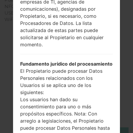
empresas de TI, agencias de
NFC
No
comunicaciones), designadas por
USB
microUSB 2.0
Propietario, si es necesario, como
WiFi
-
Procesadores de Datos. La lista
actualizada de estas partes puede
solicitarse al Propietario en cualquier
momento.
Fundamento jurídico del procesamiento
El Propietario puede procesar Datos
Personales relacionados con los
Usuarios si se aplica uno de los
siguientes:
Los usuarios han dado su
El vídeo
consentimiento para uno o más
LGA165A(LGA165A)
propósitos específicos. Nota: Con
arreglo a legislaciones, el Propietario
puede procesar Datos Personales hasta